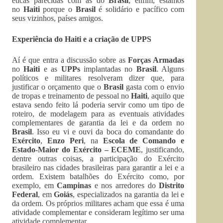
éticas parecidas com as do
Brasil
; enfim, estamos
no
Haiti
porque o
Brasil
é solidário e pacífico com
seus vizinhos, países amigos.
Experiência do Haiti e a criação de UPPS
Aí é que entra a discussão sobre as
Forças Armadas
no
Haiti
e as
UPPs
implantadas no
Brasil
. Alguns
políticos e militares resolveram dizer que, para
justificar o orçamento que o
Brasil
gasta com o envio
de tropas e treinamento de pessoal no
Haiti
, aquilo que
estava sendo feito lá poderia servir como um tipo de
roteiro, de modelagem para as eventuais atividades
complementares de garantia da lei e da ordem no
Brasil
. Isso eu vi e ouvi da boca do comandante do
Exército
,
Enzo Peri
, na
Escola de Comando e
Estado-Maior do Exército – ECEME
, justificando,
dentre outras coisas, a participação do Exército
brasileiro nas cidades brasileiras para garantir a lei e a
ordem. Existem batalhões do Exército como, por
exemplo, em
Campinas
e nos arredores do
Distrito
Federal
, em
Goiás
, especializados na garantia da lei e
da ordem. Os próprios militares acham que essa é uma
atividade complementar e consideram legítimo ser uma
atividade complementar.