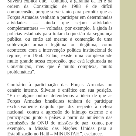
Silveira explica que, “contudo, a garantia da lei e da
ordem da Constituição de 1988 é de difícil
compreensão, porque serve tanto para permitir que as
Forças Armadas venham a participar em determinadas
atividades — ainda que sejam atividades
complementares — voltadas, por exemplo, à ajuda às
polícias estaduais para tratar da questão da segurança
pública, ou então até mesmo à contenção de uma
sublevação armada legítima ou ilegítima, como
aconteceu com a intervenção política institucional de
regime, em 1964. Então, existe uma complexidade
muito grande nessa expressão, que está legitimada na
Constituição, mas que é muito complexa, muito
problemática”.
Contrário à participação das Forças Armadas no
cenário interno, Silveira é enfático em sua posição.
“Eu e alguns outros defendemos a ideia de que as
Forças Armadas brasileiras tenham de participar
exclusivamente daquilo que diz respeito à defesa
nacional, contra a agressão do inimigo externo e a
participação junto a países a partir da anuência das
permissões da ONU de missões de paz, como, por
exemplo, a Missão das Nações Unidas para a
Estabilização no Haiti – MINUSTAH”, esclarece.