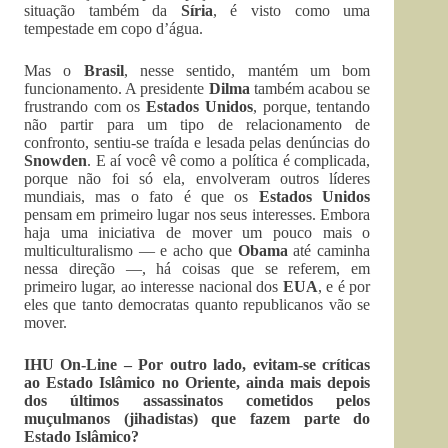
situação também da
Síria
, é visto como uma
tempestade em copo d’água.
Mas o
Brasil
, nesse sentido, mantém um bom
funcionamento. A presidente
Dilma
também acabou se
frustrando com os
Estados Unidos
, porque, tentando
não partir para um tipo de relacionamento de
confronto, sentiu-se traída e lesada pelas denúncias do
Snowden
. E aí você vê como a política é complicada,
porque não foi só ela, envolveram outros líderes
mundiais, mas o fato é que os
Estados Unidos
pensam em primeiro lugar nos seus interesses. Embora
haja uma iniciativa de mover um pouco mais o
multiculturalismo — e acho que
Obama
até caminha
nessa direção —, há coisas que se referem, em
primeiro lugar, ao interesse nacional dos
EUA
, e é por
eles que tanto democratas quanto republicanos vão se
mover.
IHU On-Line – Por outro lado, evitam-se críticas
ao Estado Islâmico no Oriente, ainda mais depois
dos últimos assassinatos cometidos pelos
muçulmanos (jihadistas) que fazem parte do
Estado Islâmico?