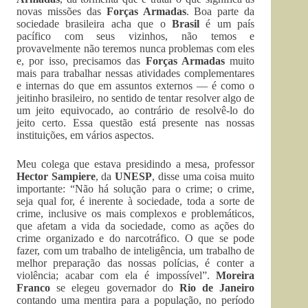
novas missões das
Forças Armadas
. Boa parte da
sociedade brasileira acha que o
Brasil
é um país
pacífico com seus vizinhos, não temos e
provavelmente não teremos nunca problemas com eles
e, por isso, precisamos das
Forças Armadas
muito
mais para trabalhar nessas atividades complementares
e internas do que em assuntos externos — é como o
jeitinho brasileiro, no sentido de tentar resolver algo de
um jeito equivocado, ao contrário de resolvê-lo do
jeito certo. Essa questão está presente nas nossas
instituições, em vários aspectos.
Meu colega que estava presidindo a mesa, professor
Hector Sampiere
, da
UNESP
, disse uma coisa muito
importante: “Não há solução para o crime; o crime,
seja qual for, é inerente à sociedade, toda a sorte de
crime, inclusive os mais complexos e problemáticos,
que afetam a vida da sociedade, como as ações do
crime organizado e do narcotráfico. O que se pode
fazer, com um trabalho de inteligência, um trabalho de
melhor preparação das nossas polícias, é conter a
violência; acabar com ela é impossível”.
Moreira
Franco
se elegeu governador do
Rio de Janeiro
contando uma mentira para a população, no período