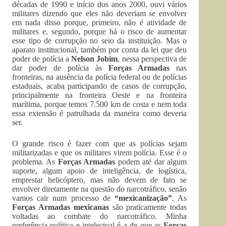
décadas de 1990 e início dos anos 2000, ouvi vários
militares dizendo que eles não deveriam se envolver
em nada disso porque, primeiro, não é atividade de
militares e, segundo, porque há o risco de aumentar
esse tipo de corrupção no seio da instituição. Mas o
aparato institucional, também por conta da lei que deu
poder de polícia a
Nelson Jobim
, nessa perspectiva de
dar poder de polícia às
Forças Armadas
nas
fronteiras, na ausência da polícia federal ou de polícias
estaduais, acaba participando de casos de corrupção,
principalmente na fronteira Oeste e na fronteira
marítima, porque temos 7.500 km de costa e nem toda
essa extensão é patrulhada da maneira como deveria
ser.
O grande risco é fazer com que as polícias sejam
militarizadas e que os militares virem polícia. Esse é o
problema. As
Forças Armadas
podem até dar algum
suporte, algum apoio de inteligência, de logística,
emprestar helicóptero, mas não devem de fato se
envolver diretamente na questão do narcotráfico, senão
vamos cair num processo de
“mexicanização”
. As
Forças Armadas mexicanas
são praticamente todas
voltadas ao combate do narcotráfico. Minha
preferência política e intelectual é a de que as
Forças