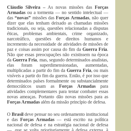
Cláudio Silveira –
As novas missões das
Forças
Armadas
ou a tormenta — no sentido intelectual —
das
“novas”
missões das
Forças Armadas
, não quer
dizer que elas tenham deixado as chamadas missões
tradicionais, ou seja, questões relacionadas a disputas
éticas, problemas ambientais, crime organizado,
narcotráfico, questões de direitos humanos e
incremento da necessidade de atividades de missões de
paz e coisas assim por causa do fim da
Guerra Fria
.
Não que essas preocupações não existissem na época
da
Guerra Fria
, mas, segundo determinados analistas,
elas foram superdimensionadas, aumentadas,
multiplicadas a partir do fim da
Guerra Fria
, ou mais
visíveis a partir do fim da guerra. Então, é por isso que
determinados países formalmente ou substancialmente
democráticos usam as
Forças Armadas
para
atividades complementares para tentar combater essas
novas ameaças. Portanto dão novas missões para as
Forças Armadas
além da missão princípio de defesa.
O
Brasil
deve pensar no seu ordenamento institucional
e das
Forças Armadas
— está escrito na política
nacional de defesa e na estratégia nacional de defesa
—, que se volta prioritariamente à defesa externa, à