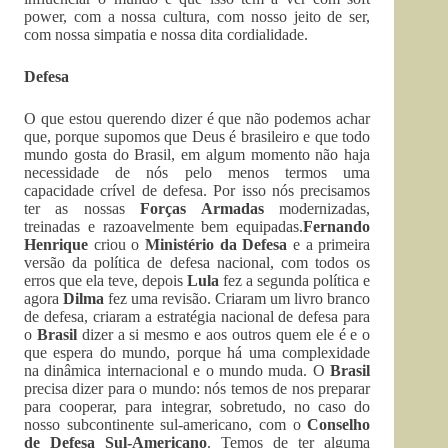
power, com a nossa cultura, com nosso jeito de ser,
com nossa simpatia e nossa dita cordialidade.
Defesa
O que estou querendo dizer é que não podemos achar
que, porque supomos que Deus é brasileiro e que todo
mundo gosta do Brasil, em algum momento não haja
necessidade de nós pelo menos termos uma
capacidade crível de defesa. Por isso nós precisamos
ter as nossas
Forças Armadas
modernizadas,
treinadas e razoavelmente bem equipadas.
Fernando
Henrique
criou o
Ministério da Defesa
e a primeira
versão da política de defesa nacional, com todos os
erros que ela teve, depois
Lula
fez a segunda política e
agora
Dilma
fez uma revisão. Criaram um livro branco
de defesa, criaram a estratégia nacional de defesa para
o
Brasil
dizer a si mesmo e aos outros quem ele é e o
que espera do mundo, porque há uma complexidade
na dinâmica internacional e o mundo muda. O
Brasil
precisa dizer para o mundo: nós temos de nos preparar
para cooperar, para integrar, sobretudo, no caso do
nosso subcontinente sul-americano, com o
Conselho
de Defesa Sul-Americano
. Temos de ter alguma