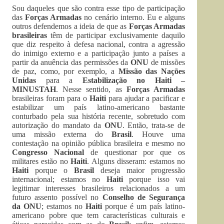
Sou daqueles que são contra esse tipo de participação
das
Forças Armadas
no cenário interno. Eu e alguns
outros defendemos a ideia de que as
Forças Armadas
brasileiras
têm de participar exclusivamente daquilo
que diz respeito à defesa nacional, contra a agressão
do inimigo externo e a participação junto a países a
partir da anuência das permissões da
ONU
de missões
de paz, como, por exemplo, a
Missão das Nações
Unidas
para a
Estabilização no Haiti –
MINUSTAH
. Nesse sentido, as
Forças Armadas
brasileiras foram para o
Haiti
para ajudar a pacificar e
estabilizar um país latino-americano bastante
conturbado pela sua história recente, sobretudo com
autorização do mandato da
ONU
. Então, trata-se de
uma missão externa do
Brasil
. Houve uma
contestação na opinião pública brasileira e mesmo no
Congresso Nacional
de questionar por que os
militares estão no
Haiti
. Alguns disseram: estamos no
Haiti
porque o
Brasil
deseja maior progressão
internacional; estamos no
Haiti
porque isso vai
legitimar interesses brasileiros relacionados a um
futuro assento possível no
Conselho de Segurança
da ONU
; estamos no
Haiti
porque é um país latino-
americano pobre que tem características culturais e