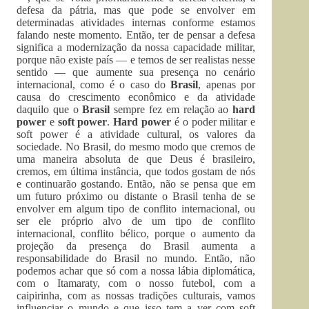
defesa da pátria, mas que pode se envolver em
determinadas atividades internas conforme estamos
falando neste momento. Então, ter de pensar a defesa
significa a modernização da nossa capacidade militar,
porque não existe país — e temos de ser realistas nesse
sentido — que aumente sua presença no cenário
internacional, como é o caso do
Brasil
, apenas por
causa do crescimento econômico e da atividade
daquilo que o
Brasil
sempre fez em relação ao
hard
power
e
soft power
.
Hard power
é o poder militar e
soft power é a atividade cultural, os valores da
sociedade. No Brasil, do mesmo modo que cremos de
uma maneira absoluta de que Deus é brasileiro,
cremos, em última instância, que todos gostam de nós
e continuarão gostando. Então, não se pensa que em
um futuro próximo ou distante o Brasil tenha de se
envolver em algum tipo de conflito internacional, ou
ser ele próprio alvo de um tipo de conflito
internacional, conflito bélico, porque o aumento da
projeção da presença do Brasil aumenta a
responsabilidade do Brasil no mundo. Então, não
podemos achar que só com a nossa lábia diplomática,
com o Itamaraty, com o nosso futebol, com a
caipirinha, com as nossas tradições culturais, vamos
influenciar o mundo e que isso tem a ver com soft