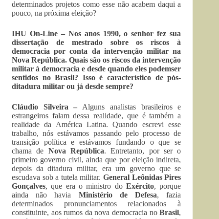
determinados projetos como esse não acabem daqui a
pouco, na próxima eleição?
IHU On-Line – Nos anos 1990, o senhor fez sua
dissertação de mestrado sobre os riscos à
democracia por conta da intervenção militar na
Nova República. Quais são os riscos da intervenção
militar à democracia e desde quando eles podemser
sentidos no Brasil? Isso é característico de pós-
ditadura militar ou já desde sempre?
Cláudio Silveira –
Alguns analistas brasileiros e
estrangeiros falam dessa realidade, que é também a
realidade da América Latina. Quando escrevi esse
trabalho, nós estávamos passando pelo processo de
transição política e estávamos fundando o que se
chama de
Nova República
. Entretanto, por ser o
primeiro governo civil, ainda que por eleição indireta,
depois da ditadura militar, era um governo que se
escudava sob a tutela militar.
General Leônidas Pires
Gonçalves
, que era o ministro do
Exército
, porque
ainda não havia
Ministério de Defesa
, fazia
determinados pronunciamentos relacionados à
constituinte, aos rumos da nova democracia no
Brasil
,