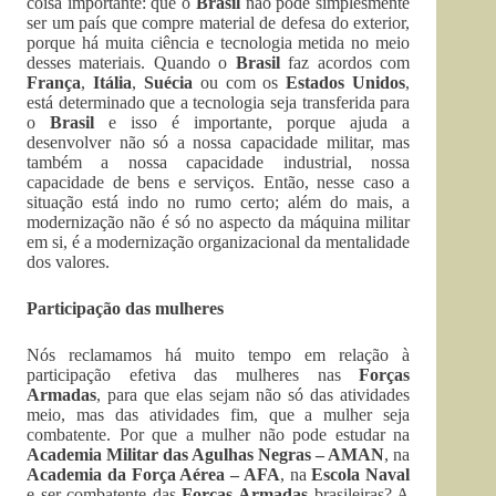
coisa importante: que o
Brasil
não pode simplesmente
ser um país que compre material de defesa do exterior,
porque há muita ciência e tecnologia metida no meio
desses materiais. Quando o
Brasil
faz acordos com
França
,
Itália
,
Suécia
ou com os
Estados Unidos
,
está determinado que a tecnologia seja transferida para
o
Brasil
e isso é importante, porque ajuda a
desenvolver não só a nossa capacidade militar, mas
também a nossa capacidade industrial, nossa
capacidade de bens e serviços. Então, nesse caso a
situação está indo no rumo certo; além do mais, a
modernização não é só no aspecto da máquina militar
em si, é a modernização organizacional da mentalidade
dos valores.
Participação das mulheres
Nós reclamamos há muito tempo em relação à
participação efetiva das mulheres nas
Forças
Armadas
, para que elas sejam não só das atividades
meio, mas das atividades fim, que a mulher seja
combatente. Por que a mulher não pode estudar na
Academia Militar das Agulhas Negras – AMAN
, na
Academia da Força Aérea – AFA
, na
Escola Naval
e ser combatente das
Forças Armadas
brasileiras? A