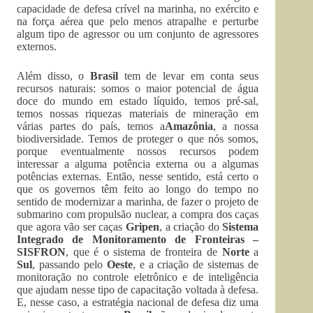
capacidade de defesa crível na marinha, no exército e
na força aérea que pelo menos atrapalhe e perturbe
algum tipo de agressor ou um conjunto de agressores
externos.
Além disso, o
Brasil
tem de levar em conta seus
recursos naturais: somos o maior potencial de água
doce do mundo em estado líquido, temos pré-sal,
temos nossas riquezas materiais de mineração em
várias partes do país, temos a
Amazônia
, a nossa
biodiversidade. Temos de proteger o que nós somos,
porque eventualmente nossos recursos podem
interessar a alguma potência externa ou a algumas
potências externas. Então, nesse sentido, está certo o
que os governos têm feito ao longo do tempo no
sentido de modernizar a marinha, de fazer o projeto de
submarino com propulsão nuclear, a compra dos caças
que agora vão ser caças
Gripen
, a criação do
Sistema
Integrado de Monitoramento de Fronteiras –
SISFRON
, que é o sistema de fronteira de
Norte
a
Sul
, passando pelo
Oeste
, e a criação de sistemas de
monitoração no controle eletrônico e de inteligência
que ajudam nesse tipo de capacitação voltada à defesa.
E, nesse caso, a estratégia nacional de defesa diz uma