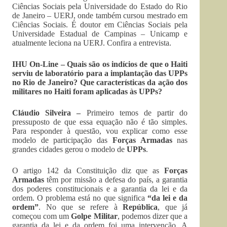
Ciências Sociais pela Universidade do Estado do Rio
de Janeiro – UERJ, onde também cursou mestrado em
Ciências Sociais. É doutor em Ciências Sociais pela
Universidade Estadual de Campinas – Unicamp e
atualmente leciona na UERJ. Confira a entrevista.
IHU On-Line – Quais são os indícios de que o Haiti
serviu de laboratório para a implantação das UPPs
no Rio de Janeiro? Que características da ação dos
militares no Haiti foram aplicadas às UPPs?
Cláudio Silveira –
Primeiro temos de partir do
pressuposto de que essa equação não é tão simples.
Para responder à questão, vou explicar como esse
modelo de participação das
Forças Armadas
nas
grandes cidades gerou o modelo de
UPPs
.
O artigo 142 da Constituição diz que as
Forças
Armadas
têm por missão a defesa do país, a garantia
dos poderes constitucionais e a garantia da lei e da
ordem. O problema está no que significa
“da lei e da
ordem”
. No que se refere à
República
, que já
começou com um
Golpe Militar
, podemos dizer que a
garantia da lei e da ordem foi uma intervenção. A