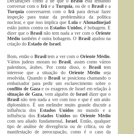
Declarações como a de que o
Brasil
está tentando
conversar com o
Irã
e a
Turquia
, ou de o
Brasil
e a
Turquia
conversarem com o
Irã
para deixar fazer
inspeção para tratar da problemática da política
nuclear, e que isso implica que
Lula
e
Ahmadinejad
estão juntos contra os
Estados Unidos
, é bobagem. E
dizer que o
Brasil
não tem nada a ver com o
Oriente
Médio
também é outra bobagem. O
Brasil
ajudou na
criação do
Estado de Israel
.
Bom, então o
Brasil
tem a ver com o
Oriente Médio
.
Vários judeus moram no
Brasil
, assim como vários
palestinos, árabes. Por conta disso, o
Brasil
tem
interesse que a situação do
Oriente Médio
seja
resolvida. Quando o
Brasil
se posiciona chamando o
embaixador para pedir um esclarecimento sobre o
conflito de Gaza
e os exageros de Israel em relação à
situação de Gaza
, vem alguém de
Israel
dizer que o
Brasil
não tem nada a ver com isso e que é um anão
diplomático. É um melindre muito grande discutir a
influência dos
Estados Unidos
no mundo e a
influência dos
Estados Unidos
no
Oriente Médio
com seu aliado fundamental,
Israel
. Então, qualquer
tipo de análise de divergência ou de crítica, ou de
manifestação de preocupação, como é o caso da