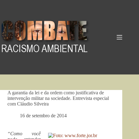
Pular
para
o
conteúdo
A garantia da lei e da ordem como justificativa de
intervenção militar na sociedade. Entrevista especial
com Cláudio Silveira
16 de setembro de 2014
“Como você