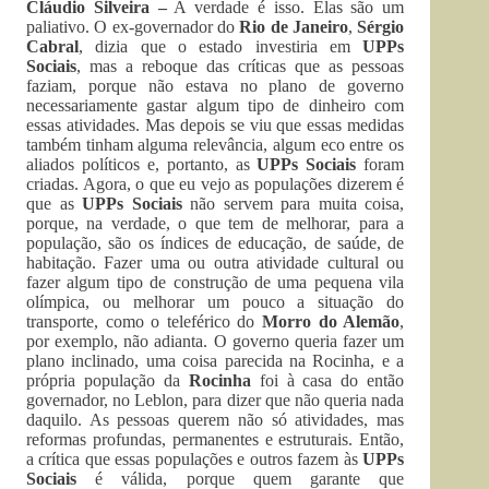
Cláudio Silveira –
A verdade é isso. Elas são um
paliativo. O ex-governador do
Rio de Janeiro
,
Sérgio
Cabral
, dizia que o estado investiria em
UPPs
Sociais
, mas a reboque das críticas que as pessoas
faziam, porque não estava no plano de governo
necessariamente gastar algum tipo de dinheiro com
essas atividades. Mas depois se viu que essas medidas
também tinham alguma relevância, algum eco entre os
aliados políticos e, portanto, as
UPPs
Sociais
foram
criadas. Agora, o que eu vejo as populações dizerem é
que as
UPPs Sociais
não servem para muita coisa,
porque, na verdade, o que tem de melhorar, para a
população, são os índices de educação, de saúde, de
habitação. Fazer uma ou outra atividade cultural ou
fazer algum tipo de construção de uma pequena vila
olímpica, ou melhorar um pouco a situação do
transporte, como o teleférico do
Morro do Alemão
,
por exemplo, não adianta. O governo queria fazer um
plano inclinado, uma coisa parecida na Rocinha, e a
própria população da
Rocinha
foi à casa do então
governador, no Leblon, para dizer que não queria nada
daquilo. As pessoas querem não só atividades, mas
reformas profundas, permanentes e estruturais. Então,
a crítica que essas populações e outros fazem às
UPPs
Sociais
é válida, porque quem garante que