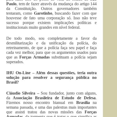
Paulo
, tem de fazer através da mudança do artigo 144
da Constituição. Outros governadores também
tentaram, como
Garotinho
, buscando fazer com que
houvesse de fato uma corporação só. Isso não teve
sucesso porque existem implicações políticas e
institucionais muito grandes em nível federal.
De todo modo, sou completamente a favor da
desmilitarização e da unificação da polícia, do
retreinamento, de que a polícia faça seu papel e faça
cada vez melhor, para que os argumentos usados para
que as
Forças Armadas
substituam a polícia sejam
superados.
IHU On-Line – Além dessas questões, teria outra
solução para resolver a segurança pública no
Brasil?
Cláudio Silveira –
Sou fundador, junto com alguns,
da
Associação Brasileira de Estudo de Defesa
.
Fizemos nosso encontro bianual em
Brasília
na
semana passada, e uma das palestras mais importantes
que assisti tratou das novas missões das
Forças
Armadas
, da tormenta que é tratar o que significa as