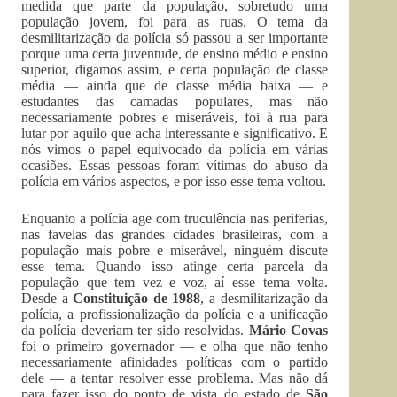
medida que parte da população, sobretudo uma
população jovem, foi para as ruas. O tema da
desmilitarização da polícia só passou a ser importante
porque uma certa juventude, de ensino médio e ensino
superior, digamos assim, e certa população de classe
média — ainda que de classe média baixa — e
estudantes das camadas populares, mas não
necessariamente pobres e miseráveis, foi à rua para
lutar por aquilo que acha interessante e significativo. E
nós vimos o papel equivocado da polícia em várias
ocasiões. Essas pessoas foram vítimas do abuso da
polícia em vários aspectos, e por isso esse tema voltou.
Enquanto a polícia age com truculência nas periferias,
nas favelas das grandes cidades brasileiras, com a
população mais pobre e miserável, ninguém discute
esse tema. Quando isso atinge certa parcela da
população que tem vez e voz, aí esse tema volta.
Desde a
Constituição de 1988
, a desmilitarização da
polícia, a profissionalização da polícia e a unificação
da polícia deveriam ter sido resolvidas.
Mário Covas
foi o primeiro governador — e olha que não tenho
necessariamente afinidades políticas com o partido
dele — a tentar resolver esse problema. Mas não dá
para fazer isso do ponto de vista do estado de
São