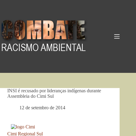
Pular
para
o
conteúdo
INSI é recusado por lideranças indígenas durante
Assembleia do Cimi Sul
12 de setembro de 2014
Cimi Regional Sul