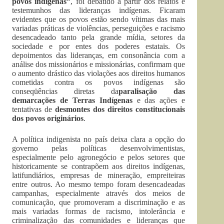
povos indígenas”
, foi debatido a partir dos relatos e
testemunhos das lideranças indígenas. Ficaram
evidentes que os povos estão sendo vítimas das mais
variadas práticas de violências, perseguições e racismo
desencadeado tanto pela grande mídia, setores da
sociedade e por entes dos poderes estatais. Os
depoimentos das lideranças, em consonância com a
análise dos missionários e missionárias, confirmam que
o aumento drástico das violações aos direitos humanos
cometidas contra os povos indígenas são
conseqüências diretas da
paralisação das
demarcações de Terras Indígenas
e das ações e
tentativas de
desmontes dos direitos constitucionais
dos povos originários
.
A política indigenista no país deixa clara a opção do
governo pelas políticas desenvolvimentistas,
especialmente pelo agronegócio e pelos setores que
historicamente se contrapõem aos direitos indígenas,
latifundiários, empresas de mineração, empreiteiras
entre outros. Ao mesmo tempo foram desencadeadas
campanhas, especialmente através dos meios de
comunicação, que promoveram a discriminação e as
mais variadas formas de racismo, intolerância e
criminalização das comunidades e lideranças que