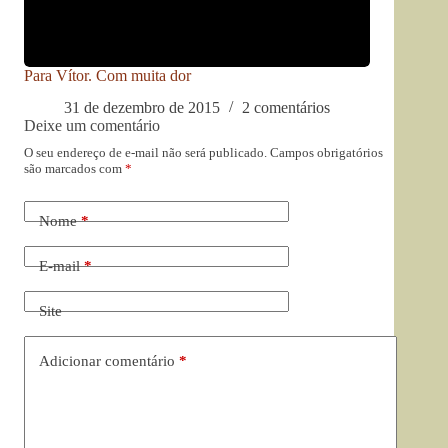
Para Vítor. Com muita dor
31 de dezembro de 2015
2 comentários
Deixe um comentário
O seu endereço de e-mail não será publicado.
Campos obrigatórios
são marcados com
*
Nome
*
E-mail
*
Site
Adicionar comentário
*