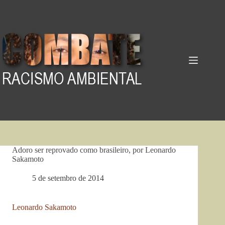
Pular
para
o
conteúdo
Adoro ser reprovado como brasileiro, por Leonardo
Sakamoto
5 de setembro de 2014
Leonardo Sakamoto