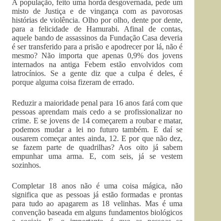
A população, feito uma horda desgovernada, pede um
misto de Justiça e de vingança com as pavorosas
histórias de violência. Olho por olho, dente por dente,
para a felicidade de Hamurabi. Afinal de contas,
aquele bando de assassinos da Fundação Casa deveria
é ser transferido para a prisão e apodrecer por lá, não é
mesmo? Não importa que apenas 0,9% dos jovens
internados na antiga Febem estão envolvidos com
latrocínios. Se a gente diz que a culpa é deles, é
porque alguma coisa fizeram de errado.
Reduzir a maioridade penal para 16 anos fará com que
pessoas aprendam mais cedo a se profissionalizar no
crime. E se jovens de 14 começarem a roubar e matar,
podemos mudar a lei no futuro também. E daí se
ousarem começar antes ainda, 12. E por que não dez,
se fazem parte de quadrilhas? Aos oito já sabem
empunhar uma arma. E, com seis, já se vestem
sozinhos.
Completar 18 anos não é uma coisa mágica, não
significa que as pessoas já estão formadas e prontas
para tudo ao apagarem as 18 velinhas. Mas é uma
convenção baseada em alguns fundamentos biológicos