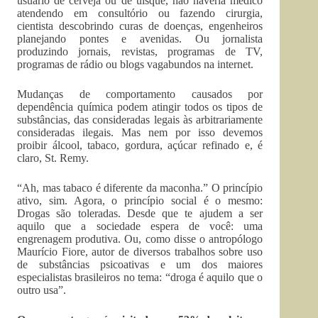
usuário de cerveja ou de uísque, não haveria médico
atendendo em consultório ou fazendo cirurgia,
cientista descobrindo curas de doenças, engenheiros
planejando pontes e avenidas. Ou jornalista
produzindo jornais, revistas, programas de TV,
programas de rádio ou blogs vagabundos na internet.
Mudanças de comportamento causados por
dependência química podem atingir todos os tipos de
substâncias, das consideradas legais às arbitrariamente
consideradas ilegais. Mas nem por isso devemos
proibir álcool, tabaco, gordura, açúcar refinado e, é
claro, St. Remy.
“Ah, mas tabaco é diferente da maconha.” O princípio
ativo, sim. Agora, o princípio social é o mesmo:
Drogas são toleradas. Desde que te ajudem a ser
aquilo que a sociedade espera de você: uma
engrenagem produtiva. Ou, como disse o antropólogo
Maurício Fiore, autor de diversos trabalhos sobre uso
de substâncias psicoativas e um dos maiores
especialistas brasileiros no tema: “droga é aquilo que o
outro usa”.