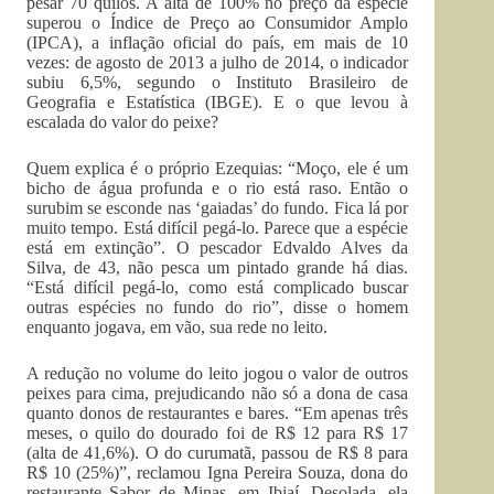
pesar 70 quilos. A alta de 100% no preço da espécie
superou o Índice de Preço ao Consumidor Amplo
(IPCA), a inflação oficial do país, em mais de 10
vezes: de agosto de 2013 a julho de 2014, o indicador
subiu 6,5%, segundo o Instituto Brasileiro de
Geografia e Estatística (IBGE). E o que levou à
escalada do valor do peixe?
Quem explica é o próprio Ezequias: “Moço, ele é um
bicho de água profunda e o rio está raso. Então o
surubim se esconde nas ‘gaiadas’ do fundo. Fica lá por
muito tempo. Está difícil pegá-lo. Parece que a espécie
está em extinção”. O pescador Edvaldo Alves da
Silva, de 43, não pesca um pintado grande há dias.
“Está difícil pegá-lo, como está complicado buscar
outras espécies no fundo do rio”, disse o homem
enquanto jogava, em vão, sua rede no leito.
A redução no volume do leito jogou o valor de outros
peixes para cima, prejudicando não só a dona de casa
quanto donos de restaurantes e bares. “Em apenas três
meses, o quilo do dourado foi de R$ 12 para R$ 17
(alta de 41,6%). O do curumatã, passou de R$ 8 para
R$ 10 (25%)”, reclamou Igna Pereira Souza, dona do
restaurante Sabor de Minas, em Ibiaí. Desolada, ela