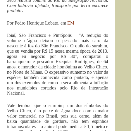
Seca reduziu volume do Rio da Integração Nacional.
Com hidrovia afetada, transporte por terra encarece
produtos
Por Pedro Henrique Lobato, em
EM
Ibiaí, São Francisco e Pintópolis – “A redução do
volume d’água deixou o pescado mais caro da
nascente à foz do São Francisco. O quilo do surubim,
que eu vendia por R$ 15 nessa mesma época de 2013,
agora eu negocio por R$ 30”, comparou o
barranqueiro e pescador Ezequias Rodrigues, de 64
anos, e morador da cidade homônima ao Velho Chico,
no Norte de Minas. O expressivo aumento no valor da
espécie, também conhecida como pintado, é apenas
um dos exemplos de como a seca alimenta a inflação
nos municípios cortados pelo Rio da Integração
Nacional.
Vale lembrar que o surubim, um dos símbolos do
Velho Chico, é o peixe de água doce com o maior
valor comercial no Brasil, pois sua carne, além da
baixa quantidade de gordura, não tem espinhos
intramusculares – o animal pode medir até 1,5 metro e