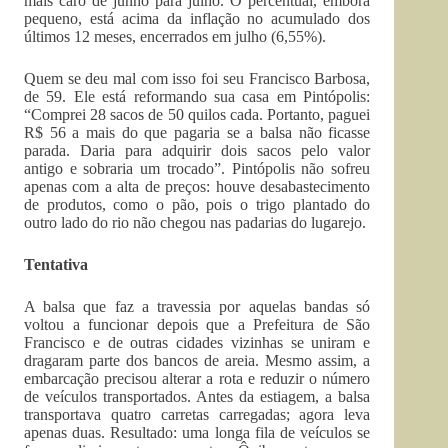
mais caro de junho para julho. O percentual, embora
pequeno, está acima da inflação no acumulado dos
últimos 12 meses, encerrados em julho (6,55%).
Quem se deu mal com isso foi seu Francisco Barbosa,
de 59. Ele está reformando sua casa em Pintópolis:
“Comprei 28 sacos de 50 quilos cada. Portanto, paguei
R$ 56 a mais do que pagaria se a balsa não ficasse
parada. Daria para adquirir dois sacos pelo valor
antigo e sobraria um trocado”. Pintópolis não sofreu
apenas com a alta de preços: houve desabastecimento
de produtos, como o pão, pois o trigo plantado do
outro lado do rio não chegou nas padarias do lugarejo.
Tentativa
A balsa que faz a travessia por aquelas bandas só
voltou a funcionar depois que a Prefeitura de São
Francisco e de outras cidades vizinhas se uniram e
dragaram parte dos bancos de areia. Mesmo assim, a
embarcação precisou alterar a rota e reduzir o número
de veículos transportados. Antes da estiagem, a balsa
transportava quatro carretas carregadas; agora leva
apenas duas. Resultado: uma longa fila de veículos se