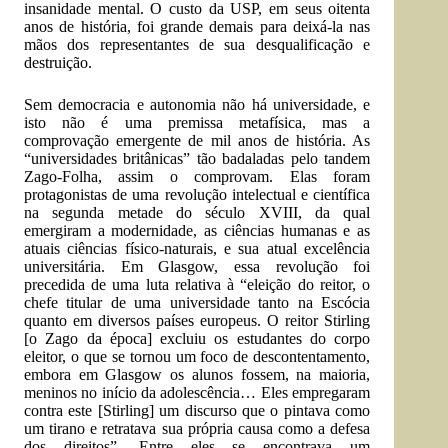
insanidade mental. O custo da USP, em seus oitenta
anos de história, foi grande demais para deixá-la nas
mãos dos representantes de sua desqualificação e
destruição.
Sem democracia e autonomia não há universidade, e
isto não é uma premissa metafísica, mas a
comprovação emergente de mil anos de história. As
“universidades britânicas” tão badaladas pelo tandem
Zago-Folha, assim o comprovam. Elas foram
protagonistas de uma revolução intelectual e científica
na segunda metade do século XVIII, da qual
emergiram a modernidade, as ciências humanas e as
atuais ciências físico-naturais, e sua atual excelência
universitária. Em Glasgow, essa revolução foi
precedida de uma luta relativa à “eleição do reitor, o
chefe titular de uma universidade tanto na Escócia
quanto em diversos países europeus. O reitor Stirling
[o Zago da época] excluiu os estudantes do corpo
eleitor, o que se tornou um foco de descontentamento,
embora em Glasgow os alunos fossem, na maioria,
meninos no início da adolescência… Eles empregaram
contra este [Stirling] um discurso que o pintava como
um tirano e retratava sua própria causa como a defesa
dos direitos”. Entre eles se encontrava um