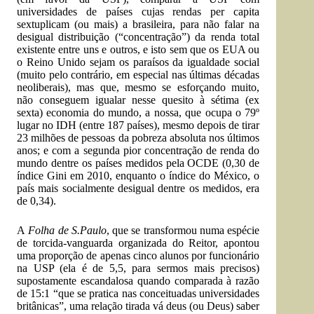
universidades de países cujas rendas per capita
sextuplicam (ou mais) a brasileira, para não falar na
desigual distribuição (“concentração”) da renda total
existente entre uns e outros, e isto sem que os EUA ou
o Reino Unido sejam os paraísos da igualdade social
(muito pelo contrário, em especial nas últimas décadas
neoliberais), mas que, mesmo se esforçando muito,
não conseguem igualar nesse quesito à sétima (ex
sexta) economia do mundo, a nossa, que ocupa o 79º
lugar no IDH (entre 187 países), mesmo depois de tirar
23 milhões de pessoas da pobreza absoluta nos últimos
anos; e com a segunda pior concentração de renda do
mundo dentre os países medidos pela OCDE (0,30 de
índice Gini em 2010, enquanto o índice do México, o
país mais socialmente desigual dentre os medidos, era
de 0,34).
A
Folha de S.Paulo
, que se transformou numa espécie
de torcida-vanguarda organizada do Reitor, apontou
uma proporção de apenas cinco alunos por funcionário
na USP (ela é de 5,5, para sermos mais precisos)
supostamente escandalosa quando comparada à razão
de 15:1 “que se pratica nas conceituadas universidades
britânicas”, uma relação tirada vá deus (ou Deus) saber