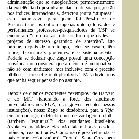
administração que se autoglorificou permanentemente
da excelência da pesquisa uspiana e de sua progressão
nos índices internacionais, detectou (outra “surpresa”,
esta inadmissível para quem foi Pró-Reitor de
Pesquisa) que os outrora (apenas ontem) louvados e
performantes professores-pesquisadores da USP se
encontram “em uma zona de conforto que os leva a
projetos de sucesso garantido de antemão”, isto
porque, depois de um tempo, “eles se casam, têm
filhos, ficam mais prudentes, e o sistema aceita”.
Poderia se deduzir que Zago possui uma concepção
filosófica que considera que a ciência é incompatível,
não só com sindicatos, mas inclusive com o preceito
bíblico – “crescei e multiplicai-vos”. Mas duvidamos
que tenha sequer pensado no assunto.
Depois de citar os recorrentes “exemplos” de Harvard
e do MIT (ignorando a força dos sindicatos
universitários nos EUA, e as greves recentes nessas
instituições), nosso Zago se desdobrou, para a
Veja
,
em antropólogo, e detectou uma desvantagem ou falha
(também “estrutural”) dos estudantes brasileiros
(uspianos incluídos): eles não falam inglês desde a
infância, mas português. Como não é possível mudar o
país outrora colonizador da Terra da Santa Cruz, nem