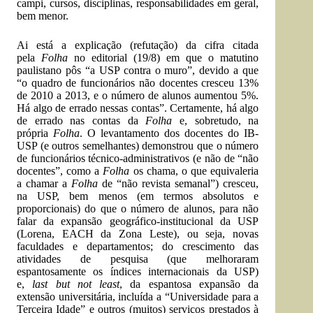
campi, cursos, disciplinas, responsabilidades em geral,
bem menor.
Ai está a explicação (refutação) da cifra citada
pela
Folha
no editorial (19/8) em que o matutino
paulistano pôs “a USP contra o muro”, devido a que
“o quadro de funcionários não docentes cresceu 13%
de 2010 a 2013, e o número de alunos aumentou 5%.
Há algo de errado nessas contas”. Certamente, há algo
de errado nas contas da
Folha
e, sobretudo, na
própria
Folha
. O levantamento dos docentes do IB-
USP (e outros semelhantes) demonstrou que o número
de funcionários técnico-administrativos (e não de “não
docentes”, como a
Folha
os chama, o que equivaleria
a chamar a
Folha
de “não revista semanal”) cresceu,
na USP, bem menos (em termos absolutos e
proporcionais) do que o número de alunos, para não
falar da expansão geográfico-institucional da USP
(Lorena, EACH da Zona Leste), ou seja, novas
faculdades e departamentos; do crescimento das
atividades de pesquisa (que melhoraram
espantosamente os índices internacionais da USP)
e,
last but not least
, da espantosa expansão da
extensão universitária, incluída a “Universidade para a
Terceira Idade” e outros (muitos) serviços prestados à