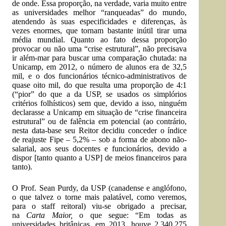
de onde. Essa proporção, na verdade, varia muito entre
as universidades melhor “ranqueadas” do mundo,
atendendo às suas especificidades e diferenças, às
vezes enormes, que tornam bastante inútil tirar uma
média mundial. Quanto ao fato dessa proporção
provocar ou não uma “crise estrutural”, não precisava
ir além-mar para buscar uma comparação chutada: na
Unicamp, em 2012, o número de alunos era de 32,5
mil, e o dos funcionários técnico-administrativos de
quase oito mil, do que resulta uma proporção de 4:1
(“pior” do que a da USP, se usados os simplórios
critérios folhísticos) sem que, devido a isso, ninguém
declarasse a Unicamp em situação de “crise financeira
estrutural” ou de falência em potencial (ao contrário,
nesta data-base seu Reitor decidiu conceder o índice
de reajuste Fipe – 5,2% – sob a forma de abono não-
salarial, aos seus docentes e funcionários, devido a
dispor [tanto quanto a USP] de meios financeiros para
tanto).
O Prof. Sean Purdy, da USP (canadense e anglófono,
o que talvez o torne mais palatável, como veremos,
para o staff reitoral) viu-se obrigado a precisar,
na
Carta Maior,
o que segue: “Em todas as
universidades britânicas, em 2013, houve 2.340.275