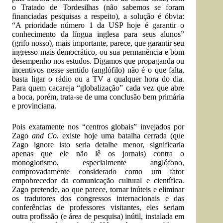
o Tratado de Tordesilhas (não sabemos se foram
financiadas pesquisas a respeito), a solução é óbvia:
“A prioridade número 1 da USP hoje é garantir o
conhecimento da língua inglesa para seus alunos”
(grifo nosso), mais importante, parece, que garantir seu
ingresso mais democrático, ou sua permanência e bom
desempenho nos estudos. Digamos que propaganda ou
incentivos nesse sentido (anglófilo) não é o que falta,
basta ligar o rádio ou a TV a qualquer hora do dia.
Para quem cacareja “globalização” cada vez que abre
a boca, porém, trata-se de uma conclusão bem primária
e provinciana.
Pois exatamente nos “centros globais” invejados por
Zago
and Co.
existe hoje uma batalha cerrada (que
Zago ignore isto seria detalhe menor, significaria
apenas que ele não lê os jornais) contra o
monoglotismo, especialmente anglófono,
comprovadamente considerado como um fator
empobrecedor da comunicação cultural e científica.
Zago pretende, ao que parece, tornar inúteis e eliminar
os tradutores dos congressos internacionais e das
conferências de professores visitantes, eles seriam
outra profissão (e área de pesquisa) inútil, instalada em