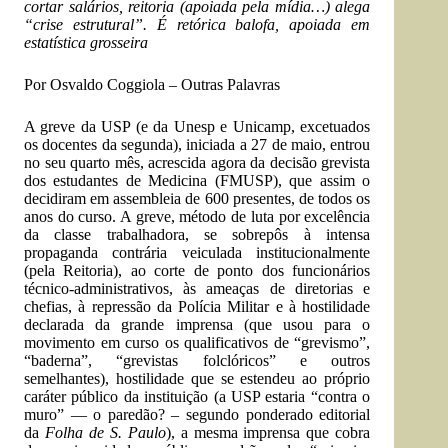
cortar salários, reitoria (apoiada pela mídia…) alega
“crise estrutural”. É retórica balofa, apoiada em
estatística grosseira
Por Osvaldo Coggiola –
Outras Palavras
A greve da USP (e da Unesp e Unicamp, excetuados
os docentes da segunda), iniciada a 27 de maio, entrou
no seu quarto mês, acrescida agora da decisão grevista
dos estudantes de Medicina (FMUSP), que assim o
decidiram em assembleia de 600 presentes, de todos os
anos do curso. A greve, método de luta por excelência
da classe trabalhadora, se sobrepôs à intensa
propaganda contrária veiculada institucionalmente
(pela Reitoria), ao corte de ponto dos funcionários
técnico-administrativos, às ameaças de diretorias e
chefias, à repressão da Polícia Militar e à hostilidade
declarada da grande imprensa (que usou para o
movimento em curso os qualificativos de “grevismo”,
“baderna”, “grevistas folclóricos” e outros
semelhantes), hostilidade que se estendeu ao próprio
caráter público da instituição (a USP estaria “contra o
muro” — o paredão? – segundo ponderado editorial
da
Folha de S. Paulo
), a mesma imprensa que cobra