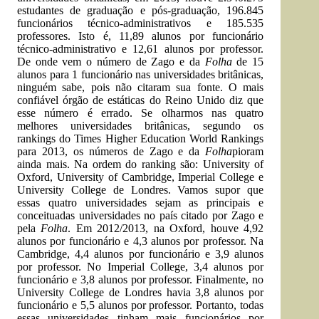
estudantes de graduação e pós-graduação, 196.845
funcionários técnico-administrativos e 185.535
professores. Isto é, 11,89 alunos por funcionário
técnico-administrativo e 12,61 alunos por professor.
De onde vem o número de Zago e da
Folha
de 15
alunos para 1 funcionário nas universidades britânicas,
ninguém sabe, pois não citaram sua fonte. O mais
confiável órgão de estáticas do Reino Unido diz que
esse número é errado. Se olharmos nas quatro
melhores universidades britânicas, segundo os
rankings do Times Higher Education World Rankings
para 2013, os números de Zago e da
Folha
pioram
ainda mais. Na ordem do ranking são: University of
Oxford, University of Cambridge, Imperial College e
University College de Londres. Vamos supor que
essas quatro universidades sejam as principais e
conceituadas universidades no país citado por Zago e
pela
Folha
. Em 2012/2013, na Oxford, houve 4,92
alunos por funcionário e 4,3 alunos por professor. Na
Cambridge, 4,4 alunos por funcionário e 3,9 alunos
por professor. No Imperial College, 3,4 alunos por
funcionário e 3,8 alunos por professor. Finalmente, no
University College de Londres havia 3,8 alunos por
funcionário e 5,5 alunos por professor. Portanto, todas
essas universidades tinham mais funcionários por