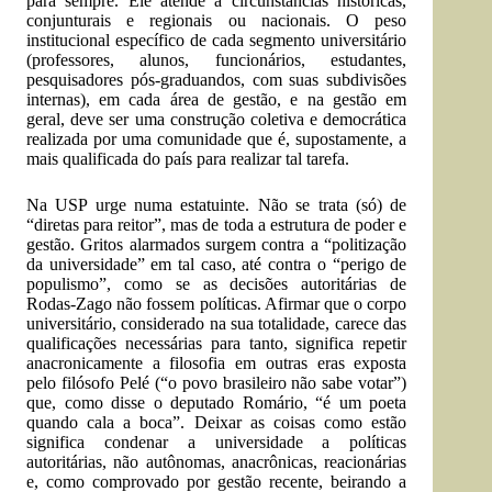
para sempre. Ele atende a circunstâncias históricas,
conjunturais e regionais ou nacionais. O peso
institucional específico de cada segmento universitário
(professores, alunos, funcionários, estudantes,
pesquisadores pós-graduandos, com suas subdivisões
internas), em cada área de gestão, e na gestão em
geral, deve ser uma construção coletiva e democrática
realizada por uma comunidade que é, supostamente, a
mais qualificada do país para realizar tal tarefa.
Na USP urge numa estatuinte. Não se trata (só) de
“diretas para reitor”, mas de toda a estrutura de poder e
gestão. Gritos alarmados surgem contra a “politização
da universidade” em tal caso, até contra o “perigo de
populismo”, como se as decisões autoritárias de
Rodas-Zago não fossem políticas. Afirmar que o corpo
universitário, considerado na sua totalidade, carece das
qualificações necessárias para tanto, significa repetir
anacronicamente a filosofia em outras eras exposta
pelo filósofo Pelé (“o povo brasileiro não sabe votar”)
que, como disse o deputado Romário, “é um poeta
quando cala a boca”. Deixar as coisas como estão
significa condenar a universidade a políticas
autoritárias, não autônomas, anacrônicas, reacionárias
e, como comprovado por gestão recente, beirando a