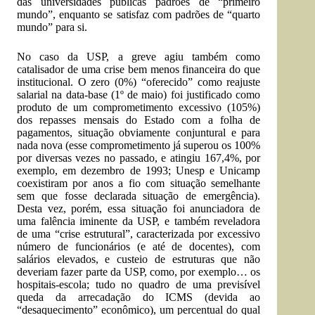
das universidades públicas padrões de “primeiro
mundo”, enquanto se satisfaz com padrões de “quarto
mundo” para si.
No caso da USP, a greve agiu também como
catalisador de uma crise bem menos financeira do que
institucional. O zero (0%) “oferecido” como reajuste
salarial na data-base (1º de maio) foi justificado como
produto de um comprometimento excessivo (105%)
dos repasses mensais do Estado com a folha de
pagamentos, situação obviamente conjuntural e para
nada nova (esse comprometimento já superou os 100%
por diversas vezes no passado, e atingiu 167,4%, por
exemplo, em dezembro de 1993; Unesp e Unicamp
coexistiram por anos a fio com situação semelhante
sem que fosse declarada situação de emergência).
Desta vez, porém, essa situação foi anunciadora de
uma falência iminente da USP, e também reveladora
de uma “crise estrutural”, caracterizada por excessivo
número de funcionários (e até de docentes), com
salários elevados, e custeio de estruturas que não
deveriam fazer parte da USP, como, por exemplo… os
hospitais-escola; tudo no quadro de uma previsível
queda da arrecadação do ICMS (devida ao
“desaquecimento” econômico), um percentual do qual