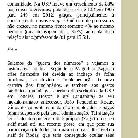
comunidade. Na USP houve um crescimento de 88%
nos cursos oferecidos, pulando estes de 132 em 1995
para 249 em 2012, graças, principalmente, à
construção de novos
campi
. O número de professores
não cresceu no mesmo ritmo: somente 4% no mesmo
período (uma defasagem de… 92%), aumentando a
relação aluno/professor de 8:1 para 15,5:1.
* * *
Saiamos da “guerra dos números” e vejamos a
justificativa política. Segundo o Magnífico Zago, a
crise financeira foi devida ao inchaço da folha
funcional, isto devido à implementação da nova
carreira dos funcionários, e também aos gastos
faraônicos (incluídas a abertura de escritórios da USP
em Londres, Boston e até Cingapura) de seu
megalomaníaco antecessor, João Pequenino Rodas,
vários de cujos itens ainda não completados e pagos
foram suspensos pela atual administração. Tal situação
teria sido desconhecida dele próprio (Zago) e de seu
staff atual até sua recente posse, em que pese sua
participação (de todos, ou quase) no mais alto nível do
staff de Rodas, que teria conseguido ocultar seus