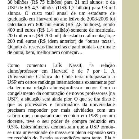
30 bilhões (R$ 75 bilhões) para 21 mil alunos; o da
USP de R$ 4,3 bilhões (US$ 1,7 bilhão) para 93 mil
alunos. O custo total anual de um estudante de
graduação em Harvard no ano letivo de 2008-2009 foi
calculado em 800 mil euros (R$ 2,8 milhões), sendo
400 mil euros (R$ 1,4 milhão) somente de matrícula,
200 mil euros (R$ 700 mil) de estadia e alimentação, e
200 mil euros (R$ idem anterior) de “outras taxas”.
Quanto às reservas financeiras e patrimoniais de uma e
de outra, bem, melhor nem começar…
Como comentou Luís Nassif, “a relação
aluno/professor em Harvard é de 7 por 1. A
Universidade Católica do Chile teria ultrapassado a
USP em certos rankings internacionais exatamente por
ela ter uma relação alunos/professor menor. Com o
congelamento da contratação de novos professores [na
USP], a situação será ainda pior. O que se tira disto é
que os professores e funcionários da universidade
precisam responder por mais atividades com um
salário que, comparado ao recebido em 1989 por um
docente, teve o seu poder de compra reduzido em
9,5%. Estes números demonstram que a USP tornou-
se uma universidade de massa em plena expansão sem
ter recebido do Estado as condições para tanto. Ela é