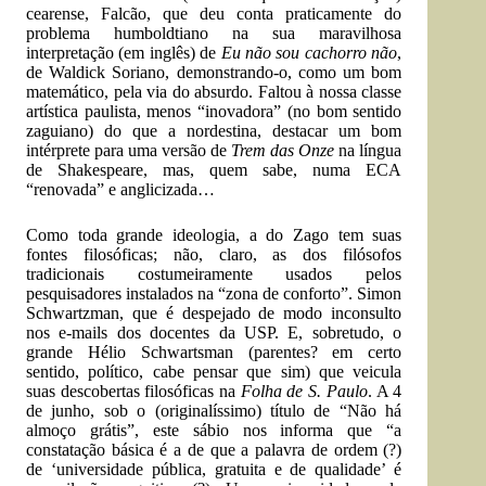
cearense, Falcão, que deu conta praticamente do
problema humboldtiano na sua maravilhosa
interpretação (em inglês) de
Eu não sou cachorro não
,
de Waldick Soriano, demonstrando-o, como um bom
matemático, pela via do absurdo. Faltou à nossa classe
artística paulista, menos “inovadora” (no bom sentido
zaguiano) do que a nordestina, destacar um bom
intérprete para uma versão de
Trem das Onze
na língua
de Shakespeare, mas, quem sabe, numa ECA
“renovada” e anglicizada…
Como toda grande ideologia, a do Zago tem suas
fontes filosóficas; não, claro, as dos filósofos
tradicionais costumeiramente usados pelos
pesquisadores instalados na “zona de conforto”. Simon
Schwartzman, que é despejado de modo inconsulto
nos e-mails dos docentes da USP. E, sobretudo, o
grande Hélio Schwartsman (parentes? em certo
sentido, político, cabe pensar que sim) que veicula
suas descobertas filosóficas na
Folha de S. Paulo
. A 4
de junho, sob o (originalíssimo) título de “Não há
almoço grátis”, este sábio nos informa que “a
constatação básica é a de que a palavra de ordem (?)
de ‘universidade pública, gratuita e de qualidade’ é