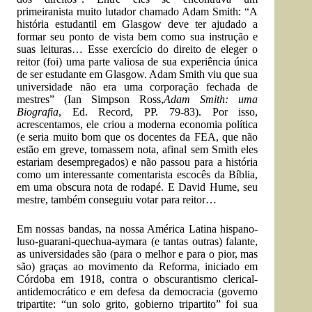
primeiranista muito lutador chamado Adam Smith: “A
história estudantil em Glasgow deve ter ajudado a
formar seu ponto de vista bem como sua instrução e
suas leituras… Esse exercício do direito de eleger o
reitor (foi) uma parte valiosa de sua experiência única
de ser estudante em Glasgow. Adam Smith viu que sua
universidade não era uma corporação fechada de
mestres” (Ian Simpson Ross,
Adam Smith: uma
Biografia
, Ed. Record, PP. 79-83). Por isso,
acrescentamos, ele criou a moderna economia política
(e seria muito bom que os docentes da FEA, que não
estão em greve, tomassem nota, afinal sem Smith eles
estariam desempregados) e não passou para a história
como um interessante comentarista escocês da Bíblia,
em uma obscura nota de rodapé. E David Hume, seu
mestre, também conseguiu votar para reitor…
Em nossas bandas, na nossa América Latina hispano-
luso-guarani-quechua-aymara (e tantas outras) falante,
as universidades são (para o melhor e para o pior, mas
são) graças ao movimento da Reforma, iniciado em
Córdoba em 1918, contra o obscurantismo clerical-
antidemocrático e em defesa da democracia (governo
tripartite: “un solo grito, gobierno tripartito” foi sua