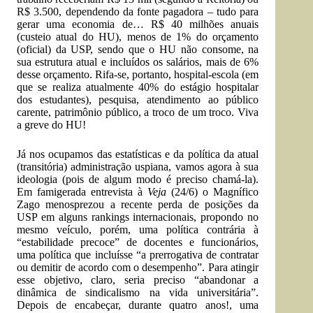
R$ 3.500, dependendo da fonte pagadora – tudo para
gerar uma economia de… R$ 40 milhões anuais
(custeio atual do HU), menos de 1% do orçamento
(oficial) da USP, sendo que o HU não consome, na
sua estrutura atual e incluídos os salários, mais de 6%
desse orçamento. Rifa-se, portanto, hospital-escola (em
que se realiza atualmente 40% do estágio hospitalar
dos estudantes), pesquisa, atendimento ao público
carente, patrimônio público, a troco de um troco. Viva
a greve do HU!
Já nos ocupamos das estatísticas e da política da atual
(transitória) administração uspiana, vamos agora à sua
ideologia (pois de algum modo é preciso chamá-la).
Em famigerada entrevista à
Veja
(24/6) o Magnífico
Zago menosprezou a recente perda de posições da
USP em alguns rankings internacionais, propondo no
mesmo veículo, porém, uma política contrária à
“estabilidade precoce” de docentes e funcionários,
uma política que incluísse “a prerrogativa de contratar
ou demitir de acordo com o desempenho”. Para atingir
esse objetivo, claro, seria preciso “abandonar a
dinâmica de sindicalismo na vida universitária”.
Depois de encabeçar, durante quatro anos!, uma