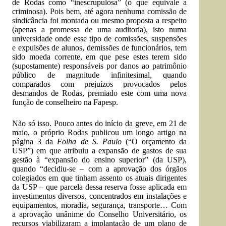
de Rodas como “inescrupulosa” (o que equivale a
criminosa). Pois bem, até agora nenhuma comissão de
sindicância foi montada ou mesmo proposta a respeito
(apenas a promessa de uma auditoria), isto numa
universidade onde esse tipo de comissões, suspensões
e expulsões de alunos, demissões de funcionários, tem
sido moeda corrente, em que pese estes terem sido
(supostamente) responsáveis por danos ao patrimônio
público de magnitude infinitesimal, quando
comparados com prejuízos provocados pelos
desmandos de Rodas, premiado este com uma nova
função de conselheiro na Fapesp.
Não só isso. Pouco antes do início da greve, em 21 de
maio, o próprio Rodas publicou um longo artigo na
página 3 da
Folha de S. Paulo
(“O orçamento da
USP”) em que atribuiu a expansão de gastos de sua
gestão à “expansão do ensino superior” (da USP),
quando “decidiu-se – com a aprovação dos órgãos
colegiados em que tinham assento os atuais dirigentes
da USP – que parcela dessa reserva fosse aplicada em
investimentos diversos, concentrados em instalações e
equipamentos, moradia, segurança, transporte… Com
a aprovação unânime do Conselho Universitário, os
recursos viabilizaram a implantação de um plano de