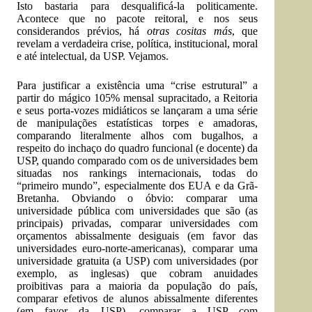
Isto bastaria para desqualificá-la politicamente.
Acontece que no pacote reitoral, e nos seus
considerandos prévios, há
otras cositas más
, que
revelam a verdadeira crise, política, institucional, moral
e até intelectual, da USP. Vejamos.
Para justificar a existência uma “crise estrutural” a
partir do mágico 105% mensal supracitado, a Reitoria
e seus porta-vozes midiáticos se lançaram a uma série
de manipulações estatísticas torpes e amadoras,
comparando literalmente alhos com bugalhos, a
respeito do inchaço do quadro funcional (e docente) da
USP, quando comparado com os de universidades bem
situadas nos rankings internacionais, todas do
“primeiro mundo”, especialmente dos EUA e da Grã-
Bretanha. Obviando o óbvio: comparar uma
universidade pública com universidades que são (as
principais) privadas, comparar universidades com
orçamentos abissalmente desiguais (em favor das
universidades euro-norte-americanas), comparar uma
universidade gratuita (a USP) com universidades (por
exemplo, as inglesas) que cobram anuidades
proibitivas para a maioria da população do país,
comparar efetivos de alunos abissalmente diferentes
(em favor da USP), comparar a USP com