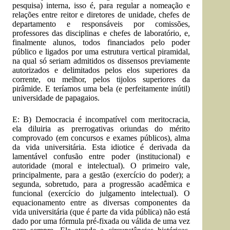
pesquisa) interna, isso é, para regular a nomeação e
relações entre reitor e diretores de unidade, chefes de
departamento e responsáveis por comissões,
professores das disciplinas e chefes de laboratório, e,
finalmente alunos, todos financiados pelo poder
público e ligados por uma estrutura vertical piramidal,
na qual só seriam admitidos os dissensos previamente
autorizados e delimitados pelos elos superiores da
corrente, ou melhor, pelos tijolos superiores da
pirâmide. E teríamos uma bela (e perfeitamente inútil)
universidade de papagaios.
E: B) Democracia é incompatível com meritocracia,
ela diluiria as prerrogativas oriundas do mérito
comprovado (em concursos e exames públicos), alma
da vida universitária. Esta idiotice é derivada da
lamentável confusão entre poder (institucional) e
autoridade (moral e intelectual). O primeiro vale,
principalmente, para a gestão (exercício do poder); a
segunda, sobretudo, para a progressão acadêmica e
funcional (exercício do julgamento intelectual). O
equacionamento entre as diversas componentes da
vida universitária (que é parte da vida pública) não está
dado por uma fórmula pré-fixada ou válida de uma vez