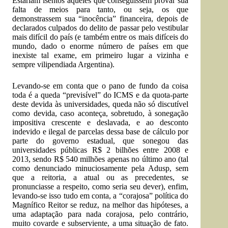
Estariam isentos aqueles que conseguissem provar sua
falta de meios para tanto, ou seja, os que
demonstrassem sua “inocência” financeira, depois de
declarados culpados do delito de passar pelo vestibular
mais difícil do país (e também entre os mais difíceis do
mundo, dado o enorme número de países em que
inexiste tal exame, em primeiro lugar a vizinha e
sempre vilipendiada Argentina).
Levando-se em conta que o pano de fundo da coisa
toda é a queda “previsível” do ICMS e da quota-parte
deste devida às universidades, queda não só discutível
como devida, caso aconteça, sobretudo, à sonegação
impositiva crescente e deslavada, e ao desconto
indevido e ilegal de parcelas dessa base de cálculo por
parte do governo estadual, que sonegou das
universidades públicas R$ 2 bilhões entre 2008 e
2013, sendo R$ 540 milhões apenas no último ano (tal
como denunciado minuciosamente pela Adusp, sem
que a reitoria, a atual ou as precedentes, se
pronunciasse a respeito, como seria seu dever), enfim,
levando-se isso tudo em conta, a “corajosa” política do
Magnífico Reitor se reduz, na melhor das hipóteses, a
uma adaptação para nada corajosa, pelo contrário,
muito covarde e subserviente, a uma situação de fato.