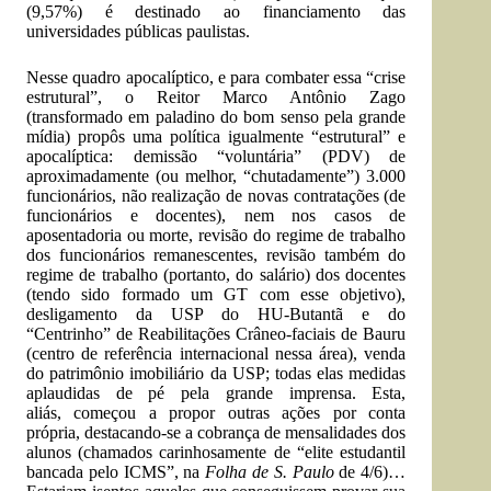
(9,57%) é destinado ao financiamento das
universidades públicas paulistas.
Nesse quadro apocalíptico, e para combater essa “crise
estrutural”, o Reitor Marco Antônio Zago
(transformado em paladino do bom senso pela grande
mídia) propôs uma política igualmente “estrutural” e
apocalíptica: demissão “voluntária” (PDV) de
aproximadamente (ou melhor, “chutadamente”) 3.000
funcionários, não realização de novas contratações (de
funcionários e docentes), nem nos casos de
aposentadoria ou morte, revisão do regime de trabalho
dos funcionários remanescentes, revisão também do
regime de trabalho (portanto, do salário) dos docentes
(tendo sido formado um GT com esse objetivo),
desligamento da USP do HU-Butantã e do
“Centrinho” de Reabilitações Crâneo-faciais de Bauru
(centro de referência internacional nessa área), venda
do patrimônio imobiliário da USP; todas elas medidas
aplaudidas de pé pela grande imprensa. Esta,
aliás, começou a propor outras ações por conta
própria, destacando-se a cobrança de mensalidades dos
alunos (chamados carinhosamente de “elite estudantil
bancada pelo ICMS”, na
Folha de S. Paulo
de 4/6)…