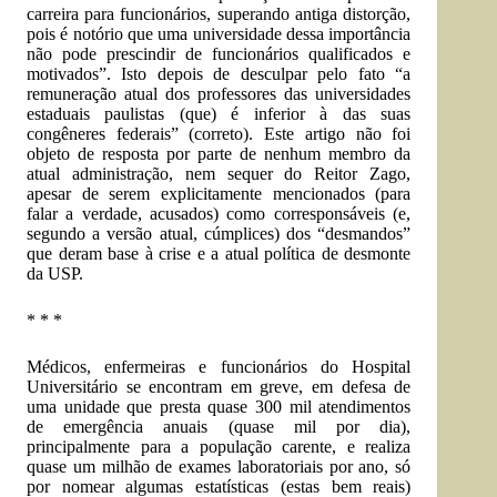
carreira para funcionários, superando antiga distorção,
pois é notório que uma universidade dessa importância
não pode prescindir de funcionários qualificados e
motivados”. Isto depois de desculpar pelo fato “a
remuneração atual dos professores das universidades
estaduais paulistas (que) é inferior à das suas
congêneres federais” (correto). Este artigo não foi
objeto de resposta por parte de nenhum membro da
atual administração, nem sequer do Reitor Zago,
apesar de serem explicitamente mencionados (para
falar a verdade, acusados) como corresponsáveis (e,
segundo a versão atual, cúmplices) dos “desmandos”
que deram base à crise e a atual política de desmonte
da USP.
* * *
Médicos, enfermeiras e funcionários do Hospital
Universitário se encontram em greve, em defesa de
uma unidade que presta quase 300 mil atendimentos
de emergência anuais (quase mil por dia),
principalmente para a população carente, e realiza
quase um milhão de exames laboratoriais por ano, só
por nomear algumas estatísticas (estas bem reais)