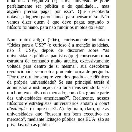
uma ilusão cognitiva (?). Uma universidade pode
perfeitamente ser pública e de qualidade… mas
alguém precisa pagar por isso”. Que descoberta
notável, ninguém parou nunca para pensar nisso. Não
vamos dizer quem é que deve pagar, segundo o
filósofo folhiano, para não fundir os miolos do leitor.
Num outro artigo (20/6), curiosamente intitulado
“Ideias para a USP” (o curioso é a menção às ideias,
não à USP), depois de discorrer sobre “as
universidades públicas paulistas (que) conservam uma
estrutura de comando muito arcaica, excessivamente
voltada para dentro de si mesma”, sua descoberta
revolucionária vem sob a prudente forma de pergunta:
“Por que o reitor sempre vem dos quadros acadêmicos
da própria universidade? Se sua principal tarefa é
administrar a instituição, não faria mais sentido buscar
um bom executivo no mercado, como faz grande parte
das universidades americanas?”. Realmente, nossos
filósofos e estrategistas universitários andam
à court
d’examples
(sempre os EUA). Ignoram, claro, que as
universidades que “buscam um bom executivo no
mercado”, mediante licitação pública, nos EUA, são as
privadas, não as públicas.