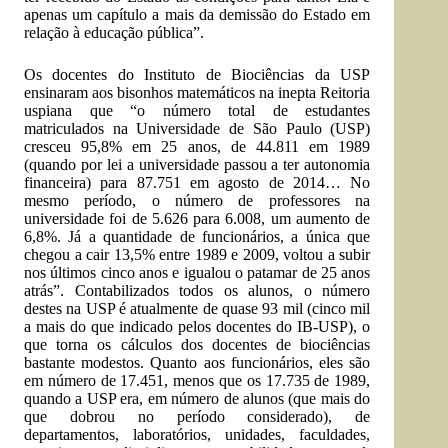
apenas um capítulo a mais da demissão do Estado em
relação à educação pública”.
Os docentes do Instituto de Biociências da USP
ensinaram aos bisonhos matemáticos na inepta Reitoria
uspiana que “o número total de estudantes
matriculados na Universidade de São Paulo (USP)
cresceu 95,8% em 25 anos, de 44.811 em 1989
(quando por lei a universidade passou a ter autonomia
financeira) para 87.751 em agosto de 2014… No
mesmo período, o número de professores na
universidade foi de 5.626 para 6.008, um aumento de
6,8%. Já a quantidade de funcionários, a única que
chegou a cair 13,5% entre 1989 e 2009, voltou a subir
nos últimos cinco anos e igualou o patamar de 25 anos
atrás”. Contabilizados todos os alunos, o número
destes na USP é atualmente de quase 93 mil (cinco mil
a mais do que indicado pelos docentes do IB-USP), o
que torna os cálculos dos docentes de biociências
bastante modestos. Quanto aos funcionários, eles são
em número de 17.451, menos que os 17.735 de 1989,
quando a USP era, em número de alunos (que mais do
que dobrou no período considerado), de
departamentos, laboratórios, unidades, faculdades,