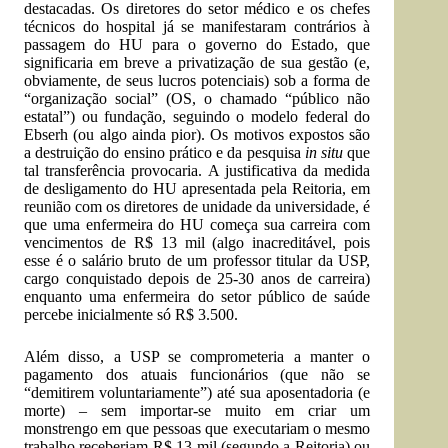
destacadas. Os diretores do setor médico e os chefes
técnicos do hospital já se manifestaram contrários à
passagem do HU para o governo do Estado, que
significaria em breve a privatização de sua gestão (e,
obviamente, de seus lucros potenciais) sob a forma de
“organização social” (OS, o chamado “público não
estatal”) ou fundação, seguindo o modelo federal do
Ebserh (ou algo ainda pior). Os motivos expostos são
a destruição do ensino prático e da pesquisa
in situ
que
tal transferência provocaria. A justificativa da medida
de desligamento do HU apresentada pela Reitoria, em
reunião com os diretores de unidade da universidade, é
que uma enfermeira do HU começa sua carreira com
vencimentos de R$ 13 mil (algo inacreditável, pois
esse é o salário bruto de um professor titular da USP,
cargo conquistado depois de 25-30 anos de carreira)
enquanto uma enfermeira do setor público de saúde
percebe inicialmente só R$ 3.500.
Além disso, a USP se comprometeria a manter o
pagamento dos atuais funcionários (que não se
“demitirem voluntariamente”) até sua aposentadoria (e
morte) – sem importar-se muito em criar um
monstrengo em que pessoas que executariam o mesmo
trabalho receberiam R$ 13 mil (segundo a Reitoria) ou