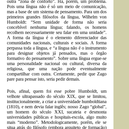
outra “zona de conforto”. Há, porém, um problema.
Pois uma língua não é só um meio de comunicação,
mas a base de um sistema de pensamento. Para um dos
primeiros grandes filósofos da língua, Wilhelm von
Humboldt: “Sem unidade de forma não seria
concebível nenhuma língua; falando, os homens
recolhem necessariamente seu falar em uma unidade”.
A forma da língua é o elemento diferenciador das
comunidades nacionais, culturais e sociais. A forma
perpassa toda a língua, e “a língua não é o instrumento
para designar objetos já pensados, mas o órgão
formativo do pensamento”. Sobre uma língua ergue-se
uma personalidade nacional ou cultural, diversa da
religiosa, que uma nação pode eventualmente
compartilhar com outra. Certamente, pedir que Zago
pare para pensar isto, seria pedir demais.
Pois, afinal, quem foi esse pobre Humboldt, um
velhote ultrapassado do século XIX, que se limitou,
institucionalmente, a criar a universidade humboldtiana
(1810), e nem devia falar inglês; nosso Zago “global”,
um homem do século XXI, sucateia e desmonta
universidades públicas e hospitais-escola, algo muito
mais “moderno”. Metodologicamente, porém, ele se
situa atrás do filósofo (embora arquiteto de formação)