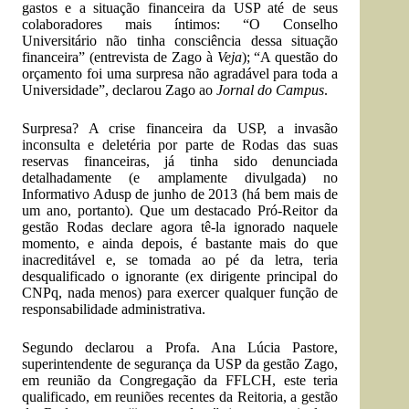
gastos e a situação financeira da USP até de seus
colaboradores mais íntimos: “O Conselho
Universitário não tinha consciência dessa situação
financeira” (entrevista de Zago à
Veja
); “A questão do
orçamento foi uma surpresa não agradável para toda a
Universidade”, declarou Zago ao
Jornal do Campus
.
Surpresa? A crise financeira da USP, a invasão
inconsulta e deletéria por parte de Rodas das suas
reservas financeiras, já tinha sido denunciada
detalhadamente (e amplamente divulgada) no
Informativo Adusp de junho de 2013 (há bem mais de
um ano, portanto). Que um destacado Pró-Reitor da
gestão Rodas declare agora tê-la ignorado naquele
momento, e ainda depois, é bastante mais do que
inacreditável e, se tomada ao pé da letra, teria
desqualificado o ignorante (ex dirigente principal do
CNPq, nada menos) para exercer qualquer função de
responsabilidade administrativa.
Segundo declarou a Profa. Ana Lúcia Pastore,
superintendente de segurança da USP da gestão Zago,
em reunião da Congregação da FFLCH, este teria
qualificado, em reuniões recentes da Reitoria, a gestão