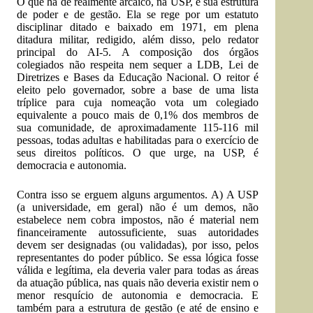
O que há de realmente arcaico, na USP, é sua estrutura
de poder e de gestão. Ela se rege por um estatuto
disciplinar ditado e baixado em 1971, em plena
ditadura militar, redigido, além disso, pelo redator
principal do AI-5. A composição dos órgãos
colegiados não respeita nem sequer a LDB, Lei de
Diretrizes e Bases da Educação Nacional. O reitor é
eleito pelo governador, sobre a base de uma lista
tríplice para cuja nomeação vota um colegiado
equivalente a pouco mais de 0,1% dos membros de
sua comunidade, de aproximadamente 115-116 mil
pessoas, todas adultas e habilitadas para o exercício de
seus direitos políticos. O que urge, na USP, é
democracia e autonomia.
Contra isso se erguem alguns argumentos. A) A USP
(a universidade, em geral) não é um demos, não
estabelece nem cobra impostos, não é material nem
financeiramente autossuficiente, suas autoridades
devem ser designadas (ou validadas), por isso, pelos
representantes do poder público. Se essa lógica fosse
válida e legítima, ela deveria valer para todas as áreas
da atuação pública, nas quais não deveria existir nem o
menor resquício de autonomia e democracia. E
também para a estrutura de gestão (e até de ensino e