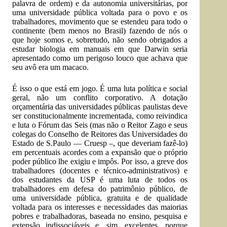
palavra de ordem) e da autonomia universitárias, por
uma universidade pública voltada para o povo e os
trabalhadores, movimento que se estendeu para todo o
continente (bem menos no Brasil) fazendo de nós o
que hoje somos e, sobretudo, não sendo obrigados a
estudar biologia em manuais em que Darwin seria
apresentado como um perigoso louco que achava que
seu avô era um macaco.
É isso o que está em jogo. É uma luta política e social
geral, não um conflito corporativo. A dotação
orçamentária das universidades públicas paulistas deve
ser constitucionalmente incrementada, como reivindica
e luta o Fórum das Seis (mas não o Reitor Zago e seus
colegas do Conselho de Reitores das Universidades do
Estado de S.Paulo — Cruesp –, que deveriam fazê-lo)
em percentuais acordes com a expansão que o próprio
poder público lhe exigiu e impôs. Por isso, a greve dos
trabalhadores (docentes e técnico-administrativos) e
dos estudantes da USP é uma luta de todos os
trabalhadores em defesa do patrimônio público, de
uma universidade pública, gratuita e de qualidade
voltada para os interesses e necessidades das maiorias
pobres e trabalhadoras, baseada no ensino, pesquisa e
extensão indissociáveis e, sim, excelentes, porque