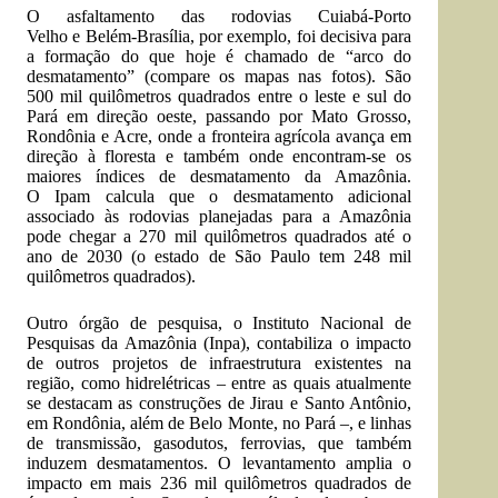
O asfaltamento das rodovias Cuiabá-Porto
Velho e Belém-Brasília, por exemplo, foi decisiva para
a formação do que hoje é chamado de “arco do
desmatamento” (compare os mapas nas fotos). São
500 mil quilômetros quadrados entre o leste e sul do
Pará em direção oeste, passando por Mato Grosso,
Rondônia e Acre, onde a fronteira agrícola avança em
direção à floresta e também onde encontram-se os
maiores índices de desmatamento da Amazônia.
O Ipam calcula que o desmatamento adicional
associado às rodovias planejadas para a Amazônia
pode chegar a 270 mil quilômetros quadrados até o
ano de 2030 (o estado de São Paulo tem 248 mil
quilômetros quadrados).
Outro órgão de pesquisa, o Instituto Nacional de
Pesquisas da Amazônia (Inpa), contabiliza o impacto
de outros projetos de infraestrutura existentes na
região, como hidrelétricas – entre as quais atualmente
se destacam as construções de Jirau e Santo Antônio,
em Rondônia, além de Belo Monte, no Pará –, e linhas
de transmissão, gasodutos, ferrovias, que também
induzem desmatamentos. O levantamento amplia o
impacto em mais 236 mil quilômetros quadrados de