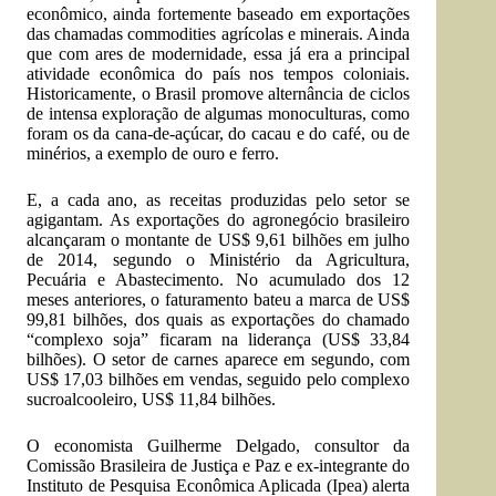
econômico, ainda fortemente baseado em exportações
das chamadas commodities agrícolas e minerais. Ainda
que com ares de modernidade, essa já era a principal
atividade econômica do país nos tempos coloniais.
Historicamente, o Brasil promove alternância de ciclos
de intensa exploração de algumas monoculturas, como
foram os da cana-de-açúcar, do cacau e do café, ou de
minérios, a exemplo de ouro e ferro.
E, a cada ano, as receitas produzidas pelo setor se
agigantam. As exportações do agronegócio brasileiro
alcançaram o montante de US$ 9,61 bilhões em julho
de 2014, segundo o Ministério da Agricultura,
Pecuária e Abastecimento. No acumulado dos 12
meses anteriores, o faturamento bateu a marca de US$
99,81 bilhões, dos quais as exportações do chamado
“complexo soja” ficaram na liderança (US$ 33,84
bilhões). O setor de carnes aparece em segundo, com
US$ 17,03 bilhões em vendas, seguido pelo complexo
sucroalcooleiro, US$ 11,84 bilhões.
O economista Guilherme Delgado, consultor da
Comissão Brasileira de Justiça e Paz e ex-integrante do
Instituto de Pesquisa Econômica Aplicada (Ipea) alerta