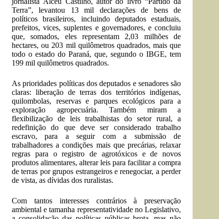
jornalista Alceu Castilho, autor do livro “Partido da
Terra”, levantou 13 mil declarações de bens de
políticos brasileiros, incluindo deputados estaduais,
prefeitos, vices, suplentes e governadores, e concluiu
que, somados, eles representam 2,03 milhões de
hectares, ou 203 mil quilômetros quadrados, mais que
todo o estado do Paraná, que, segundo o IBGE, tem
199 mil quilômetros quadrados.
As prioridades políticas dos deputados e senadores são
claras: liberação de terras dos territórios indígenas,
quilombolas, reservas e parques ecológicos para a
exploração agropecuária. Também miram a
flexibilização de leis trabalhistas do setor rural, a
redefinição do que deve ser considerado trabalho
escravo, para a seguir com a submissão de
trabalhadores a condições mais que precárias, relaxar
regras para o registro de agrotóxicos e de novos
produtos alimentares, alterar leis para facilitar a compra
de terras por grupos estrangeiros e renegociar, a perder
de vista, as dívidas dos ruralistas.
Com tantos interesses contrários à preservação
ambiental e tamanha representatividade no Legislativo,
a consolidação das políticas públicas brota, mas não