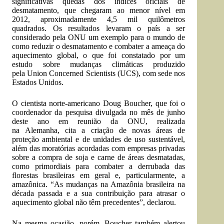
significativas quedas dos índices oficiais de
desmatamento, que chegaram ao menor nível em
2012, aproximadamente 4,5 mil quilômetros
quadrados. Os resultados levaram o país a ser
considerado pela ONU um exemplo para o mundo de
como reduzir o desmatamento e combater a ameaça do
aquecimento global, o que foi constatado por um
estudo sobre mudanças climáticas produzido
pela Union Concerned Scientists (UCS), com sede nos
Estados Unidos.
O cientista norte-americano Doug Boucher, que foi o
coordenador da pesquisa divulgada no mês de junho
deste ano em reunião da ONU, realizada
na Alemanha, cita a criação de novas áreas de
proteção ambiental e de unidades de uso sustentável,
além das moratórias acordadas com empresas privadas
sobre a compra de soja e carne de áreas desmatadas,
como primordiais para combater a derrubada das
florestas brasileiras em geral e, particularmente, a
amazônica. “As mudanças na Amazônia brasileira na
década passada e a sua contribuição para atrasar o
aquecimento global não têm precedentes”, declarou.
Na mesma ocasião, porém, Boucher também alertou