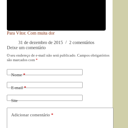
Para Vítor. Com muita dor
31 de dezembro de 2015
2 comentários
Deixe um comentário
O seu endereço de e-mail não será publicado.
Campos obrigatórios
são marcados com
*
Nome
*
E-mail
*
Site
Adicionar comentário
*