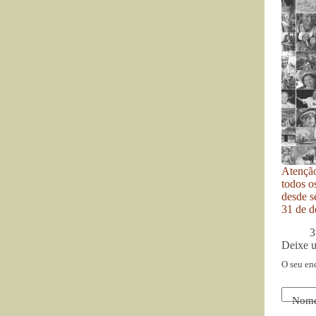
Atenção
todos o
desde se
31 de d
3
Deixe 
O seu en
Nom