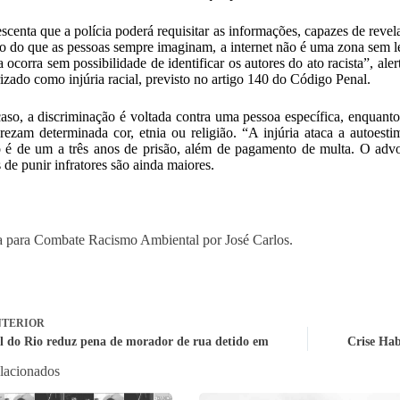
escenta que a polícia poderá requisitar as informações, capazes de rev
io do que as pessoas sempre imaginam, a internet não é uma zona sem l
a ocorra sem possibilidade de identificar os autores do ato racista”, ale
rizado como injúria racial, previsto no artigo 140 do Código Penal.
aso, a discriminação é voltada contra uma pessoa específica, enquanto 
ezam determinada cor, etnia ou religião. “A injúria ataca a autoesti
 é de um a três anos de prisão, além de pagamento de multa. O advo
 de punir infratores são ainda maiores.
 para Combate Racismo Ambiental por José Carlos.
TERIOR
l do Rio reduz pena de morador de rua detido em
Crise Hab
elacionados