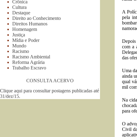
Crônica
Cultura
A Políc
Destaque
pela in
Direito ao Conhecimento
bombard
Direitos Humanos
namorad
Homenagem
Justiça
Mídia e Poder
Depois 
Mundo
com a a
Racismo
Delegac
Racismo Ambiental
das ofe
Reforma Agrária
Trabalho Escravo
Uma das
ainda u
CONSULTA ACERVO
qual vá
mil com
Clique aqui para consultar postagens publicadas até
31/dez/15
.
Na cida
chocada
para of
O advog
Civil d
aplicat