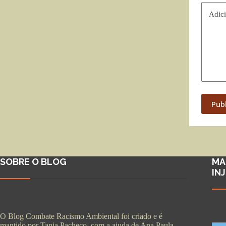
Adici
Pub
SOBRE O BLOG
MA
IN
O Blog Combate Racismo Ambiental foi criado e é
mantido por Tania Pacheco, com a ajuda de Ana Paula