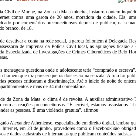
ia Civil de Muriaé, na Zona da Mata mineira, instaurou ontem inquéri
ternet contra uma garota de 20 anos, moradora da cidade. Ela, um
eado por comentários preconceituosos depois de publicar, na sema
o branco, de 18.
de desativar a conta na rede social, a garota foi ontem à Delegacia Re
ssessoria de imprensa da Polícia Civil local, as apurações ficarão a
ia Especializada de Investigações de Crimes Cibernéticos de Belo Hori
nsas.
 mensagens questiona onde o adolescente teria “comprado a escrava”.
m homem que diz parecer que os dois estão na senzala. A foto foi publi
rias pessoas criticaram a discriminação. Até o início da noite de onte
partilhamentos e mais de 34 mil comentários.
de da Zona da Mata, o clima é de revolta. A auxiliar administrativo 
 com as reações preconceituosas. “É terrível, estamos assustados. Tu
ender as pessoas. É uma violência gratuita”, afirmou.
ado Alexandre Atheniense, especializado em direito digital, lembra q
a Internet, em 23 de junho, provedores como o Facebook são obrigado
ivos e dados cadastrais de internautas que publicam conteúdos racistas.