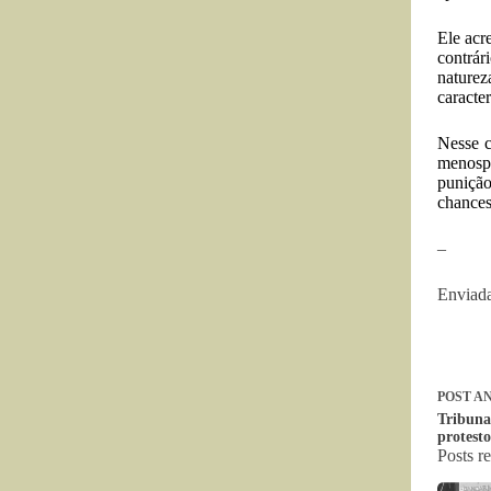
Ele acr
contrár
naturez
caracte
Nesse c
menospr
punição
chances
–
Enviada
POST
AN
Tribuna
protesto
Posts r