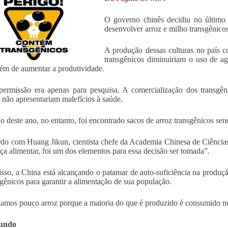
O governo chinês decidiu no último
desenvolver arroz e milho transgênicos
A produção dessas culturas no país
transgênicos diminuiriam o uso de ag
ém de aumentar a produtividade.
ermissão era apenas para pesquisa. A comercialização dos transgêni
s não apresentariam malefícios à saúde.
o deste ano, no entanto, foi encontrado sacos de arroz transgênicos se
do com Huang Jikun, cientista chefe da Academia Chinesa de Ciência
ça alimentar, foi um dos elementos para essa decisão ser tomada”.
sso, a China está alcançando o patamar de auto-suficiência na produç
sgênicos para garantir a alimentação de sua população.
amos pouco arroz porque a maioria do que é produzido é consumido no no
undo