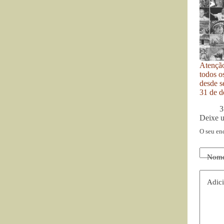
Atenção
todos o
desde se
31 de d
3
Deixe 
O seu en
Nom
Adici