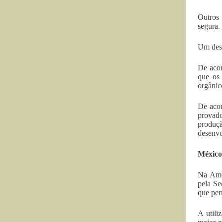
Outros 
segura.
Um dest
De acor
que os 
orgânic
De acor
provad
produçã
desenvo
México
Na Amér
pela Se
que per
A utili