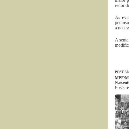
maior p
redor d
As evid
penínsu
a neces
A sente
modific
POST
AN
MPF/MG
Nascent
Posts r