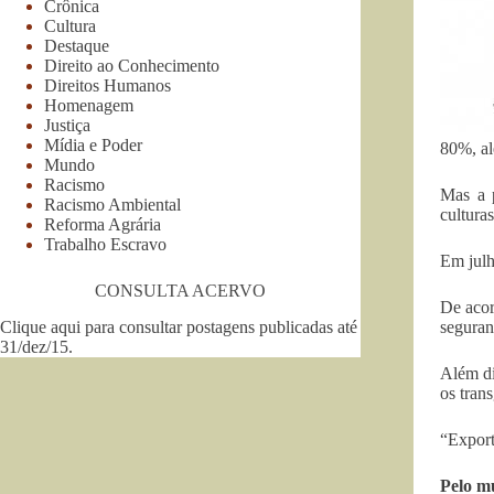
Crônica
Cultura
Destaque
Direito ao Conhecimento
Direitos Humanos
Homenagem
Justiça
Mídia e Poder
80%, al
Mundo
Racismo
Mas a p
Racismo Ambiental
cultura
Reforma Agrária
Trabalho Escravo
Em julh
CONSULTA ACERVO
De acor
Clique aqui para consultar postagens publicadas até
seguran
31/dez/15
.
Além di
os tran
“Export
Pelo m