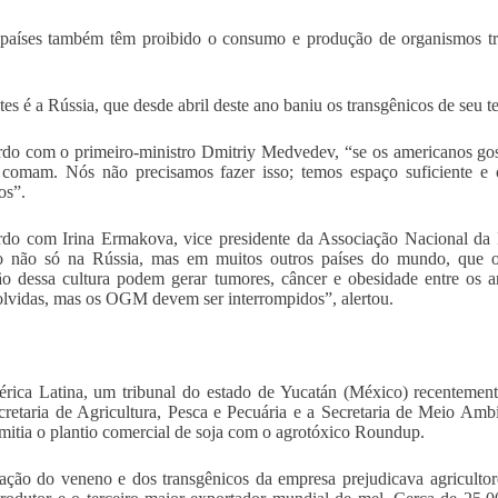
países também têm proibido o consumo e produção de organismos tra
es é a Rússia, que desde abril deste ano baniu os transgênicos de seu t
do com o primeiro-ministro Dmitriy Medvedev, “se os americanos go
comam. Nós não precisamos fazer isso; temos espaço suficiente e 
os”.
do com Irina Ermakova, vice presidente da Associação Nacional da 
o não só na Rússia, mas em muitos outros países do mundo, que o
o dessa cultura podem gerar tumores, câncer e obesidade entre os a
lvidas, mas os OGM devem ser interrompidos”, alertou.
ica Latina, um tribunal do estado de Yucatán (México) recentemen
cretaria de Agricultura, Pesca e Pecuária e a Secretaria de Meio Am
mitia o plantio comercial de soja com o agrotóxico Roundup.
zação do veneno e dos transgênicos da empresa prejudicava agricultor