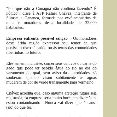
“Por que não a Conagua não continua fazendo? É
ilógico”, disse à AFP Rafael Chávez, integrante de
Súmate a Cananea, formada por ex-funcionários da
mina e moradores desta localidade de 32.000
habitantes.
Empresa enfrenta possível sanção
– Os moradores
desta árida região expressou seu temor de que
persistam riscos à saúde ou às terras das comunidades
ribeirinhas no futuro.
Eles temem, inclusive, comer seus cultivos ou carne do
gado que pode ter bebido água do rio no dia do
vazamento do qual, sem aviso das autoridades, só
souberam quando viram subitamente as águas
mudarem de cor de verde transparente para vermelho.
Chávez acredita que, caso alguma afetação futura seja
registrada, “a empresa seria muito burra em dizer: ’sim,
estou contaminando’. Nunca vai dizer que é causa
(sic) do que fez”.