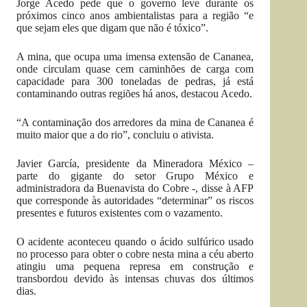
Jorge Acedo pede que o governo leve durante os
próximos cinco anos ambientalistas para a região “e
que sejam eles que digam que não é tóxico”.
A mina, que ocupa uma imensa extensão de Cananea,
onde circulam quase cem caminhões de carga com
capacidade para 300 toneladas de pedras, já está
contaminando outras regiões há anos, destacou Acedo.
“A contaminação dos arredores da mina de Cananea é
muito maior que a do rio”, concluiu o ativista.
Javier García, presidente da Mineradora México –
parte do gigante do setor Grupo México e
administradora da Buenavista do Cobre -, disse à AFP
que corresponde às autoridades “determinar” os riscos
presentes e futuros existentes com o vazamento.
O acidente aconteceu quando o ácido sulfúrico usado
no processo para obter o cobre nesta mina a céu aberto
atingiu uma pequena represa em construção e
transbordou devido às intensas chuvas dos últimos
dias.