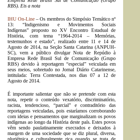
Empresa Rede Brasil Sul de Comunicação (Grupo
RBS). Eis a nota
IHU On-Line
– Os membros do Simpósio Temático nº
13: “Indigenismo e Movimentos Sociais
Indígenas” proposto no XV Encontro Estadual de
História, com tema “1964-2014 – Memórias,
testemunhos e estado”, realizado entre 11 e 14 de
Agosto de 2014, na Seção Santa Catarina (ANPUH-
SC), vem a público divulgar Nota de Repúdio à
Empresa Rede Brasil Sul de Comunicação (Grupo
RBS) devido à reportagem “especial” veiculada em
seus meios, sobretudo no Jornal Diário Catarinense,
intitulada: Terra Contestada, nos dias 07 a 12 de
Agosto de 2014.
É importante salientar que não se pretende com esta
nota, repetir o conteúdo vexatório, discriminatório,
racista, tendencioso, “parcial” e contraditório das
reportagens veiculadas, pois estaríamos corroborando
com ideias e pensamentos que marginalizam os povos
indígenas ao longo da História deste país. Estes povos
vêm sendo paulatinamente execrados e deixados à
margem de uma sociedade que se diz plural, diversa,
pluriétnica e culturalmente rica quando se trata de