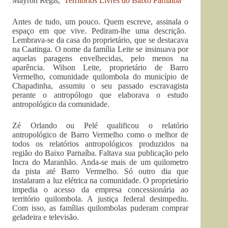
Mayron Régis,
Territórios Livres do Baixo Parnaíba
Antes de tudo, um pouco. Quem escreve, assinala o
espaço em que vive. Pediram-lhe uma descrição.
Lembrava-se da casa do proprietário, que se destacava
na Caatinga. O nome da família Leite se insinuava por
aquelas paragens envelhecidas, pelo menos na
aparência. Wilson Leite, proprietário de Barro
Vermelho, comunidade quilombola do município de
Chapadinha, assumiu o seu passado escravagista
perante o antropólogo que elaborava o estudo
antropológico da comunidade.
Zé Orlando ou Pelé qualificou o relatório
antropológico de Barro Vermelho como o melhor de
todos os relatórios antropológicos produzidos na
região do Baixo Parnaíba. Faltava sua publicação pelo
Incra do Maranhão. Anda-se mais de um quilometro
da pista até Barro Vermelho. Só outro dia que
instalaram a luz elétrica na comunidade. O proprietário
impedia o acesso da empresa concessionária ao
território quilombola. A justiça federal desimpediu.
Com isso, as famílias quilombolas puderam comprar
geladeira e televisão.