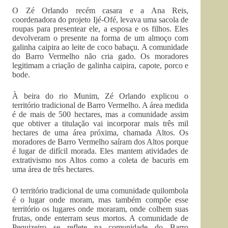
O Zé Orlando recém casara e a Ana Reis,
coordenadora do projeto Ijé-Ofé, levava uma sacola de
roupas para presentear ele, a esposa e os filhos. Eles
devolveram o presente na forma de um almoço com
galinha caipira ao leite de coco babaçu. A comunidade
do Barro Vermelho não cria gado. Os moradores
legitimam a criação de galinha caipira, capote, porco e
bode.
À beira do rio Munim, Zé Orlando explicou o
território tradicional de Barro Vermelho. A área medida
é de mais de 500 hectares, mas a comunidade assim
que obtiver a titulação vai incorporar mais três mil
hectares de uma área próxima, chamada Altos. Os
moradores de Barro Vermelho saíram dos Altos porque
é lugar de difícil morada. Eles mantem atividades de
extrativismo nos Altos como a coleta de bacuris em
uma área de três hectares.
O território tradicional de uma comunidade quilombola
é o lugar onde moram, mas também compõe esse
território os lugares onde moraram, onde colhem suas
frutas, onde enterram seus mortos. A comunidade de
Pequizeiro se reflete na comunidade do Barro