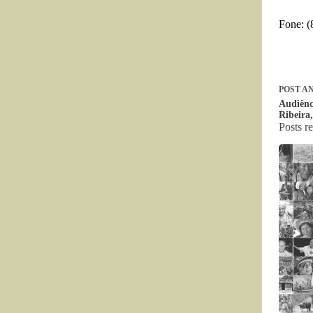
Fone: (
POST
AN
Audiênc
Ribeira,
Posts r