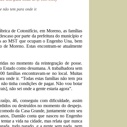
e não tem para onde ir.
ábrica de Cotonifício, em Moreno, as famílias
descaso por parte da prefeitura do município e
ligados ao MST que ocupam o Engenho Una, bem
pio de Moreno. Estas encontram-se atualmente
orridas no momento da reintegração de posse.
o do Estado como desumana. A trabalhadora sem
00 famílias encontravam-se no local. Muitas
ra onde ir. “Todas estas famílias não tem pra
e não tinha condições de pagar. Não vou botar
ais], não sei onde a gente estaria agora”.
aújo, 46, conseguiu com dificuldade, assim
erdidos ou destruídos no momento do despejo.
comodo da Casa Grande, juntamente com seu
20 anos, Damião conta que nasceu no Engenho
ntar a vida na cidade, mas relata que nunca
parada, tudo parado, e a gente sem nada, nem