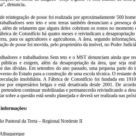
a”, denuncia.
de reintegração de posse foi realizada por aproximadamente 500 hom
Trabalhadores sem teto e sem terras também denunciam a presença de
, além de relatarem que alguns deles cobriram os rostos no momento d
fábrica de Cotonifício há quatro meses e reivindicam a desapropriação 
terra, para os agricultores e agricultoras. A área, segundo informaçõ
ração de posse foi movida, pelo proprietário da imóvel,
no Poder Judici
alhadores e trabalhadoras Sem teto e o MST denunciam ainda que rec
 públicas e exigem, além da desapropriação da área, que seja real
e das dívidas.
Em setembro do ano passado, uma pequena parte do im
verno do Estado para a construção de uma escola técnica. O restante do
peculação imobiliária. A Fábrica de Cotonifício foi fundada em 19
ense por empresários belgas e está desativada desde 2001. De acor
s pretendem continuar mobilizadas e permanecerão reivindicando a des
atar sobre a questão está sendo planejada e deverá ser realizada nas pró
 informações:
o Pastoral da Terra – Regional Nordeste II
 Albuquerque