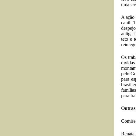
uma cas
A ação 
canil. 
despejo
antiga 
teto e 
reinteg
Os trab
dívidas
montant
pelo Go
para es
brasili
família
para tr
Outras
Comissã
Renata