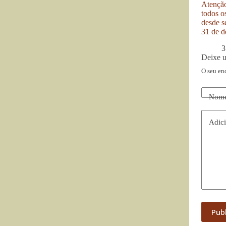
Atenção
todos o
desde se
31 de d
3
Deixe 
O seu en
Nom
Adici
Pub