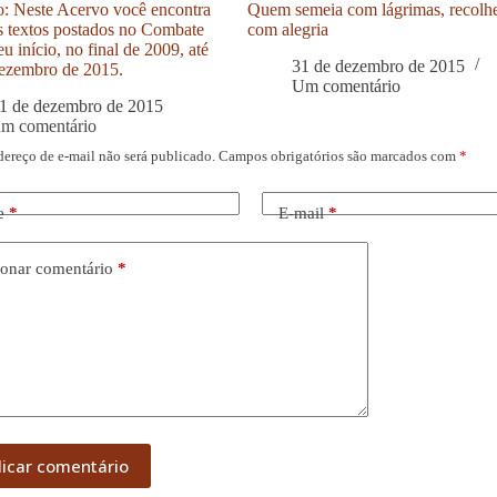
: Neste Acervo você encontra
Quem semeia com lágrimas, recolh
s textos postados no Combate
com alegria
u início, no final de 2009, até
31 de dezembro de 2015
ezembro de 2015.
Um comentário
1 de dezembro de 2015
um comentário
dereço de e-mail não será publicado.
Campos obrigatórios são marcados com
*
e
*
E-mail
*
onar comentário
*
licar comentário