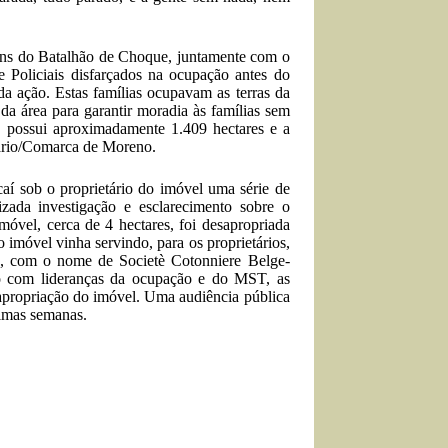
ens do Batalhão de Choque, juntamente com o
 Policiais disfarçados na ocupação antes do
a ação. Estas famílias ocupavam as terras da
da área para garantir moradia às famílias sem
es, possui aproximadamente 1.409 hectares e a
ário/Comarca de Moreno.
aí sob o proprietário do imóvel uma série de
izada investigação e esclarecimento sobre o
óvel, cerca de 4 hectares, foi
desapropriada
 imóvel vinha servindo, para os proprietários,
10, com o nome de Societè Cotonniere Belge-
do com lideranças da ocupação e do MST, as
apropriação do imóvel. Uma audiência pública
ximas semanas.