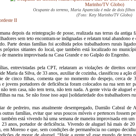
Ocupante do terreno, Maria Aparecida é mãe de dois filhos 
(Foto: Kety Marinho/TV Globo)
deste II
ana depois da reintegração de posse, realizada nas terras da antiga f
alhadores sem teto encontram-se indignadas e relatam total abandono e 
do. Parte destas famílias foi acolhida pelos trabalhadores rurais 
 próprios sitiantes do local, que também está localizado no municí
s de maneira improvisada na Casa Grande e no Galpão do Engenho.
lias, entrevistadas pela CPT, relataram as violações de direitos oc
ide Maria da Silva, de 33 anos, auxiliar de cozinha, classificou a açã
ãe de cinco filhas, comenta que no momento do despejo, cerca de 3
s e jovens portadores de deficiência foram colocados na rua sem ter pa
, não tem casa, não tem terra, não tem nada. A gente vivia de aluguel 
ilhas na rua. Se não fosse isso aqui [solidariedade dos trabalhadores rur
iar de pedreiro, mas atualmente desempregado, Damião Cabral de Ar
 outras famílias, evitar que seus poucos móveis e pertences fossem p
 também está vivendo há uma semana de maneira improvisada em um 
e 23 anos, portador de deficiência. Vivendo de aluguel há mais de 
 em Moreno e que, sem condições de permanência no campo decidiu te
ndições de morar de aluguel. “Hoje a gente vê esse mundo de terra 