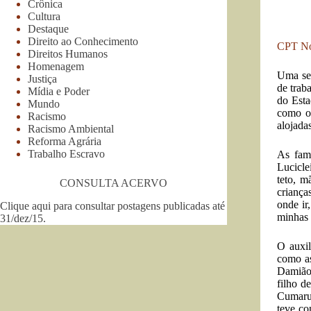
Crônica
Cultura
Destaque
Direito ao Conhecimento
CPT Nor
Direitos Humanos
Homenagem
Uma sem
Justiça
de trab
Mídia e Poder
do Esta
Mundo
como os
Racismo
alojada
Racismo Ambiental
Reforma Agrária
Trabalho Escravo
As famí
Lucicle
teto, m
CONSULTA ACERVO
criança
onde ir
Clique aqui para consultar postagens publicadas até
minhas f
31/dez/15
.
O auxil
como as
Damião
filho d
Cumaru,
teve co