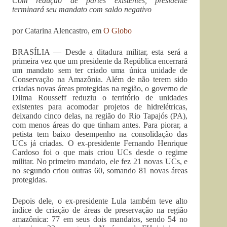
Com redução de partes existentes, presidente
terminará seu mandato com saldo negativo
por
Catarina Alencastro, em
O Globo
BRASÍLIA — Desde a ditadura militar, esta será a
primeira vez que um presidente da República encerrará
um mandato sem ter criado uma única unidade de
Conservação na Amazônia. Além de não terem sido
criadas novas áreas protegidas na região, o governo de
Dilma Rousseff reduziu o território de unidades
existentes para acomodar projetos de hidrelétricas,
deixando cinco delas, na região do Rio Tapajós (PA),
com menos áreas do que tinham antes. Para piorar, a
petista tem baixo desempenho na consolidação das
UCs já criadas. O ex-presidente Fernando Henrique
Cardoso foi o que mais criou UCs desde o regime
militar. No primeiro mandato, ele fez 21 novas UCs, e
no segundo criou outras 60, somando 81 novas áreas
protegidas.
Depois dele, o ex-presidente Lula também teve alto
índice de criação de áreas de preservação na região
amazônica: 77 em seus dois mandatos, sendo 54 no