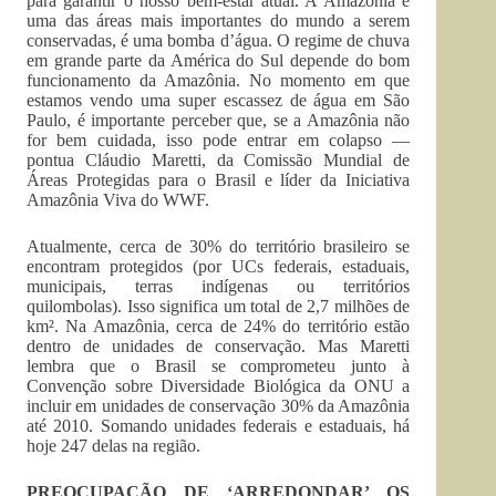
para garantir o nosso bem-estar atual. A Amazônia é
uma das áreas mais importantes do mundo a serem
conservadas, é uma bomba d’água. O regime de chuva
em grande parte da América do Sul depende do bom
funcionamento da Amazônia. No momento em que
estamos vendo uma super escassez de água em São
Paulo, é importante perceber que, se a Amazônia não
for bem cuidada, isso pode entrar em colapso —
pontua Cláudio Maretti, da Comissão Mundial de
Áreas Protegidas para o Brasil e líder da Iniciativa
Amazônia Viva do WWF.
Atualmente, cerca de 30% do território brasileiro se
encontram protegidos (por UCs federais, estaduais,
municipais, terras indígenas ou territórios
quilombolas). Isso significa um total de 2,7 milhões de
km². Na Amazônia, cerca de 24% do território estão
dentro de unidades de conservação. Mas Maretti
lembra que o Brasil se comprometeu junto à
Convenção sobre Diversidade Biológica da ONU a
incluir em unidades de conservação 30% da Amazônia
até 2010. Somando unidades federais e estaduais, há
hoje 247 delas na região.
PREOCUPAÇÃO DE ‘ARREDONDAR’ OS