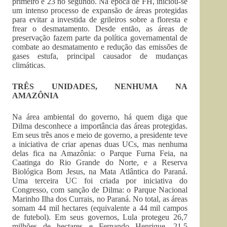
primeiro e 23 no segundo. Na época de FH, iniciou-se
um intenso processo de expansão de áreas protegidas
para evitar a investida de grileiros sobre a floresta e
frear o desmatamento. Desde então, as áreas de
preservação fazem parte da política governamental de
combate ao desmatamento e redução das emissões de
gases estufa, principal causador de mudanças
climáticas.
TRÊS UNIDADES, NENHUMA NA
AMAZÔNIA
Na área ambiental do governo, há quem diga que
Dilma desconhece a importância das áreas protegidas.
Em seus três anos e meio de governo, a presidente teve
a iniciativa de criar apenas duas UCs, mas nenhuma
delas fica na Amazônia: o Parque Furna Feia, na
Caatinga do Rio Grande do Norte, e a Reserva
Biológica Bom Jesus, na Mata Atlântica do Paraná.
Uma terceira UC foi criada por iniciativa do
Congresso, com sanção de Dilma: o Parque Nacional
Marinho Ilha dos Currais, no Paraná. No total, as áreas
somam 44 mil hectares (equivalente a 44 mil campos
de futebol). Em seus governos, Lula protegeu 26,7
milhões de hectares e Fernando Henrique, 21,5