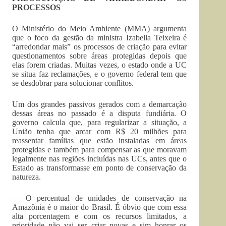
PROCESSOS
O Ministério do Meio Ambiente (MMA) argumenta
que o foco da gestão da ministra Izabella Teixeira é
“arredondar mais” os processos de criação para evitar
questionamentos sobre áreas protegidas depois que
elas forem criadas. Muitas vezes, o estado onde a UC
se situa faz reclamações, e o governo federal tem que
se desdobrar para solucionar conflitos.
Um dos grandes passivos gerados com a demarcação
dessas áreas no passado é a disputa fundiária. O
governo calcula que, para regularizar a situação, a
União tenha que arcar com R$ 20 milhões para
reassentar famílias que estão instaladas em áreas
protegidas e também para compensar as que moravam
legalmente nas regiões incluídas nas UCs, antes que o
Estado as transformasse em ponto de conservação da
natureza.
— O percentual de unidades de conservação na
Amazônia é o maior do Brasil. É óbvio que com essa
alta porcentagem e com os recursos limitados, a
prioridade não vai ser criar novas e sim honrar os