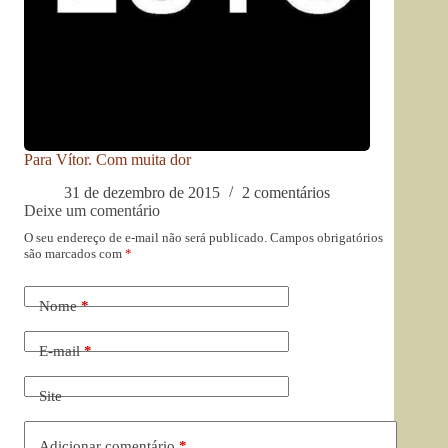
Para Vítor. Com muita dor
31 de dezembro de 2015
2 comentários
Deixe um comentário
O seu endereço de e-mail não será publicado.
Campos obrigatórios
são marcados com
*
Nome
*
E-mail
*
Site
Adicionar comentário
*