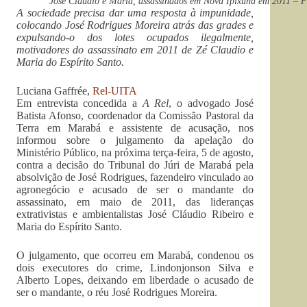
José Cláudio e Maria, assassinados em Nova Ipixuna em 2011 – F
A sociedade precisa dar uma resposta à impunidade,
colocando José Rodrigues Moreira atrás das grades e
expulsando-o dos lotes ocupados ilegalmente,
motivadores do assassinato em 2011 de Zé Claudio e
Maria do Espírito Santo.
Luciana Gaffrée,
Rel-UITA
Em entrevista concedida a
A Rel
, o advogado José
Batista Afonso, coordenador da Comissão Pastoral da
Terra em Marabá e assistente de acusação, nos
informou sobre o julgamento da apelação do
Ministério Público, na próxima terça-feira, 5 de agosto,
contra a decisão do Tribunal do Júri de Marabá pela
absolvição de José Rodrigues, fazendeiro vinculado ao
agronegócio e acusado de ser o mandante do
assassinato, em maio de 2011, das lideranças
extrativistas e ambientalistas José Cláudio Ribeiro e
Maria do Espírito Santo.
O julgamento, que ocorreu em Marabá, condenou os
dois executores do crime, Lindonjonson Silva e
Alberto Lopes, deixando em liberdade o acusado de
ser o mandante, o réu José Rodrigues Moreira.