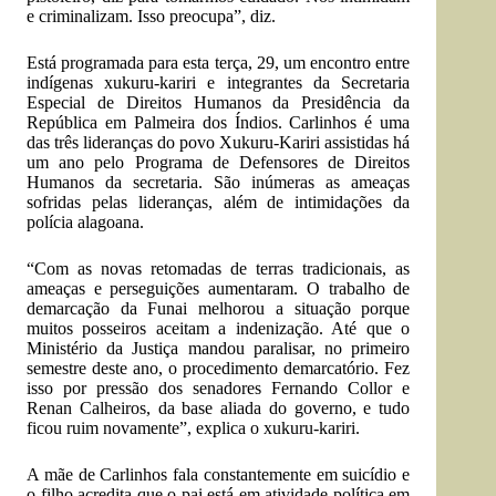
e criminalizam. Isso preocupa”, diz.
Está programada para esta terça, 29, um encontro entre
indígenas xukuru-kariri e integrantes da Secretaria
Especial de Direitos Humanos da Presidência da
República em Palmeira dos Índios. Carlinhos é uma
das três lideranças do povo Xukuru-Kariri assistidas há
um ano pelo Programa de Defensores de Direitos
Humanos da secretaria. São inúmeras as ameaças
sofridas pelas lideranças, além de intimidações da
polícia alagoana.
“Com as novas retomadas de terras tradicionais, as
ameaças e perseguições aumentaram. O trabalho de
demarcação da Funai melhorou a situação porque
muitos posseiros aceitam a indenização. Até que o
Ministério da Justiça mandou paralisar, no primeiro
semestre deste ano, o procedimento demarcatório. Fez
isso por pressão dos senadores Fernando Collor e
Renan Calheiros, da base aliada do governo, e tudo
ficou ruim novamente”, explica o xukuru-kariri.
A mãe de Carlinhos fala constantemente em suicídio e
o filho acredita que o pai está em atividade política em