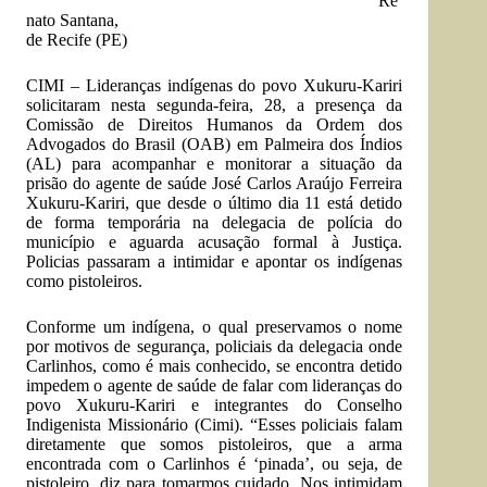
Re
nato Santana,
de Recife (PE)
CIMI
– Lideranças indígenas do povo Xukuru-Kariri
solicitaram nesta segunda-feira, 28, a presença da
Comissão de Direitos Humanos da Ordem dos
Advogados do Brasil (OAB) em Palmeira dos Índios
(AL) para acompanhar e monitorar a situação da
prisão do agente de saúde José Carlos Araújo Ferreira
Xukuru-Kariri, que desde o último dia 11 está detido
de forma temporária na delegacia de polícia do
município e aguarda acusação formal à Justiça.
Policias passaram a intimidar e apontar os indígenas
como pistoleiros.
Conforme um indígena, o qual preservamos o nome
por motivos de segurança, policiais da delegacia onde
Carlinhos, como é mais conhecido, se encontra detido
impedem o agente de saúde de falar com lideranças do
povo Xukuru-Kariri e integrantes do Conselho
Indigenista Missionário (Cimi). “Esses policiais falam
diretamente que somos pistoleiros, que a arma
encontrada com o Carlinhos é ‘pinada’, ou seja, de
pistoleiro, diz para tomarmos cuidado. Nos intimidam