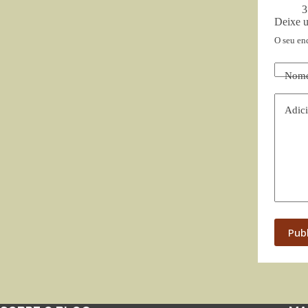
3
Deixe 
O seu en
Nom
Adici
Pub