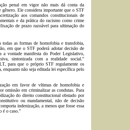
lação penal em vigor não mais dá conta da
de gênero. Ele considera importante que o STF
cretização aos comandos constitucionais de
damentais e da prática do racismo como crime
a fixação de prazo razoável para ultimação do
a todas as formas de homofobia e transfobia,
ição, em que o STF poderá adotar decisão de
ta a vontade manifesta do Poder Legislativo,
siva, sintonizada com a realidade social.”
LT, para que o próprio STF regulamente os
, enquanto não seja editada lei específica pelo
zação em favor de vítimas de homofobia e
por omissão em criminalizar as condutas. Para
ilização do direito constitucional obstado por
nstitutivo ou mandamental, não de decisão
comporta indenização, a menos que fosse essa
o é o caso.”