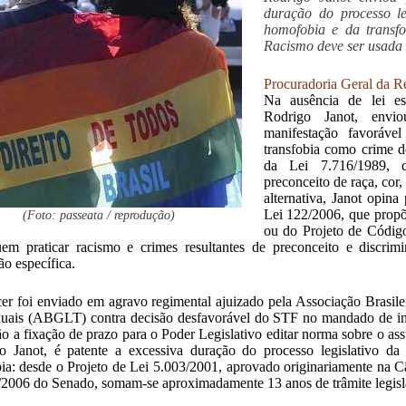
duração do processo le
homofobia e da transfob
Racismo deve ser usada
Procuradoria Geral da R
Na ausência de lei esp
Rodrigo Janot, envi
manifestação favoráve
transfobia como crime d
da Lei 7.716/1989, q
preconceito de raça, cor
alternativa, Janot opina
Lei 122/2006, que propõ
(Foto: passeata / reprodução)
ou do Projeto de Códig
em praticar racismo e crimes resultantes de preconceito e discrim
ão específica.
er foi enviado em agravo regimental ajuizado pela Associação Brasilei
uais (ABGLT) contra decisão desfavorável do STF no mandado de inj
ão a fixação de prazo para o Poder Legislativo editar norma sobre o as
 Janot, é patente a excessiva duração do processo legislativo da
bia: desde o Projeto de Lei 5.003/2001, aprovado originariamente na 
2006 do Senado, somam-se aproximadamente 13 anos de trâmite legisl