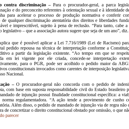
o contra discriminação –
Para o procurador-geral, a parca legis
inação e do preconceito referentes à orientação sexual e à identidade 
nha para acelerar o processo de produção normativa e conferir con
 de qualquer discriminação atentatória dos direitos e liberdades fun
çável e imprescritível, sujeito à pena de reclusão. “Para tanto, cabe 
o legislativo – que a associação autora sugere que seja de um ano”, diz.
xplica que é possível aplicar a Lei 7.716/1989 (Lei de Racismo) par
tal pedido repousa na técnica de interpretação conforme a Constitu
aditivo a partir da legislação existente. “Ao tempo em que se respei
da em lei vigente por ele criada, concede-se interpretação exten
ativamente, para o PGR, pode ser acolhido o pedido maior da ABG
tivos constitucionais invocados como carentes de interposição legislativa
so Nacional.
zação –
O procurador-geral não concorda com o pedido de indeni
bia, com base em suposta responsabilidade civil do Estado brasileiro 
mandado de injunção possui finalidade constitucional específica: a viab
de norma regulamentadora. “A ação tende a provimento de cunho co
tória. Além disso, o pedido de mandado de injunção via de regra não 
ra de concretizar o direito constitucional obstado por omissão, o que nã
 do parecer