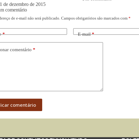
1 de dezembro de 2015
um comentário
dereço de e-mail não será publicado.
Campos obrigatórios são marcados com
*
e
*
E-mail
*
onar comentário
*
licar comentário