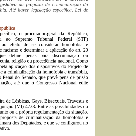
gislativo da proposta de criminalização da
ia. Até haver legislação específica, Lei de
epública
ecífica, o procurador-geral da República,
ou ao Supremo Tribunal Federal (STF)
l ao efeito de se considerar homofobia e
e racismo e determinar a aplicação do art. 20
ue define penas para discriminação ou
, etnia, religião ou procedência nacional. Como
 pela aplicação dos dispositivos do Projeto de
e a criminalização da homofobia e transfobia,
o Penal do Senado, que prevê pena de prisão
inação, até que o Congresso Nacional edite
ra de Lésbicas, Gays, Bissexuais, Travestis e
unção (MI) 4733. Entre as possibilidades do
sunto ou a própria regulamentação da situação.
 proposta de criminalização da homofobia e
Câmara dos Deputados, e que se configurou no
ativo.