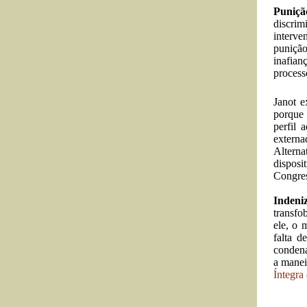
Puniçã
discrim
interve
punição
inafian
process
Janot e
porque 
perfil 
externa
Altern
disposi
Congres
Indeni
transfo
ele, o 
falta 
condena
a manei
Íntegra