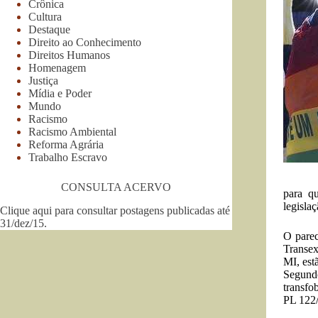
Crônica
Cultura
Destaque
Direito ao Conhecimento
Direitos Humanos
Homenagem
Justiça
Mídia e Poder
Mundo
Racismo
Racismo Ambiental
Reforma Agrária
Trabalho Escravo
CONSULTA ACERVO
para qu
legislaç
Clique aqui para consultar postagens publicadas até
31/dez/15
.
O parec
Transex
MI, est
Segundo
transfo
PL 122/