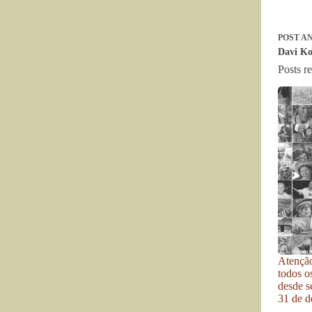
POST
AN
Davi Ko
Posts r
Atenção
todos o
desde se
31 de d