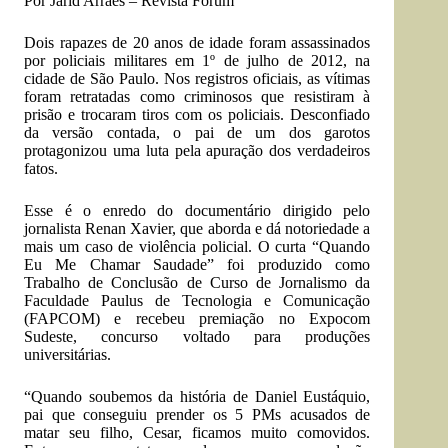
Por Jarid Arraes –
Revista Fórum
Dois rapazes de 20 anos de idade foram assassinados
por policiais militares em 1º de julho de 2012, na
cidade de São Paulo. Nos registros oficiais, as vítimas
foram retratadas como criminosos que resistiram à
prisão e trocaram tiros com os policiais. Desconfiado
da versão contada, o pai de um dos garotos
protagonizou uma luta pela apuração dos verdadeiros
fatos.
Esse é o enredo do documentário dirigido pelo
jornalista Renan Xavier, que aborda e dá notoriedade a
mais um caso de violência policial. O curta “Quando
Eu Me Chamar Saudade” foi produzido como
Trabalho de Conclusão de Curso de Jornalismo da
Faculdade Paulus de Tecnologia e Comunicação
(FAPCOM) e recebeu premiação no Expocom
Sudeste, concurso voltado para produções
universitárias.
“Quando soubemos da história de Daniel Eustáquio,
pai que conseguiu prender os 5 PMs acusados de
matar seu filho, Cesar, ficamos muito comovidos.