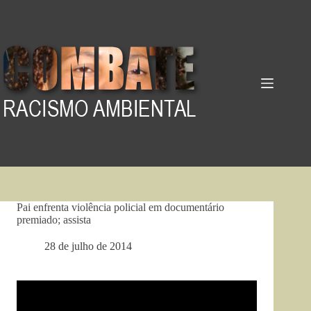
Pular
para
o
conteúdo
Pai enfrenta violência policial em documentário
premiado; assista
28 de julho de 2014