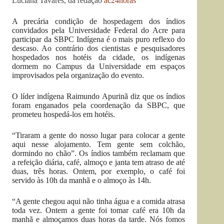
Luciana Tavares, da redação
ac24horas
A precária condição de hospedagem dos índios
convidados pela Universidade Federal do Acre para
participar da SBPC Indígena é o mais puro reflexo do
descaso. Ao contrário dos cientistas e pesquisadores
hospedados nos hotéis da cidade, os indígenas
dormem no Campus da Universidade em espaços
improvisados pela organização do evento.
O líder indígena Raimundo Apurinã diz que os índios
foram enganados pela coordenação da SBPC, que
prometeu hospedá-los em hotéis.
“Tiraram a gente do nosso lugar para colocar a gente
aqui nesse alojamento. Tem gente sem colchão,
dormindo no chão”. Os índios também reclamam que
a refeição diária, café, almoço e janta tem atraso de até
duas, três horas. Ontem, por exemplo, o café foi
servido às 10h da manhã e o almoço às 14h.
“A gente chegou aqui não tinha água e a comida atrasa
toda vez. Ontem a gente foi tomar café era 10h da
manhã e almoçamos duas horas da tarde. Nós fomos