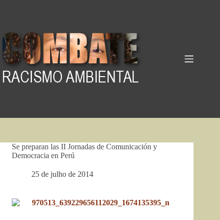
Pular
para
o
conteúdo
Se preparan las II Jornadas de Comunicación y
Democracia en Perú
25 de julho de 2014