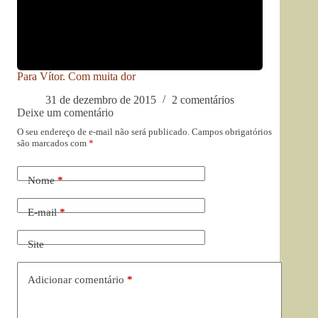
Para Vítor. Com muita dor
31 de dezembro de 2015
2 comentários
Deixe um comentário
O seu endereço de e-mail não será publicado.
Campos obrigatórios
são marcados com
*
Nome
*
E-mail
*
Site
Adicionar comentário
*