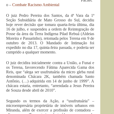
Pachec
o –
Combate Racismo Ambiental
O juiz Pedro Pereira dos Santos, da 4ª Vara da 1ª
Seção Subsidiária de Mato Grosso do Sul, decidiu
hoje rever decisão que tomara quarta-feria última, dia
16 de julho, e suspendeu a ordem de Reintegração de
Posse da área da Terra Indígena
Pilad Rebuá (Aldeias
Moreira e Passarinho), retomada pelos Terena em 9 de
outubro de 2013. O Mandado de Intimação foi
expedido no dia 17, quinta-feira passada, e poderia ser
cumprido a qualquer momento.
O juiz decidira inicialmente contra a União, a Funai e
os Terena, favorecendo Fátima Aparecida Gama dos
Reis, que “alega ser usufrutuária da micro gleba rural
denominada Chácara 2K, também chamada Santo
Antônio, (…) adquirida em 14 de junho de 1999”. A
chácara estaria, entretanto, “arrendada a Jesus Pereira
de Souza desde abril de 2010”.
Segundo os termos da Ação, a “usufrutuária” –
microempresária proprietária de imóveis urbanos em
Miranda, além de exercer a profissão de contadora –