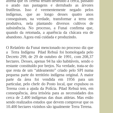
afirma que os Terena teriam destruído a cerca, passado
o arado nas pastagens e derrubado as árvores
frutíferas. Isso é veementemente negado pelos
indígenas, que ao longo desses quatro anos
conseguiram, na verdade, transformar a terra em
produtiva, nela plantando diversos cultivos de
subsistência. No processo, a Funai confirma que,
quando da retomada, a aparência da chácara era de
abandono. Agora está cuidada e produzindo.
O Relatório da Funai mencionado no processo diz que
a Terra Indígena
Pilad Rebuá foi homologada pelo
Decreto 299, de 29 de outubro de 1991, com 208,37
hectares. Desses, apenas 94 ha são habitáveis, sendo o
restante constituído por brejos. Na verdade, trata-se do
que resta de um “aldeamento” criado pelo SPI numa
pequena parte do território indígena original. A maior
parte da área foi vendida em 1956 para um
particular, pelo chefe do Posto local, que expulsou os
Terena com a ajuda da Polícia. Pilad Rebuá tem, em
consequência, área irrisória para as necessidades dos
cerca de 2.400 indígenas das duas aldeias. Mas estão
sendo realizados estudos que devem comprovar que os
10.400 hectares vizinhos são igualmente Terra Terena.