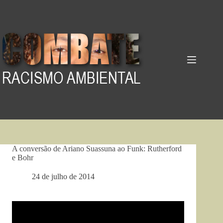
Pular
para
o
conteúdo
A conversão de Ariano Suassuna ao Funk: Rutherford
e Bohr
24 de julho de 2014