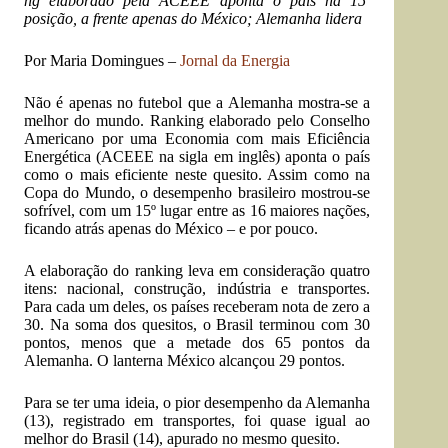
ng elaborado pela ACEEE aponta o país na 15ª
posição, a frente apenas do México; Alemanha lidera
Por Maria Domingues –
Jornal da Energia
Não é apenas no futebol que a Alemanha mostra-se a
melhor do mundo. Ranking elaborado pelo Conselho
Americano por uma Economia com mais Eficiência
Energética (ACEEE na sigla em inglês) aponta o país
como o mais eficiente neste quesito. Assim como na
Copa do Mundo, o desempenho brasileiro mostrou-se
sofrível, com um 15º lugar entre as 16 maiores nações,
ficando atrás apenas do México – e por pouco.
A elaboração do ranking leva em consideração quatro
itens: nacional, construção, indústria e transportes.
Para cada um deles, os países receberam nota de zero a
30. Na soma dos quesitos, o Brasil terminou com 30
pontos, menos que a metade dos 65 pontos da
Alemanha. O lanterna México alcançou 29 pontos.
Para se ter uma ideia, o pior desempenho da Alemanha
(13), registrado em transportes, foi quase igual ao
melhor do Brasil (14), apurado no mesmo quesito.