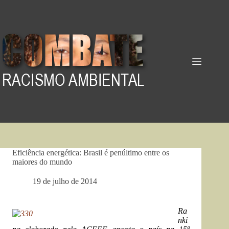
Pular
para
o
conteúdo
Eficiência energética: Brasil é penúltimo entre os
maiores do mundo
19 de julho de 2014
Ra
nki