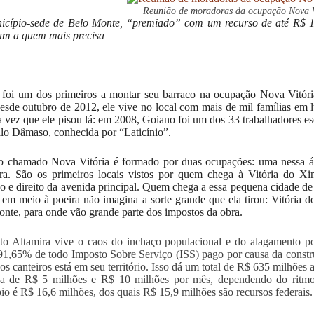
Reunião de moradoras da ocupação Nova V
cípio-sede de Belo Monte, “premiado” com um recurso de até R$ 10
am a quem mais precisa
foi um dos primeiros a montar seu barraco na ocupação Nova Vitória
esde outubro de 2012, ele vive no local com mais de mil famílias em lu
a vez que ele pisou lá: em 2008, Goiano foi um dos 33 trabalhadores es
lo Dâmaso, conhecida por “Laticínio”.
o chamado Nova Vitória é formado por duas ocupações: uma nessa áre
ura. São os primeiros locais vistos por quem chega à Vitória do X
o e direito da avenida principal. Quem chega a essa pequena cidade de 
 em meio à poeira não imagina a sorte grande que ela tirou: Vitória d
nte, para onde vão grande parte dos impostos da obra.
o Altamira vive o caos do inchaço populacional e do alagamento po
91,65% de todo Imposto Sobre Serviço (ISS) pago por causa da constr
dos canteiros está em seu território. Isso dá um total de R$ 635 milhõe
ca de R$ 5 milhões e R$ 10 milhões por mês, dependendo do ritmo 
io é R$ 16,6 milhões, dos quais R$ 15,9 milhões são recursos federais.