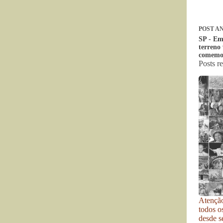
POST
AN
SP - Em
terreno 
comemo
Posts r
Atenção
todos o
desde se