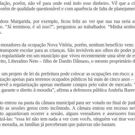
ação, porém, não vê para onde está indo esse dinheiro. Vê que a c
porém de qualidade questionável e com aparência de falta de planejamen
ora Margarida, por exemplo, ficou feliz ao ver que sua rua seria 
do. “Já terminou, é só isso?”, perguntou ao trabalhador. “Minha senh
.
 moradores da ocupação Nova Vitória, porém, nenhum benefício vem:
 transporte escolar para as crianças. São invisíveis aos olhos do poder 
m regularidade em um município que viveu recentemente uma série de es
eito, Liberalino Neto – filho de Danilo Dâmaso, o mesmo proprietário da
 um projeto de lei da prefeitura pode colocar as ocupações em risco: a l
ização apenas para terrenos ocupados públicos há mais de cinco anos 
prevê a regularização apenas mediante compra pelo valor de mercado. “I
 garante o direito à moradia”, afirma a defensora pública Andréia Barre
to entrou na pauta da câmara municipal para ser votado no final de j
ndo as sessões gerou certo incômodo. A câmara entrou em recesso ne
o aguardavam ocorrer a sessão, alguns vereadores e assessores fo
lizá-las: “essa lei não tem nada a ver com vocês, ninguém vai tirar voc
 à moradia, as famílias já perceberam que palavras não bastam.