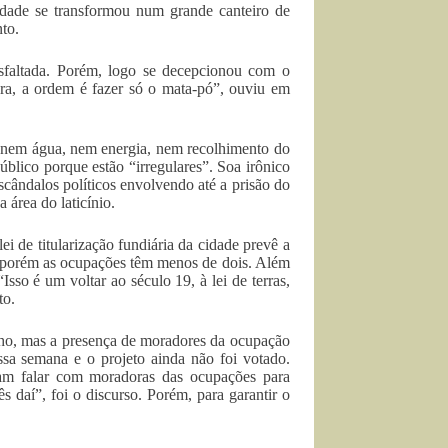
idade se transformou num grande canteiro de
to.
asfaltada. Porém, logo se decepcionou com o
ora, a ordem é fazer só o mata-pó”, ouviu em
 nem água, nem energia, nem recolhimento do
público porque estão “irregulares”. Soa irônico
cândalos políticos envolvendo até a prisão do
 área do laticínio.
ei de titularização fundiária da cidade prevê a
– porém as ocupações têm menos de dois. Além
sso é um voltar ao século 19, à lei de terras,
to.
unho, mas a presença de moradores da ocupação
ssa semana e o projeto ainda não foi votado.
ram falar com moradoras das ocupações para
ês daí”, foi o discurso. Porém, para garantir o