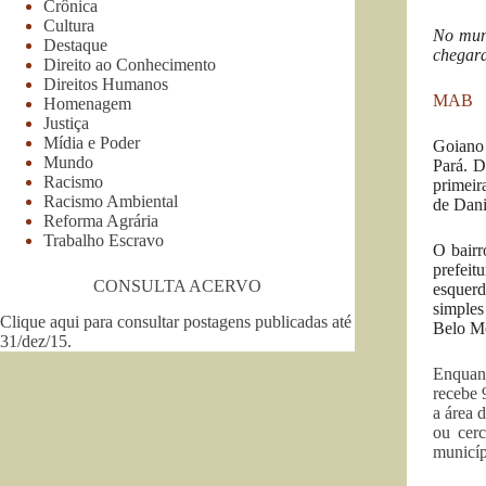
Crônica
Cultura
No muni
Destaque
chegar
Direito ao Conhecimento
Direitos Humanos
MAB
Homenagem
Justiça
Mídia e Poder
Goiano 
Mundo
Pará. D
Racismo
primeir
Racismo Ambiental
de Dani
Reforma Agrária
Trabalho Escravo
O bairr
prefeit
CONSULTA ACERVO
esquerd
simples
Clique aqui para consultar postagens publicadas até
Belo Mo
31/dez/15
.
Enquant
recebe 
a área 
ou cer
municíp