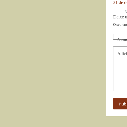
31 de d
3
Deixe 
O seu en
Nom
Adici
Pub