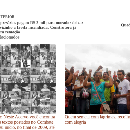
TERIOR
presários pagam R$ 2 mil para morador deixar
Queda
vizinho a favela incendiada; Construtora já
ra remoção
elacionados
: Neste Acervo você encontra
Quem semeia com lágrimas, recolh
s textos postados no Combate
com alegria
u início, no final de 2009, até