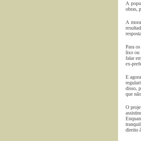
A popul
obras, 
A morad
resulta
resposta
Para os
lixo ou
falar e
ex-pref
E agora
regular
disso, 
que não
O proje
assisti
Enquant
tranqui
direito