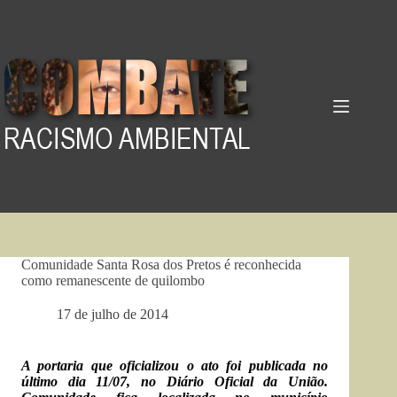
Pular
para
o
conteúdo
Comunidade Santa Rosa dos Pretos é reconhecida
como remanescente de quilombo
17 de julho de 2014
A portaria que oficializou o ato foi publicada no
último dia 11/07, no Diário Oficial da União.