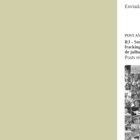
Enviada
POST
AN
RJ - Se
fracking
de julh
Posts r