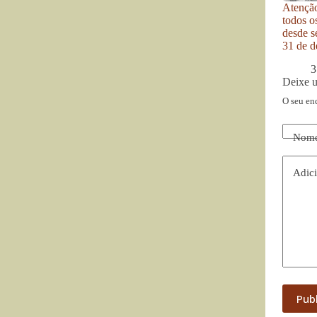
Atenção
todos o
desde se
31 de d
3
Deixe 
O seu en
Nom
Adici
Pub