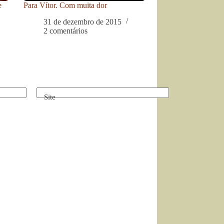
e
Para Vítor. Com muita dor
31 de dezembro de 2015
2 comentários
Site