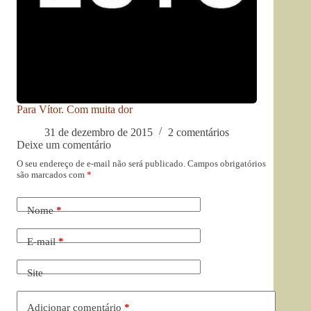
Para Vítor. Com muita dor
31 de dezembro de 2015
2 comentários
Deixe um comentário
O seu endereço de e-mail não será publicado.
Campos obrigatórios
são marcados com
*
Nome
*
E-mail
*
Site
Adicionar comentário
*