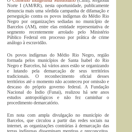
O
Conselho Indigenista Missionário
(Cimi), Regional
Norte I (AM/RR), nesta oportunidade, publicamente
denuncia mais uma sórdida campanha de difamação e
perseguição contra os povos indígenas do Médio Rio
Negro por organizações sediadas no município de
Barcelos (AM), entre elas entidade representativa de
segmento recentemente arrolado pelo Ministério
Público Federal em processo por prática de crime
análogo à escravidão.
Os povos indígenas do Médio Rio Negro, região
formada pelos municípios de Santa Isabel do Rio
Negro e Barcelos, há vários anos estão se organizando
e lutando pela demarcação de seus territórios
tradicionais. O reconhecimento oficial desses
territórios até o momento não aconteceu por omissão e
descaso do próprio governo federal. A Fundação
Nacional do Índio (Funai), realizou há sete anos
estudos antropológicos e não fez caminhar o
procedimento demarcatório.
Em nota com ampla divulgação no município de
Barcelos, que circulou a partir das redes sociais na
internet, as organizações contrárias à demarcação das
terras indígenas disseminam mentiras e preconceitos,