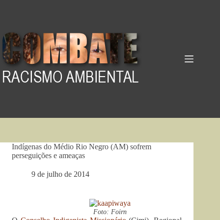
Pular
para
o
conteúdo
Indígenas do Médio Rio Negro (AM) sofrem
perseguições e ameaças
9 de julho de 2014
Foto: Foirn