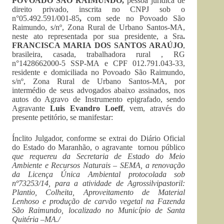
POVOADO S
Ã
O RAIMUNDO,
pessoa jurídica de
direito privado, inscrita no CNPJ sob o
n°05.492.591/001-85
,
com sede no Povoado São
Raimundo, s/nº, Zona Rural de Urbano Santos-MA,
neste ato representada por sua presidente, a Sra
.
FRANCISCA MARIA DOS SANTOS ARA
Ú
JO
,
brasileira, casada, trabalhadora rural , RG
n°1428662000-5 SSP-MA e CPF 012.791.043-33,
residente e domiciliada no Povoado São Raimundo,
s/nº, Zona Rural de Urbano Santos-MA, por
intermédio de seus advogados abaixo assinados, nos
autos do Agravo de Instrumento epigrafado, sendo
Agravante
Luis Evandro Loeff
, vem, através do
presente petitório, se manifestar:
Ínclito Julgador, conforme se extrai do Diário Oficial
do Estado do Maranhão, o agravante tornou público
que requereu da Secretaria de Estado do Meio
Ambiente e Recursos Naturais – SEMA, a renova
çã
o
da Licen
ç
a
Ú
nica Ambiental protocolada sob
n
º
73253/14, para a atividade de Agrossilvipastoril:
Plantio, Colheita, Aproveitamento de Material
Lenhoso e produ
çã
o de carv
ã
o vegetal na Fazenda
S
ã
o Raimundo, localizado no Munic
í
pio de Santa
Quit
é
ria
–
MA./