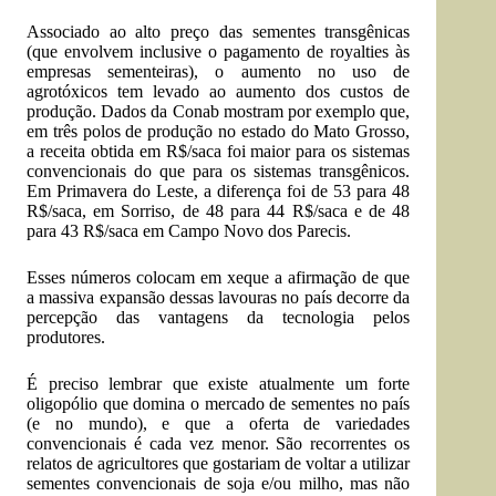
Associado ao alto preço das sementes transgênicas
(que envolvem inclusive o pagamento de royalties às
empresas sementeiras), o aumento no uso de
agrotóxicos tem levado ao aumento dos custos de
produção. Dados da Conab mostram por exemplo que,
em três polos de produção no estado do Mato Grosso,
a receita obtida em R$/saca foi maior para os sistemas
convencionais do que para os sistemas transgênicos.
Em Primavera do Leste, a diferença foi de 53 para 48
R$/saca, em Sorriso, de 48 para 44 R$/saca e de 48
para 43 R$/saca em Campo Novo dos Parecis.
Esses números colocam em xeque a afirmação de que
a massiva expansão dessas lavouras no país decorre da
percepção das vantagens da tecnologia pelos
produtores.
É preciso lembrar que existe atualmente um forte
oligopólio que domina o mercado de sementes no país
(e no mundo), e que a oferta de variedades
convencionais é cada vez menor. São recorrentes os
relatos de agricultores que gostariam de voltar a utilizar
sementes convencionais de soja e/ou milho, mas não