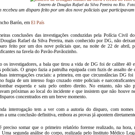
Enterro de Douglas Rafael da Silva Pereira no Rio. Fo
 recebeu um disparo feito por um dos nove policiais que participava
ancho Barón, em
El País
eiras conclusões das investigações conduzidas pela Polícia Civil d
 Douglas Rafael da Silva Pereira, mais conhecido por DG
, não deixa
aro feito por um dos nove policiais que, na noite de 22 de abril, 
aficantes na favela do Pavão-Pavãozinho.
 os investigadores, a bala que tirou a vida de DG foi de calibre 40 e
s policiais. O grupo fazia a patrulha equipada com fuzis de assalto de
duas interrogações cruciais: a primeira, em que circunstâncias DG fo
ino fugia de um
intenso fogo cruzado entre policiais e narcotraficante
 lombar esquerda e saiu pelo ombro direito. No entanto, não são 
avam próximas ao local do incidente e que insistem que não houve 
disparos concentrados em um breve momento.
nda interrogação tem a ver com a autoria do disparo, com nomes 
m a uma conclusão definitiva, embora as provas já apontem diretamente 
é preciso somar que o primeiro relatório forense realizado, na hora
. Uma segunda análise do corpo, realizada pelo Instituto Médico Le