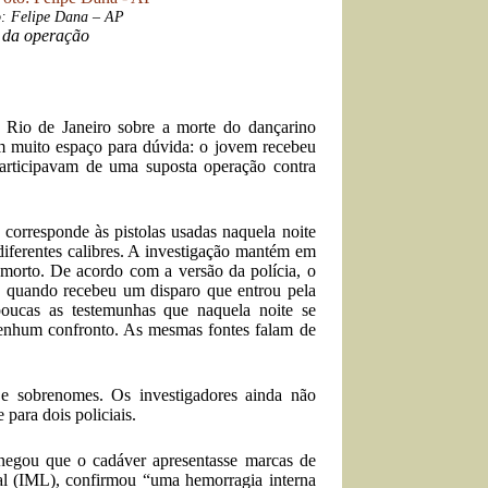
to: Felipe Dana – AP
m da operação
o Rio de Janeiro sobre
a morte do dançarino
m muito espaço para dúvida: o jovem recebeu
participavam de uma suposta operação contra
 corresponde às pistolas usadas naquela noite
 diferentes calibres. A investigação mantém em
i morto. De acordo com a versão da polícia, o
s
quando recebeu um disparo que entrou pela
poucas as testemunhas que naquela noite se
nenhum confronto. As mesmas fontes falam de
e sobrenomes. Os investigadores ainda não
para dois policiais.
, negou que o cadáver apresentasse marcas de
gal (IML), confirmou “uma hemorragia interna