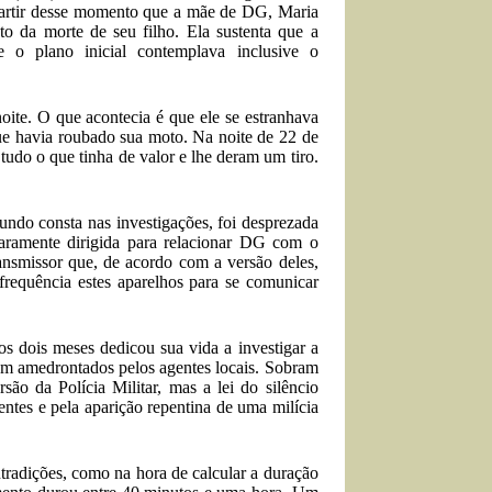
 partir desse momento que a mãe de DG, Maria
o da morte de seu filho. Ela sustenta que a
o plano inicial contemplava inclusive o
oite. O que acontecia é que ele se estranhava
ue havia roubado sua moto. Na noite de 22 de
tudo o que tinha de valor e lhe deram um tiro.
egundo consta nas investigações, foi desprezada
laramente dirigida para relacionar DG
com o
nsmissor que, de acordo com a versão deles,
frequência estes aparelhos para se comunicar
os dois meses dedicou sua vida a investigar a
m amedrontados pelos agentes locais
. Sobram
são da Polícia Militar, mas a lei do silêncio
ntes e pela aparição repentina de uma milícia
ntradições, como na hora de calcular a duração