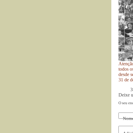
Atenção
todos o
desde se
31 de d
3
Deixe 
O seu en
Nom