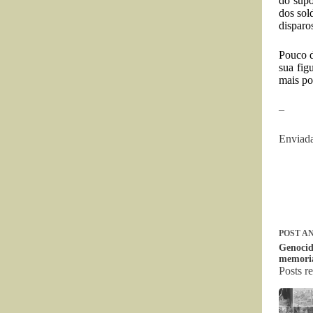
do supo
dos sol
disparo
Pouco d
sua fig
mais po
–
Enviada
POST
AN
Genocid
memori
Posts r