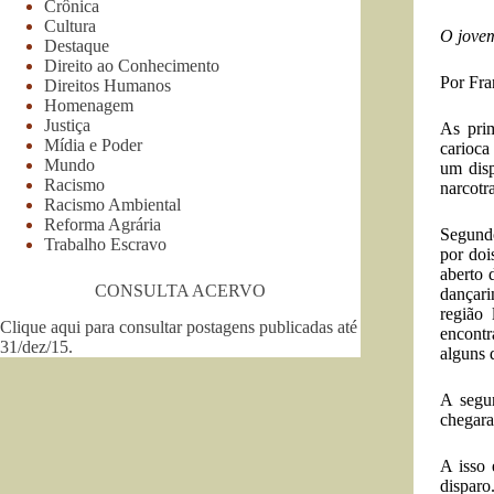
Crônica
Cultura
O jovem
Destaque
Direito ao Conhecimento
Por Fr
Direitos Humanos
Homenagem
Justiça
As prim
Mídia e Poder
carioca
Mundo
um disp
Racismo
narcotr
Racismo Ambiental
Reforma Agrária
Segundo
Trabalho Escravo
por doi
aberto 
CONSULTA ACERVO
dançar
região
Clique aqui para consultar postagens publicadas até
encontr
31/dez/15
.
alguns 
A segu
chegara
A isso 
disparo