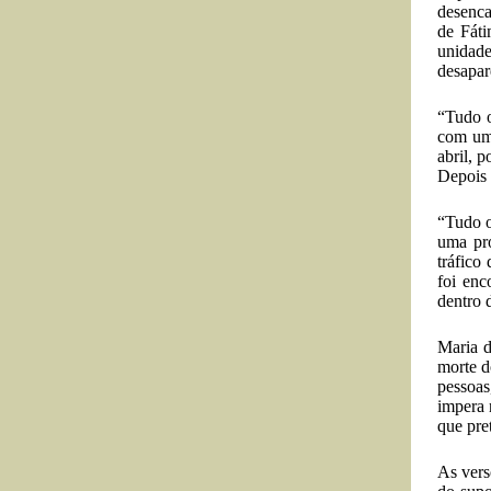
desenca
de Fáti
unidad
desapar
“Tudo o
com um 
abril, 
Depois 
“Tudo o
uma pro
tráfico
foi enc
dentro 
Maria d
morte d
pessoas
impera 
que pre
As vers