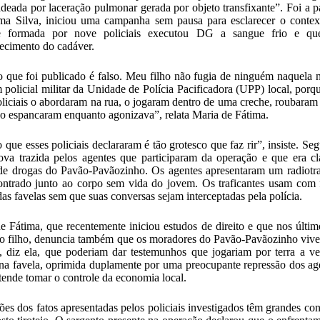
deada por laceração pulmonar gerada por objeto transfixante”. Foi a
ma Silva, iniciou uma campanha sem pausa para esclarecer o context
e formada por nove
policiais executou DG a sangue frio
e que 
ecimento do cadáver.
 que foi publicado é falso. Meu filho não fugia de ninguém naquela n
policial militar da
Unidade de Polícia Pacificadora (UPP)
local, porq
policiais o abordaram na rua, o jogaram dentro de uma creche, roubaram 
o espancaram enquanto agonizava”, relata Maria de Fátima.
 que esses policiais declararam é tão grotesco que faz rir”, insiste. S
va trazida pelos agentes que participaram da operação e que era c
 de drogas
do Pavão-Pavãozinho. Os agentes apresentaram um radiotra
ontrado junto ao corpo sem vida do jovem. Os traficantes usam com 
das favelas sem que suas conversas sejam interceptadas pela polícia.
e Fátima, que recentemente iniciou estudos de direito e que nos últim
o filho, denuncia também que os moradores do Pavão-Pavãozinho
vive
, diz ela, que poderiam dar testemunhos que jogariam por terra a ver
na favela, oprimida duplamente por uma preocupante repressão dos age
tende tomar o controle da economia local.
ões dos fatos apresentadas pelos policiais investigados têm grandes co