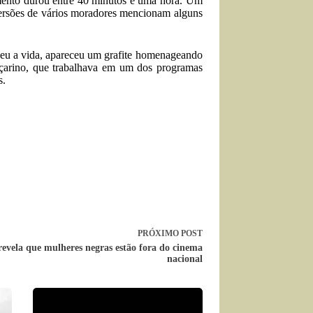
amento durou entre 40 minutos e uma hora. Um
Versões de vários moradores mencionam alguns
eu a vida, apareceu um grafite homenageando
çarino, que trabalhava em um dos programas
s.
PRÓXIMO
POST
revela que mulheres negras estão fora do cinema
nacional