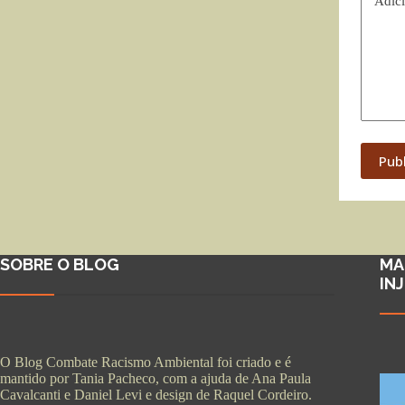
Adici
Pub
SOBRE O BLOG
MA
IN
O Blog Combate Racismo Ambiental foi criado e é
mantido por Tania Pacheco, com a ajuda de Ana Paula
Cavalcanti e Daniel Levi e design de Raquel Cordeiro.