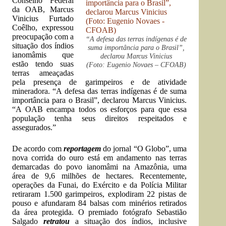
Conselho Federal
da OAB, Marcus
Vinicius Furtado
Coêlho, expressou
preocupação com a
“A defesa das terras indígenas é de
situação dos índios
suma importância para o Brasil”,
ianomâmis que
declarou Marcus Vinicius
estão tendo suas
(Foto: Eugenio Novaes – CFOAB)
terras ameaçadas
pela presença de garimpeiros e de atividade
mineradora. “A defesa das terras indígenas é de suma
importância para o Brasil”, declarou Marcus Vinicius.
“A OAB encampa todos os esforços para que essa
população tenha seus direitos respeitados e
assegurados.”
De acordo com
reportagem
do jornal “O Globo”, uma
nova corrida do ouro está em andamento nas terras
demarcadas do povo ianomâmi na Amazônia, uma
área de 9,6 milhões de hectares. Recentemente,
operações da Funai, do Exército e da Polícia Militar
retiraram 1.500 garimpeiros, explodiram 22 pistas de
pouso e afundaram 84 balsas com minérios retirados
da área protegida. O premiado fotógrafo Sebastião
Salgado
retratou
a situação dos índios, inclusive