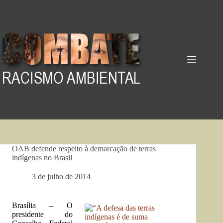
Pular
para
o
conteúdo
OAB defende respeito à demarcação de terras
indígenas no Brasil
3 de julho de 2014
Brasília – O
presidente do