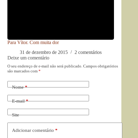
Para Vítor. Com muita dor
31 de dezembro de 2015
2 comentários
Deixe um comentário
O seu endereço de e-mail não será publicado.
Campos obrigatórios
são marcados com
*
Nome
*
E-mail
*
Site
Adicionar comentário
*