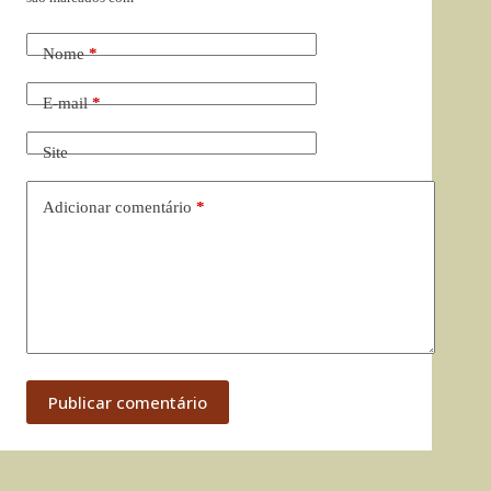
Nome
*
E-mail
*
Site
Adicionar comentário
*
Publicar comentário