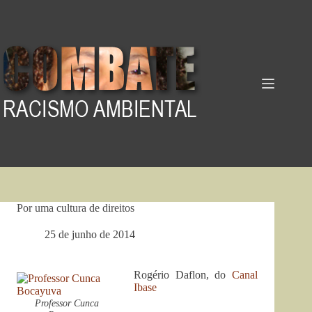
Pular
para
o
conteúdo
Por uma cultura de direitos
25 de junho de 2014
Rogério Daflon, do
Canal
Ibase
Professor Cunca