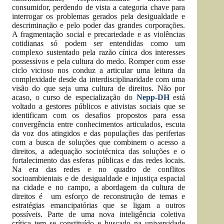
consumidor, perdendo de vista a categoria chave para
interrogar os problemas gerados pela desigualdade e
descriminação e pelo poder das grandes corporações.
A fragmentação social e precariedade e as violências
cotidianas só podem ser entendidas como um
complexo sustentado pela razão cínica dos interesses
possessivos e pela cultura do medo. Romper com esse
ciclo vicioso nos conduz a articular uma leitura da
complexidade desde da interdisciplinaridade com uma
visão do que seja uma cultura de direitos. Não por
acaso, o curso de especialização do
Nepp-DH
está
voltado a gestores públicos e ativistas sociais que se
identificam com os desafios propostos para essa
convergência entre conhecimentos articulados, escuta
da voz dos atingidos e das populações das periferias
com a busca de soluções que combinem o acesso a
direitos, a adequação sociotécnica das soluções e o
fortalecimento das esferas públicas e das redes locais.
Na era das redes e no quadro de conflitos
socioambientais e de desigualdade e injustiça espacial
na cidade e no campo, a abordagem da cultura de
direitos é um esforço de reconstrução de temas e
estratégias emancipatórias que se ligam a outros
possíveis. Parte de uma nova inteligência coletiva
crítica tem se constituído e buscado na universidade