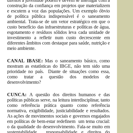
direitos à juventude podem e devem se interligar com a
construção da confiança em projetos que materializem
e escutem a voz das populações. Um exemplo óbvio
de política pública indispensável é o saneamento
ambiental. Trata-se de um vetor estratégico em que o
custo benefício das infraestruturas e políticas de água,
esgotamento e resíduos sólidos leva cada unidade de
investimento a refletir num custo decrescente em
diferentes âmbitos com destaque para saúde, nutrição e
meio ambiente.
CANAL IBASE:
Mas o saneamento básico, como
mostram as estatísticas do IBGE, não tem sido uma
prioridade no país. Diante de situações como essa,
como tratar a questão dos modelos de
desenvolvimento?
CUNCA:
A questão dos direitos humanos e das
políticas públicas serve, na leitura interdisciplinar, tanto
como referência prática quanto como referência
normativa, exigibilidade, justiciabilidade e resultados.
As ações de movimentos sociais e governos engajados
em políticas de bem-estar redefinem um tema crucial:
o da qualidade do desenvolvimento. Fala-se muito em
sustentabilidade, responsabilidade e direitos do