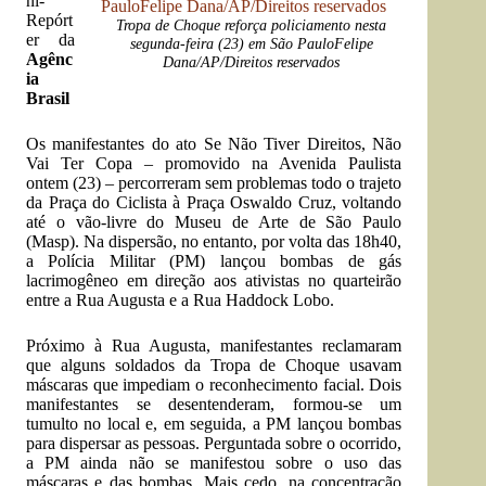
ni-
Repórt
Tropa de Choque reforça policiamento nesta
er da
segunda-feira (23) em São PauloFelipe
Agênc
Dana/AP/Direitos reservados
ia
Brasil
Os manifestantes do ato Se Não Tiver Direitos, Não
Vai Ter Copa – promovido na Avenida Paulista
ontem (23) – percorreram sem problemas todo o trajeto
da Praça do Ciclista à Praça Oswaldo Cruz, voltando
até o vão-livre do Museu de Arte de São Paulo
(Masp). Na dispersão, no entanto, por volta das 18h40,
a Polícia Militar (PM) lançou bombas de gás
lacrimogêneo em direção aos ativistas no quarteirão
entre a Rua Augusta e a Rua Haddock Lobo.
Próximo à Rua Augusta, manifestantes reclamaram
que alguns soldados da Tropa de Choque usavam
máscaras que impediam o reconhecimento facial. Dois
manifestantes se desentenderam, formou-se um
tumulto no local e, em seguida, a PM lançou bombas
para dispersar as pessoas. Perguntada sobre o ocorrido,
a PM ainda não se manifestou sobre o uso das
máscaras e das bombas. Mais cedo, na concentração