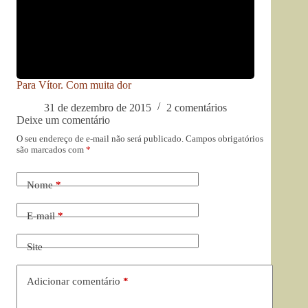
Para Vítor. Com muita dor
31 de dezembro de 2015
2 comentários
Deixe um comentário
O seu endereço de e-mail não será publicado.
Campos obrigatórios
são marcados com
*
Nome
*
E-mail
*
Site
Adicionar comentário
*