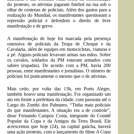
do protesto, os ativistas jogaram futebol na rua sob o
olhar de centenas de policiais. Além dos gastos para a
realização do Mundial, os manifestantes questionam a
repressão policial e defendem o direito de livre
manifestação e de greve.
A manifestação de hoje foi marcada pela presença
ostensiva de policiais da Tropa de Choque e da
Cavalaria, além de equipes em motocicletas, viaturas e
a pé. Alguns policiais levavam armas nas mãos. Sobre
os cavalos, soldados da PM estavam armados com
sabres (espadas). De acordo com a PM, havia 200
pessoas, entre manifestantes e jornalistas. O número de
policiais foi praticamente o mesmo que o de ativistas.
Mais cedo, por volta das 13h, em Porto Alegre,
também houve uma manifestação. Foi organizado um
ato em frente a prefeitura da cidade, com passeata até o
Largo do Zumbi dos Palmares. “Tinha mais policiais
do que manifestantes. A situação era a de controle”,
disse Fernando Campos Costa, integrante do Comitê
Popular da Copa e da Amigos da Terra Brasil. Ele
acrescentou que hoje (24), na capital gaúcha, haverá
uma ação protesto, com o lançamento do filme
A Copa