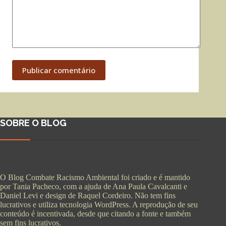
Publicar comentário
SOBRE O BLOG
O Blog Combate Racismo Ambiental foi criado e é mantido
por Tania Pacheco, com a ajuda de Ana Paula Cavalcanti e
Daniel Levi e design de Raquel Cordeiro. Não tem fins
lucrativos e utiliza tecnologia WordPress. A reprodução de seu
conteúdo é incentivada, desde que citando a fonte e também
sem fins lucrativos.