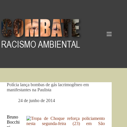
Pular
para
o
conteúdo
Polícia lança bombas de gás lacrimogêneo em
manifestantes na Paulista
24 de junho de 2014
Bruno
Bocchi