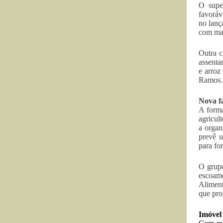
O supe
favoráv
no lanç
com mai
Outra c
assenta
e arroz
Ramos.
Nova f
A forma
agricul
a organ
prevê 
para fo
O grupo
escoame
Aliment
que pro
Imóvel