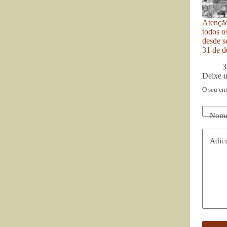
Atenção
todos o
desde se
31 de d
3
Deixe 
O seu en
Nom
Adici