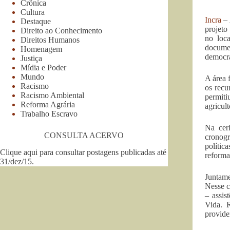
Crônica
Cultura
Incra
– 
Destaque
projeto
Direito ao Conhecimento
no loca
Direitos Humanos
documen
Homenagem
democra
Justiça
Mídia e Poder
Mundo
A área 
Racismo
os recu
Racismo Ambiental
permiti
Reforma Agrária
agricul
Trabalho Escravo
Na ceri
CONSULTA ACERVO
cronog
polític
Clique aqui para consultar postagens publicadas até
reforma
31/dez/15
.
Juntame
Nesse c
– assis
Vida. R
provide