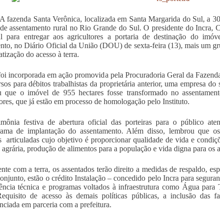
A fazenda Santa Verônica, localizada em Santa Margarida do Sul, a 30
 de assentamento rural no Rio Grande do Sul. O presidente do Incra, C
l para entregar aos agricultores a portaria de destinação do imó
to, no Diário Oficial da União (DOU) de
sexta
-feira (13), mais um g
tização do acesso à terra.
foi incorporada em ação promovida pela Procuradoria Geral da Fazend
rsos para débitos trabalhistas da proprietária anterior, uma empresa do
u que o imóvel de 955 hectares fosse transformado no assentament
tores, que já estão em processo de homologação pelo Instituto.
mônia festiva de abertura oficial das porteiras para o público at
rama de implantação do assentamento. Além disso, lembrou que os
as articuladas cujo objetivo é proporcionar qualidade de vida e condiç
 agrária, produção de alimentos para a população e vida digna para os 
nte com a terra, os assentados
ter
ão direito a medidas de respaldo, es
onjunto, estão o crédito Instalação – concedido pelo Incra para seguran
tência técnica e programas voltados à infraestrutura como Água pa
equisito de acesso às demais políticas públicas, a inclusão das 
nciada em parceria com a prefeitura.