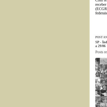
Com rel
recebe
(ECGR),
federais
POST
AN
SP - Ín
a 29/06
Posts r