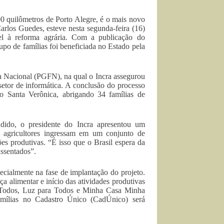
0 quilômetros de Porto Alegre, é o mais novo
arlos Guedes, esteve nesta segunda-feira (16)
vel à reforma agrária. Com a publicação do
rupo de famílias foi beneficiada no Estado pela
a Nacional (PGFN), na qual o Incra assegurou
 setor de informática. A conclusão do processo
o Santa Verônica, abrigando 34 famílias de
endido, o presidente do Incra apresentou um
 agricultores ingressam em um conjunto de
ões produtivas. “É isso que o Brasil espera da
assentados”.
pecialmente na fase de implantação do projeto.
ça alimentar e início das atividades produtivas
ra Todos, Luz para Todos e Minha Casa Minha
famílias no Cadastro Único (CadÚnico) será