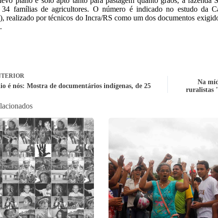
evo plano e solo apto tanto para pastagem quanto grãos, a fazenda 
r 34 famílias de agricultores. O número é indicado no estudo da
 realizado por técnicos do Incra/RS como um dos documentos exigido
.
TERIOR
Na mídi
dio é nós: Mostra de documentários indígenas, de 25
ruralistas
elacionados