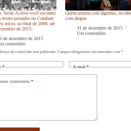
: Neste Acervo você encontra
Quem semeia com lágrimas, recolh
s textos postados no Combate
com alegria
u início, no final de 2009, até
31 de dezembro de 2015
ezembro de 2015.
Um comentário
1 de dezembro de 2015
um comentário
dereço de e-mail não será publicado.
Campos obrigatórios são marcados com
*
e
*
E-mail
*
onar comentário
*