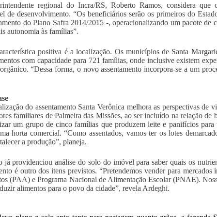
rintendente regional do Incra/RS, Roberto Ramos, considera que 
el de desenvolvimento. “Os beneficiários serão os primeiros do Estad
amento do Plano Safra 2014/2015 -, operacionalizando um pacote de cr
s autonomia às famílias”.
aracterística positiva é a localização. Os municípios de Santa Marga
mentos com capacidade para 721 famílias, onde inclusive existem experi
 orgânico. “Dessa forma, o novo assentamento incorpora-se a um proce
ase
lização do assentamento Santa Verônica melhora as perspectivas de vi
tores familiares de Palmeira das Missões, ao ser incluído na relação de b
izar um grupo de cinco famílias que produzem leite e panifícios para
uma horta comercial. “Como assentados, vamos
ter
os lotes demarcado
rtalecer a produção”, planeja.
 já providenciou análise do solo do imóvel para saber quais os nutrien
nto é outro dos itens previstos. “Pretendemos vender para mercados 
os (PAA) e Programa Nacional de Alimentação Escolar (PNAE). Nosso
duzir alimentos para o povo da cidade”, revela Ardeghi.