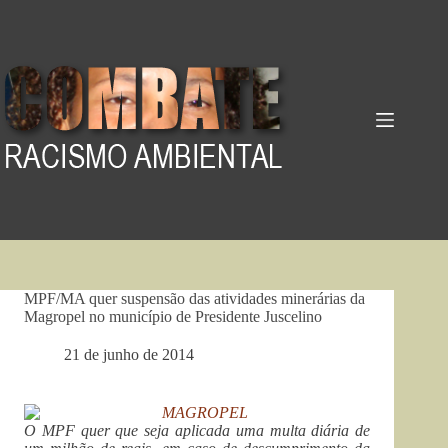
Pular
para
o
conteúdo
MPF/MA quer suspensão das atividades minerárias da
Magropel no município de Presidente Juscelino
21 de junho de 2014
O MPF quer que seja aplicada uma multa diária de