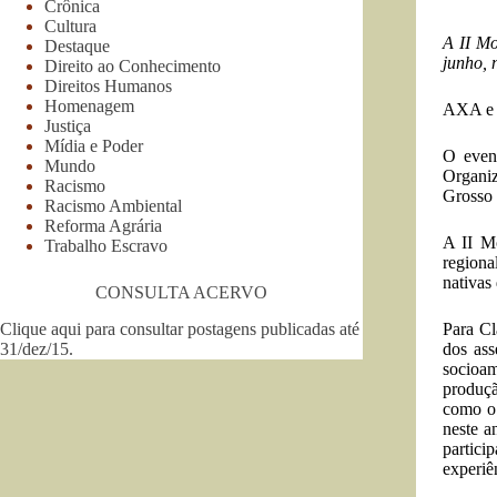
Crônica
Cultura
A II Mo
Destaque
junho, 
Direito ao Conhecimento
Direitos Humanos
Homenagem
AXA e 
Justiça
Mídia e Poder
O even
Mundo
Organi
Racismo
Grosso 
Racismo Ambiental
Reforma Agrária
A II Mo
Trabalho Escravo
regiona
nativas
CONSULTA ACERVO
Clique aqui para consultar postagens publicadas até
Para Cl
31/dez/15
.
dos ass
socioam
produçã
como o 
neste a
partic
experiê