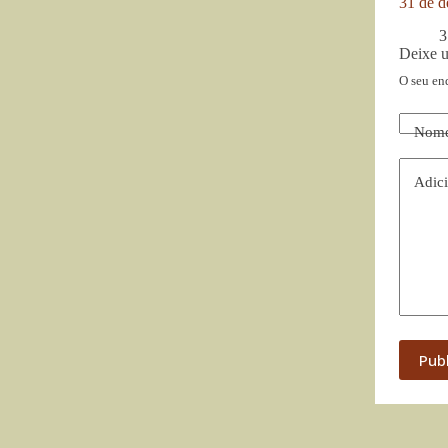
31 de d
3
Deixe 
O seu en
Nom
Adici
Pub