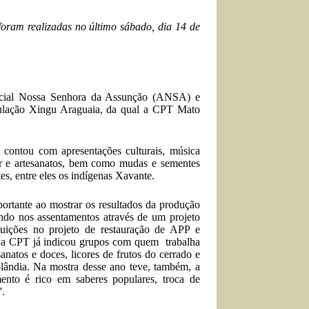
foram realizadas no último sábado, dia 14 de
ocial Nossa Senhora da Assunção (ANSA) e
ulação Xingu Araguaia, da qual a CPT Mato
 contou com apresentações culturais, música
iar e artesanatos, bem como mudas e sementes
es, entre eles os indígenas Xavante.
ortante ao mostrar os resultados da produção
ando nos assentamentos através de um projeto
ituições no projeto de restauração de APP e
o, a CPT já indicou grupos com quem trabalha
atos e doces, licores de frutos do cerrado e
ândia. Na mostra desse ano teve, também, a
to é rico em saberes populares, troca de
”.