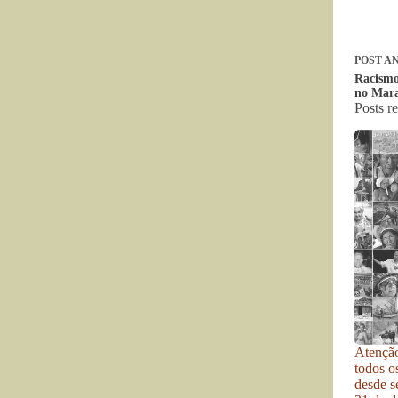
POST
AN
Racismo
no Mar
Posts r
Atenção
todos o
desde se