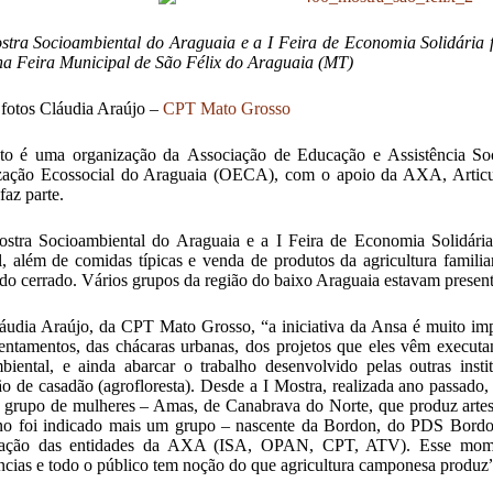
stra Socioambiental do Araguaia e a I Feira de Economia Solidária 
na Feira Municipal de São Félix do Araguaia (MT)
fotos Cláudia Araújo –
CPT Mato Grosso
to é uma organização da Associação de Educação e Assistência S
zação Ecossocial do Araguaia (OECA), com o apoio da AXA, Artic
faz parte.
stra Socioambiental do Araguaia e a I Feira de Economia Solidária
l, além de comidas típicas e venda de produtos da agricultura famil
 do cerrado. Vários grupos da região do baixo Araguaia estavam present
áudia Araújo, da CPT Mato Grosso, “a iniciativa da Ansa é muito imp
entamentos, das chácaras urbanas, dos projetos que eles vêm execut
biental, e ainda abarcar o trabalho desenvolvido pelas outras inst
o de casadão (agrofloresta). Desde a I Mostra, realizada ano passad
grupo de mulheres – Amas, de Canabrava do Norte, que produz artesan
no foi indicado mais um grupo – nascente da Bordon, do PDS Bordol
ipação das entidades da AXA (ISA, OPAN, CPT, ATV). Esse momen
ncias e todo o público tem noção do que agricultura camponesa produz