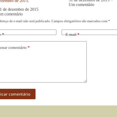
ezembro de 2015.
Um comentário
1 de dezembro de 2015
um comentário
dereço de e-mail não será publicado.
Campos obrigatórios são marcados com
*
e
*
E-mail
*
onar comentário
*
licar comentário