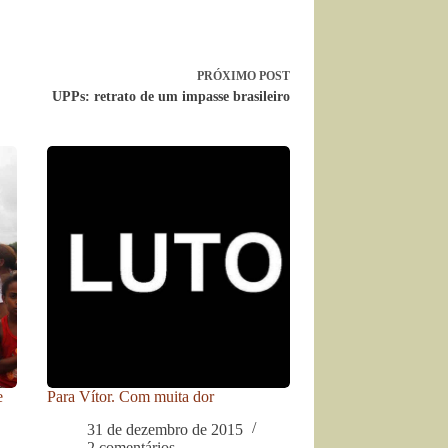
PRÓXIMO
POST
UPPs: retrato de um impasse brasileiro
e
Para Vítor. Com muita dor
31 de dezembro de 2015
2 comentários