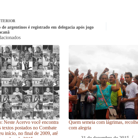
TERIOR
 de argentinos é registrado em delegacia após jogo
acanã
elacionados
: Neste Acervo você encontra
Quem semeia com lágrimas, recolh
s textos postados no Combate
com alegria
u início, no final de 2009, até
31 de dezembro de 2015