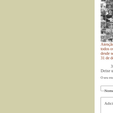
Atenção
todos o
desde se
31 de d
3
Deixe 
O seu en
Nom
Adici