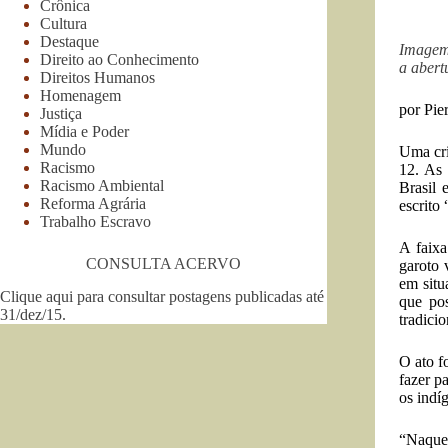
Crônica
Cultura
Destaque
Imagem 
Direito ao Conhecimento
a abert
Direitos Humanos
Homenagem
por Pie
Justiça
Mídia e Poder
Mundo
Uma cri
Racismo
12. As 
Racismo Ambiental
Brasil 
Reforma Agrária
escrito
Trabalho Escravo
A faixa
CONSULTA ACERVO
garoto 
em situ
Clique aqui para consultar postagens publicadas até
que po
31/dez/15
.
tradicio
O ato f
fazer p
os indí
“Naquel