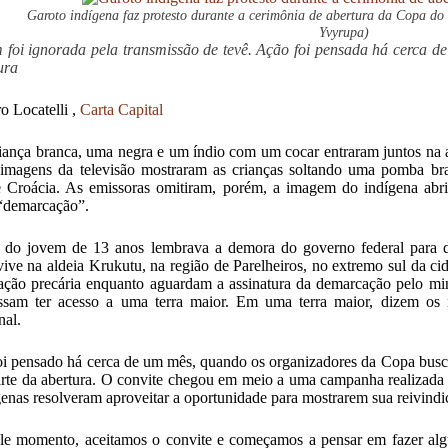
Garoto indígena faz protesto durante a cerimônia de abertura da Copa d
Yvyrupa)
foi ignorada pela transmissão de tevê. Ação foi pensada há cerca 
ura
ro Locatelli ,
Carta Capital
ança branca, uma negra e um índio com um cocar entraram juntos na 
imagens da televisão mostraram as crianças soltando uma pomba bran
e Croácia. As emissoras omitiram, porém, a imagem do indígena abr
 “demarcação”.
 do jovem de 13 anos lembrava a demora do governo federal para de
vive na aldeia Krukutu, na região de Parelheiros, no extremo sul da c
ação precária enquanto aguardam a assinatura da demarcação pelo min
ssam ter acesso a uma terra maior. Em uma terra maior, dizem os 
nal.
oi pensado há cerca de um mês, quando os organizadores da Copa busca
arte da abertura. O convite chegou em meio a uma campanha realizada 
genas resolveram aproveitar a oportunidade para mostrarem sua reivindi
e momento, aceitamos o convite e começamos a pensar em fazer alg