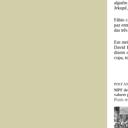
alguém 
Jekupé,
Fábio c
paz ent
das trê
Em meio
David K
dizem q
copa, t
POST
AN
MPF den
valores 
Posts r