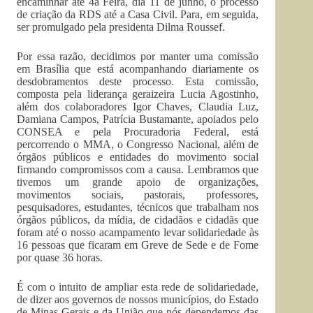
encaminhar até 4a Feira, dia 11 de junho, o processo
de criação da RDS até a Casa Civil. Para, em seguida,
ser promulgado pela presidenta Dilma Roussef.
Por essa razão, decidimos por manter uma comissão
em Brasília que está acompanhando diariamente os
desdobramentos deste processo. Esta comissão,
composta pela liderança geraizeira Lucia Agostinho,
além dos colaboradores Igor Chaves, Claudia Luz,
Damiana Campos, Patrícia Bustamante, apoiados pelo
CONSEA e pela Procuradoria Federal, está
percorrendo o MMA, o Congresso Nacional, além de
órgãos públicos e entidades do movimento social
firmando compromissos com a causa. Lembramos que
tivemos um grande apoio de organizações,
movimentos sociais, pastorais, professores,
pesquisadores, estudantes, técnicos que trabalham nos
órgãos públicos, da mídia, de cidadãos e cidadãs que
foram até o nosso acampamento levar solidariedade às
16 pessoas que ficaram em Greve de Sede e de Fome
por quase 36 horas.
É com o intuito de ampliar esta rede de solidariedade,
de dizer aos governos de nossos municípios, do Estado
de Minas Gerais e da União que nós dependemos das