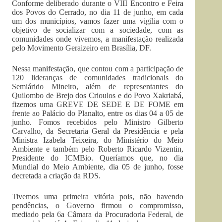
Conforme deliberado durante o VIII Encontro e Feira
dos Povos do Cerrado, no dia 11 de junho, em cada
um dos municípios, vamos fazer uma vigília com o
objetivo de socializar com a sociedade, com as
comunidades onde vivemos, a manifestação realizada
pelo Movimento Geraizeiro em Brasília, DF.
Nessa manifestação, que contou com a participação de
120 lideranças de comunidades tradicionais do
Semiárido Mineiro, além de representantes do
Quilombo de Brejo dos Crioulos e do Povo Xakriabá,
fizemos uma GREVE DE SEDE E DE FOME em
frente ao Palácio do Planalto, entre os dias 04 a 05 de
junho. Fomos recebidos pelo Ministro Gilberto
Carvalho, da Secretaria Geral da Presidência e pela
Ministra Izabela Teixeira, do Ministério do Meio
Ambiente e também pelo Roberto Ricardo Vizentin,
Presidente do ICMBio. Queríamos que, no dia
Mundial do Meio Ambiente, dia 05 de junho, fosse
decretada a criação da RDS.
Tivemos uma primeira vitória pois, não havendo
pendências, o Governo firmou o compromisso,
mediado pela 6a Câmara da Procuradoria Federal, de