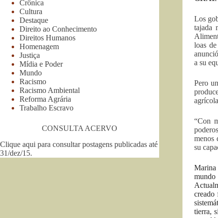
Crônica
Cultura
Los gob
Destaque
tajada 
Direito ao Conhecimento
Aliment
Direitos Humanos
loas de
Homenagem
anunció
Justiça
a su eq
Mídia e Poder
Mundo
Racismo
Pero un
Racismo Ambiental
produce
Reforma Agrária
agrícol
Trabalho Escravo
“Con mu
CONSULTA ACERVO
poderos
menos d
Clique aqui para consultar postagens publicadas até
su capa
31/dez/15
.
Marina 
mundo e
Actualm
creado 
sistemá
tierra,