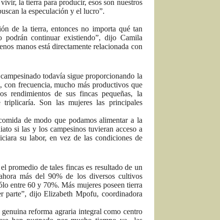
vivir, la tierra para producir, esos son nuestros
uscan la especulación y el lucro”.
ión de la tierra, entonces no importa qué tan
o podrán continuar existiendo”, dijo Camila
enos manos está directamente relacionada con
campesinado todavía sigue proporcionando la
n, con frecuencia, mucho más productivos que
los rendimientos de sus fincas pequeñas, la
triplicaría. Son las mujeres las principales
s comida de modo que podamos alimentar a la
ato si las y los campesinos tuvieran acceso a
iciara su labor, en vez de las condiciones de
l promedio de tales fincas es resultado de un
ahora más del 90% de los diversos cultivos
 sólo entre 60 y 70%. Más mujeres poseen tierra
er parte”, dijo Elizabeth Mpofu, coordinadora
 genuina reforma agraria integral c
omo centro