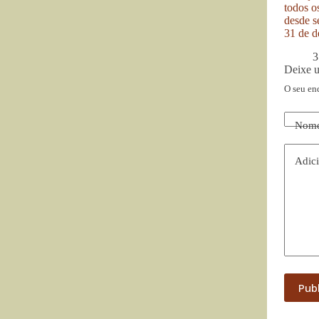
todos o
desde se
31 de d
3
Deixe 
O seu en
Nom
Adici
Pub