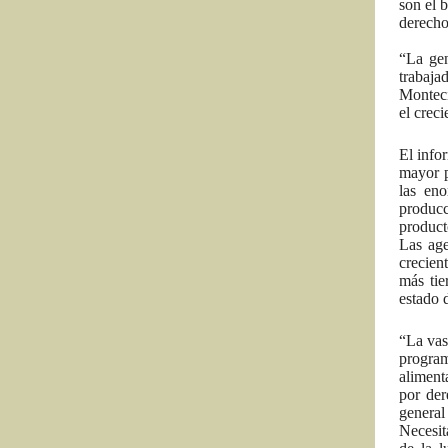
son el b
derecho
“La gen
trabaja
Monteci
el crec
El info
mayor p
las eno
producc
product
Las age
crecien
más tie
estado 
“La vas
program
aliment
por der
general
Necesit