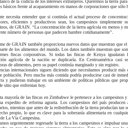
lanco de la codicia de los intereses extranjeros. Queremos la tierra para 
s básicos frente al acaparamiento en manos de corporaciones que sólo b
te necesita entender que si continúa el actual proceso de concentrac
dores, eficientes y productivos sean, los campesinos simplemente n
nos, de GRAIN. “La concentración de la tierra agrícola en menos y m
iente número de personas que padecen hambre cotidianamente”.
rme de GRAIN también proporciona nuevos datos que muestran que el 
arte de los alimentos del mundo. Los datos también muestran que so
rmes fincas corporativas. Si todas las fincas de Kenya igualaran 
ión agrícola de la nación se duplicaría. En Centroamérica casi se 
oras de alimentos, pero su papel continúa marginado y sin registro.
ncias internacionales siguen diciendo que necesitamos producir má
te población. Pero mucha más comida podría producirse casi de inmedi
rra y pudieran trabajar en un ambiente de políticas públicas que prop
de sitio que enfrentan hoy.
ta mayoría de las fincas en Zimbabwe le pertenece a los campesinos y e
a expedito de reforma agraria. Los campesinos del país producen 
arios, mientras que antes de la redistribución de la tierra producían tan
echo propio, lo que es clave para la soberanía alimentaria en cualqui
 de La Vía Campesina.
amos urgentemente regresarle la tierra a los campesinos e impulsar una