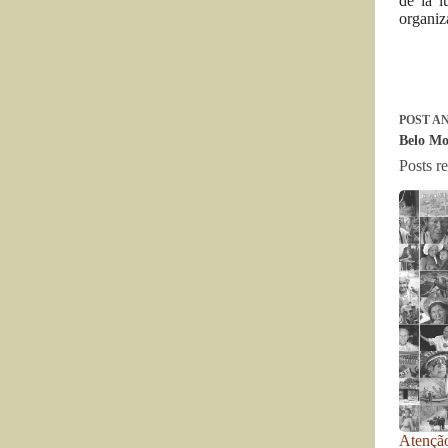
de la 
organiz
POST
AN
Belo Mon
Posts r
Atenção