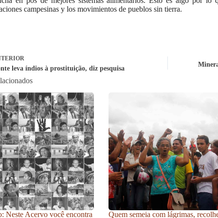
lucha en pos de mejores sistemas alimentarios. Esto es algo por 
aciones campesinas y los movimientos de pueblos sin tierra.
TERIOR
Minera
te leva índios à prostituição, diz pesquisa
elacionados
: Neste Acervo você encontra
Quem semeia com lágrimas, recolh