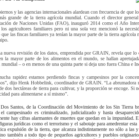
iernos y las agencias internacionales alardean con frecuencia de que l
más grande de la tierra agrícola mundial. Cuando el director general
ación de Naciones Unidas (FAO), inauguró 2014 como el Año Internac
 los agricultores familiares pero ni una sola vez mencionó la necesi
 que las fincas familiares ya tenían la mayor parte de la tierra agrícola
uipo.
a nueva revisión de los datos, emprendida por GRAIN, revela que lo o
n la mayor parte de los alimentos en el mundo, se hallan apretujad
a mundial – o en menos de una quinta parte si deja uno fuera China e In
cha rapidez estamos perdiendo fincas y campesinos por la concentr
os”, dijo Henk Hobbelink, coordinador de GRAIN. “La abrumadora ma
e dos hectáreas de tierra para cultivar, y la proporción se encoge. Si 
cidad para alimentarse a sí mismo”.
Dos Santos, de la Coordinación del Movimiento de los Sin Tierra br
l campesinado es criminalizado, judicializado y hasta desaparecido
ente hay cifras alarmantes de muertes que quedan en la impunidad. 
figuras jurídicas como el terrorismo y el sabotaje para amedrentar est
tica expulsión de la tierra, que alcanza indistintamente no sólo a las
 sino también a todo tipo de pequeños agricultores y pueblos originari