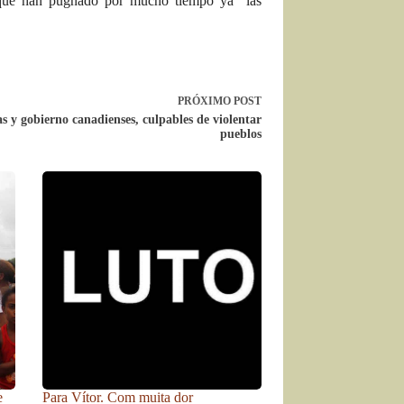
lo que han pugnado por mucho tiempo ya las
PRÓXIMO
POST
s y gobierno canadienses, culpables de violentar
pueblos
e
Para Vítor. Com muita dor