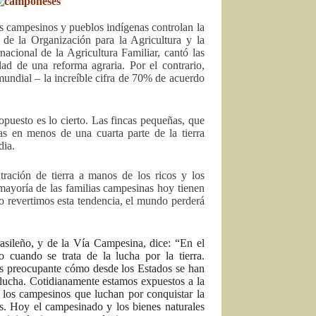
os campesinos y pueblos indígenas controlan la
 de la Organización para la Agricultura y la
ional de la Agricultura Familiar, cantó las
dad de una reforma agraria. Por el contrario,
 mundial – la increíble cifra de 70% de acuerdo
puesto es lo cierto. Las fincas pequeñas, que
as en menos de una cuarta parte de la tierra
dia.
ación de tierra a manos de los ricos y los
yoría de las familias campesinas hoy tienen
no revertimos esta tendencia, el mundo perderá
asileño, y de la Vía Campesina, dice: “En el
 cuando se trata de la lucha por la tierra.
Es preocupante cómo desde los Estados se han
a lucha. Cotidianamente estamos expuestos a la
 y los campesinos que luchan por conquistar la
os. Hoy el campesinado y los bienes naturales