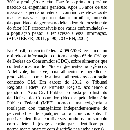
30% a produção de leite. Este foi o primeiro produto
nascido da engenharia genética. Após 15 anos de uso
massivo na pecuária leiteira – com índices elevados de
mastites nas vacas que recebiam o hormônio, aumento
da quantidade de germes no leite, além do crescimento
do fator IGF (responsáveis por várias enfermidades) –
a população passou a ter acesso a essa informação.
(APOTEKER, 2011, p. 90; COHEN, 2005).
No Brasil, o decreto federal 4.680/2003 regulamentou
o direito à informação, conforme artigo 6º do Código
de Defesa do Consumidor (CDC), sobre alimentos que
contenham acima de 1% de ingredientes transgênicos.
A lei vale, inclusive, para alimentos e ingredientes
produzidos a partir de animais alimentados com ração
contendo GM. Em agosto de 2012, o Tribunal
Regional Federal da Primeira Região, acolhendo o
pedido da Ação Civil Pública proposta pelo Instituto
de Defesa do Consumidor (Idec) e pelo Ministério
Público Federal (MPF), tornou uma exigência a
rotulagem dos transgênicos independentemente do
percentual e de qualquer outra condicionante. É
possível identificar em diversos produtos um símbolo
com a letra T (exige atenção para identificar, pois
normalmente aparece com discrição nas embalagens).