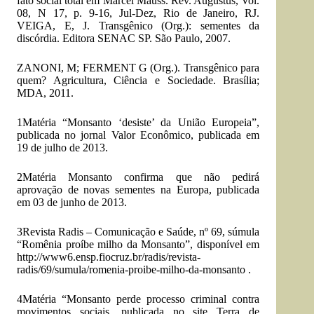
fato social total em Marcel Mauss. Rev. Augustus, Vol.
08, N 17, p. 9-16, Jul-Dez, Rio de Janeiro, RJ.
VEIGA, E, J. Transgênico (Org.): sementes da
discórdia. Editora SENAC SP. São Paulo, 2007.
ZANONI, M; FERMENT G (Org.). Transgênico para
quem? Agricultura, Ciência e Sociedade. Brasília;
MDA, 2011.
1Matéria “Monsanto ‘desiste’ da União Europeia”,
publicada no jornal Valor Econômico, publicada em
19 de julho de 2013.
2Matéria Monsanto confirma que não pedirá
aprovação de novas sementes na Europa, publicada
em 03 de junho de 2013.
3Revista Radis – Comunicação e Saúde, nº 69, súmula
“Romênia proíbe milho da Monsanto”, disponível em
http://www6.ensp.fiocruz.br/radis/revista-
radis/69/sumula/romenia-proibe-milho-da-monsanto .
4Matéria “Monsanto perde processo criminal contra
movimentos sociais, publicada no site Terra de