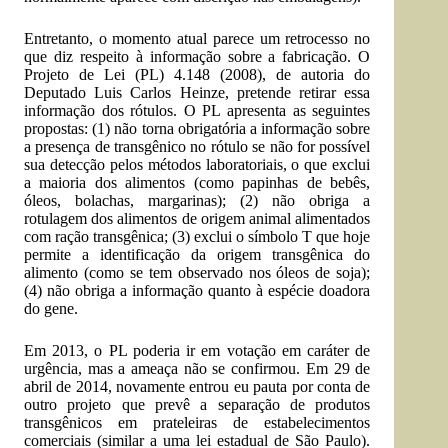
Entretanto, o momento atual parece um retrocesso no
que diz respeito à informação sobre a fabricação. O
Projeto de Lei (PL) 4.148 (2008), de autoria do
Deputado Luis Carlos Heinze, pretende retirar essa
informação dos rótulos. O PL apresenta as seguintes
propostas: (1) não torna obrigatória a informação sobre
a presença de transgênico no rótulo se não for possível
sua detecção pelos métodos laboratoriais, o que exclui
a maioria dos alimentos (como papinhas de bebês,
óleos, bolachas, margarinas); (2) não obriga a
rotulagem dos alimentos de origem animal alimentados
com ração transgênica; (3) exclui o símbolo T que hoje
permite a identificação da origem transgênica do
alimento (como se tem observado nos óleos de soja);
(4) não obriga a informação quanto à espécie doadora
do gene.
Em 2013, o PL poderia ir em votação em caráter de
urgência, mas a ameaça não se confirmou. Em 29 de
abril de 2014, novamente entrou eu pauta por conta de
outro projeto que prevê a separação de produtos
transgênicos em prateleiras de estabelecimentos
comerciais (similar a uma lei estadual de São Paulo).