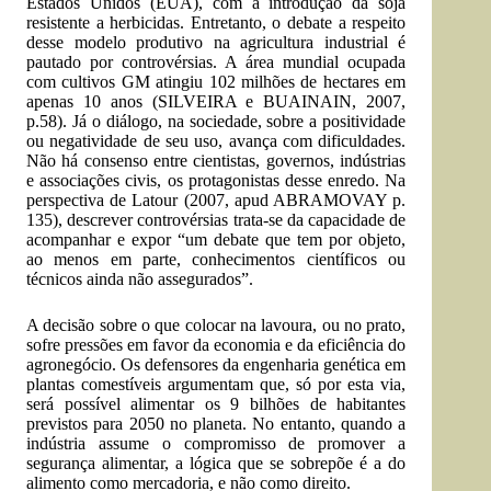
Estados Unidos (EUA), com a introdução da soja
resistente a herbicidas. Entretanto, o debate a respeito
desse modelo produtivo na agricultura industrial é
pautado por controvérsias. A área mundial ocupada
com cultivos GM atingiu 102 milhões de hectares em
apenas 10 anos (SILVEIRA e BUAINAIN, 2007,
p.58). Já o diálogo, na sociedade, sobre a positividade
ou negatividade de seu uso, avança com dificuldades.
Não há consenso entre cientistas, governos, indústrias
e associações civis, os protagonistas desse enredo. Na
perspectiva de Latour (2007, apud ABRAMOVAY p.
135), descrever controvérsias trata-se da capacidade de
acompanhar e expor “um debate que tem por objeto,
ao menos em parte, conhecimentos científicos ou
técnicos ainda não assegurados”.
A decisão sobre o que colocar na lavoura, ou no prato,
sofre pressões em favor da economia e da eficiência do
agronegócio. Os defensores da engenharia genética em
plantas comestíveis argumentam que, só por esta via,
será possível alimentar os 9 bilhões de habitantes
previstos para 2050 no planeta. No entanto, quando a
indústria assume o compromisso de promover a
segurança alimentar, a lógica que se sobrepõe é a do
alimento como mercadoria, e não como direito.