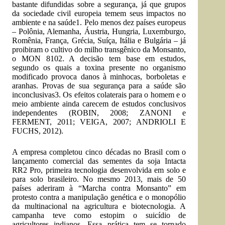
bastante difundidas sobre a segurança, já que grupos
da sociedade civil europeia temem seus impactos no
ambiente e na saúde1. Pelo menos dez países europeus
– Polônia, Alemanha, Áustria, Hungria, Luxemburgo,
Romênia, França, Grécia, Suíça, Itália e Bulgária – já
proibiram o cultivo do milho transgênico da Monsanto,
o MON 8102. A decisão tem base em estudos,
segundo os quais a toxina presente no organismo
modificado provoca danos à minhocas, borboletas e
aranhas. Provas de sua segurança para a saúde são
inconclusivas3. Os efeitos colaterais para o homem e o
meio ambiente ainda carecem de estudos conclusivos
independentes (ROBIN, 2008; ZANONI e
FERMENT, 2011; VEIGA, 2007; ANDRIOLI E
FUCHS, 2012).
A empresa completou cinco décadas no Brasil com o
lançamento comercial das sementes da soja Intacta
RR2 Pro, primeira tecnologia desenvolvida em solo e
para solo brasileiro. No mesmo 2013, mais de 50
países aderiram à “Marcha contra Monsanto” em
protesto contra a manipulação genética e o monopólio
da multinacional na agricultura e biotecnologia. A
campanha teve como estopim o suicídio de
agricultores indianos. Essa prática tem se tornado