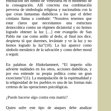
entonación del himno de Venezuela en el momento de
la consagración. Allí concreta esa combinación
perversa de simbología religiosa y nacionalista con la
que crean fantasmas diabólicos a los que el deber
cristiano llama a combatir: “Nosotros tenemos que
estar claros que necesitamos una estructura
democrática contra un régimen dictatorial y no hemos
logrado obtener la luz […] este evangelio de San
Pablo me cae como anillo al dedo, al final nos dice,
despierta tú que duermes, levántate y ve la luz y no
hemos logrado la luz”(10). La luz aparece como
símbolo mesiánico de la salvación y como deber moral
a seguir.
En palabras de Hinkelammert, “El imperio sólo
advierte maldades en los otros, acciones diabólicas, y
por eso entiende su propia política como un gran
exorcismo”(11). La manipulación de la espiritualidad y
la religiosidad de los pueblos es una de las formas más
certeras de las operaciones psicológicas.
¿Puede hacerse algo contra esta matriz?
Quien sufre este tipo de ataques debe analizar