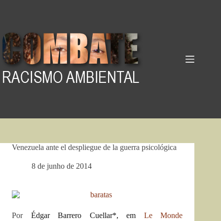
Pular
para
o
conteúdo
Venezuela ante el despliegue de la guerra psicológica
8 de junho de 2014
Por
Édgar Barrero Cuellar*, em
Le Monde