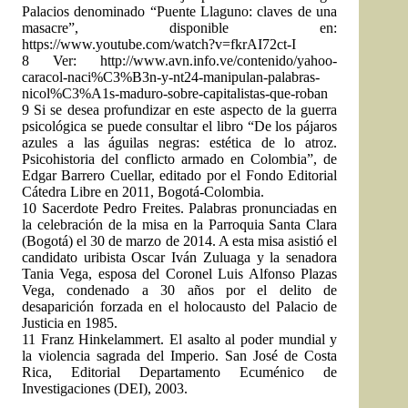
Palacios denominado “Puente Llaguno: claves de una
masacre”, disponible en:
https://www.youtube.com/watch?v=fkrAI72ct-I
8 Ver: http://www.avn.info.ve/contenido/yahoo-
caracol-naci%C3%B3n-y-nt24-manipulan-palabras-
nicol%C3%A1s-maduro-sobre-capitalistas-que-roban
9 Si se desea profundizar en este aspecto de la guerra
psicológica se puede consultar el libro “De los pájaros
azules a las águilas negras: estética de lo atroz.
Psicohistoria del conflicto armado en Colombia”, de
Edgar Barrero Cuellar, editado por el Fondo Editorial
Cátedra Libre en 2011, Bogotá-Colombia.
10 Sacerdote Pedro Freites. Palabras pronunciadas en
la celebración de la misa en la Parroquia Santa Clara
(Bogotá) el 30 de marzo de 2014. A esta misa asistió el
candidato uribista Oscar Iván Zuluaga y la senadora
Tania Vega, esposa del Coronel Luis Alfonso Plazas
Vega, condenado a 30 años por el delito de
desaparición forzada en el holocausto del Palacio de
Justicia en 1985.
11 Franz Hinkelammert. El asalto al poder mundial y
la violencia sagrada del Imperio. San José de Costa
Rica, Editorial Departamento Ecuménico de
Investigaciones (DEI), 2003.