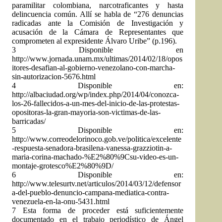
paramilitar colombiana, narcotraficantes y hasta
delincuencia común. Allí se habla de “276 denuncias
radicadas ante la Comisión de Investigación y
acusación de la Cámara de Representantes que
comprometen al expresidente Álvaro Uribe” (p.196).
3 Disponible en
http://www.jornada.unam.mx/ultimas/2014/02/18/opos
itores-desafian-al-gobierno-venezolano-con-marcha-
sin-autorizacion-5676.html
4 Disponible en:
http://albaciudad.org/wp/index.php/2014/04/conozca-
los-26-fallecidos-a-un-mes-del-inicio-de-las-protestas-
opositoras-la-gran-mayoria-son-victimas-de-las-
barricadas/
5 Disponible en:
http://www.correodelorinoco.gob.ve/politica/excelente
-respuesta-senadora-brasilena-vanessa-grazziotin-a-
maria-corina-machado-%E2%80%9Csu-video-es-un-
montaje-grotesco%E2%80%9D/
6 Disponible en:
http://www.telesurtv.net/articulos/2014/03/12/defensor
a-del-pueblo-denuncio-campana-mediatica-contra-
venezuela-en-la-onu-5431.html
7 Esta forma de proceder está suficientemente
documentado en el trabajo periodístico de Ángel