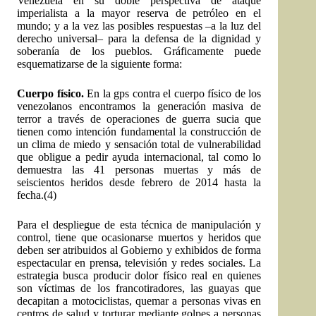
Venezuela en su doble perspectiva de ataque
imperialista a la mayor reserva de petróleo en el
mundo; y a la vez las posibles respuestas –a la luz del
derecho universal– para la defensa de la dignidad y
soberanía de los pueblos. Gráficamente puede
esquematizarse de la siguiente forma:
Cuerpo físico.
En la gps contra el cuerpo físico de los
venezolanos encontramos la generación masiva de
terror a través de operaciones de guerra sucia que
tienen como intención fundamental la construcción de
un clima de miedo y sensación total de vulnerabilidad
que obligue a pedir ayuda internacional, tal como lo
demuestra las 41 personas muertas y más de
seiscientos heridos desde febrero de 2014 hasta la
fecha.(4)
Para el despliegue de esta técnica de manipulación y
control, tiene que ocasionarse muertos y heridos que
deben ser atribuidos al Gobierno y exhibidos de forma
espectacular en prensa, televisión y redes sociales. La
estrategia busca producir dolor físico real en quienes
son víctimas de los francotiradores, las guayas que
decapitan a motociclistas, quemar a personas vivas en
centros de salud y torturar mediante golpes a personas