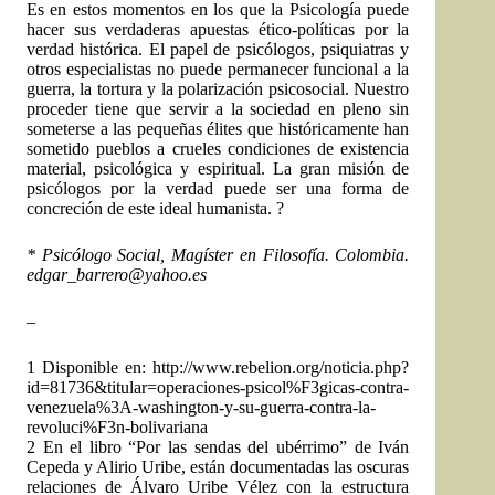
Es en estos momentos en los que la Psicología puede
hacer sus verdaderas apuestas ético-políticas por la
verdad histórica. El papel de psicólogos, psiquiatras y
otros especialistas no puede permanecer funcional a la
guerra, la tortura y la polarización psicosocial. Nuestro
proceder tiene que servir a la sociedad en pleno sin
someterse a las pequeñas élites que históricamente han
sometido pueblos a crueles condiciones de existencia
material, psicológica y espiritual. La gran misión de
psicólogos por la verdad puede ser una forma de
concreción de este ideal humanista. ?
* Psicólogo Social, Magíster en Filosofía. Colombia.
edgar_barrero@yahoo.es
–
1 Disponible en: http://www.rebelion.org/noticia.php?
id=81736&titular=operaciones-psicol%F3gicas-contra-
venezuela%3A-washington-y-su-guerra-contra-la-
revoluci%F3n-bolivariana
2 En el libro “Por las sendas del ubérrimo” de Iván
Cepeda y Alirio Uribe, están documentadas las oscuras
relaciones de Álvaro Uribe Vélez con la estructura