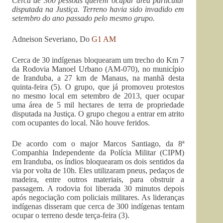
Cerca de 300 pessoas querem ocupar área particular
disputada na Justiça. Terreno havia sido invadido em
setembro do ano passado pelo mesmo grupo.
Adneison Severiano, Do
G1 AM
Cerca de 30 indígenas bloquearam um trecho do Km 7
da Rodovia Manoel Urbano (AM-070), no município
de Iranduba, a 27 km de Manaus, na manhã desta
quinta-feira (5). O grupo, que já promoveu protestos
no mesmo local em setembro de 2013, quer ocupar
uma área de 5 mil hectares de terra de propriedade
disputada na Justiça. O grupo chegou a entrar em atrito
com ocupantes do local. Não houve feridos.
De acordo com o major Marcos Santiago, da 8ª
Companhia Independente da Polícia Militar (CIPM)
em Iranduba, os índios bloquearam os dois sentidos da
via por volta de 10h. Eles utilizaram pneus, pedaços de
madeira, entre outros materiais, para obstruir a
passagem. A rodovia foi liberada 30 minutos depois
após negociação com policiais militares. As lideranças
indígenas disseram que cerca de 300 indígenas tentam
ocupar o terreno desde terça-feira (3).