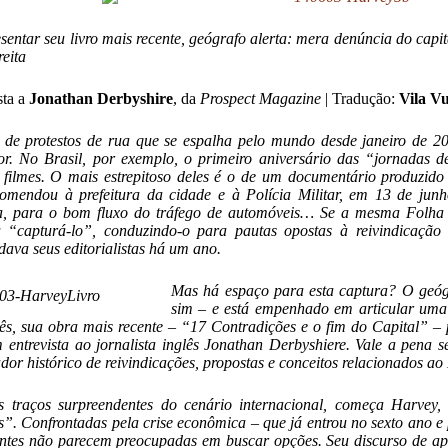
sentar seu livro mais recente, geógrafo alerta: mera denúncia do capit
reita
sta a
Jonathan Derbyshire
, da
Prospect Magazine
| Tradução:
Vila V
de protestos de rua que se espalha pelo mundo desde janeiro de 20
or. No Brasil, por exemplo, o primeiro aniversário das “jornadas 
e filmes. O mais estrepitoso deles é o de um documentário produzi
comendou
à prefeitura da cidade e à Polícia Militar, em 13 de junh
ta, para o bom fluxo do tráfego de automóveis… Se a mesma Folha 
 “capturá-lo”, conduzindo-o para pautas opostas à reivindicação d
ava seus editorialistas há um ano.
Mas há espaço para esta captura? O geóg
sim – e está empenhado em articular uma c
ês, sua
obra mais recente
– “17 Contradições e o fim do Capital” – p
m entrevista ao jornalista inglês Jonathan Derbyshiere. Vale a pena s
dor histórico de reivindicações, propostas e conceitos relacionados ao
 traços surpreendentes do cenário internacional, começa Harvey
as”. Confrontadas pela crise econômica – que já entrou no sexto ano e 
tes não parecem preocupadas em buscar opções. Seu discurso de ap