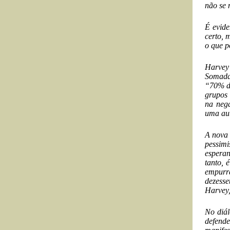
não se 
É evide
certo, 
o que p
Harvey 
Somadas
“70% da
grupos 
na nega
uma aut
A nova 
pessim
esperan
tanto, 
empurrá
dezesse
Harvey,
No diál
defende