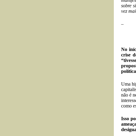
manifes
sobre s
vez mai
–
No iní
crise 
“tives
propost
políti
Uma hip
capital
não é n
interes
como es
Isso po
ameaça
desigu