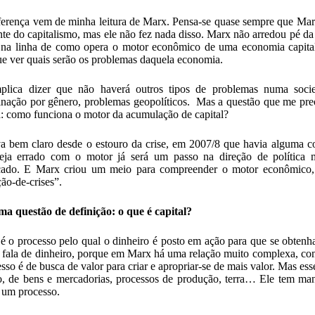
ferença vem de minha leitura de Marx. Pensa-se quase sempre que Mar
ante do capitalismo, mas ele não fez nada disso. Marx não arredou pé d
na linha de como opera o motor econômico de uma economia capitali
e ver quais serão os problemas daquela economia.
plica dizer que não haverá outros tipos de problemas numa socied
inação por gênero, problemas geopolíticos. Mas a questão que me preo
a: como funciona o motor da acumulação de capital?
va bem claro desde o estouro da crise, em 2007/8 que havia alguma co
teja errado com o motor já será um passo na direção de política
cado. E Marx criou um meio para compreender o motor econômico, s
ão-de-crises”.
a questão de definição: o que é capital?
 é o processo pelo qual o dinheiro é posto em ação para que se obtenh
e fala de dinheiro, porque em Marx há uma relação muito complexa, como
sso é de busca de valor para criar e apropriar-se de mais valor. Mas es
o, de bens e mercadorias, processos de produção, terra… Ele tem man
é um processo.