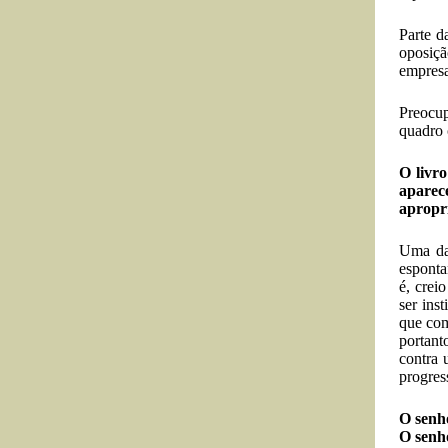
Parte d
oposiçã
empresar
Preocup
quadro 
O livr
aparec
apropr
Uma das
esponta
é, crei
ser ins
que com
portant
contra 
progres
O senho
O senho