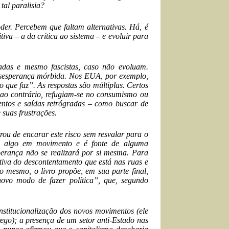
tal paralisia?
oder. Percebem que faltam alternativas. Há, é
iva – a da crítica ao sistema – e evoluir para
radas e mesmo fascistas, caso não evoluam.
 desesperança mórbida. Nos EUA, por exemplo,
 que faz”. As respostas são múltiplas. Certos
 ao contrário, refugiam-se no consumismo ou
entos e saídas retrógradas – como buscar de
 suas frustrações.
rou de encarar este risco sem resvalar para o
há algo em movimento e é fonte de alguma
sperança não se realizará por si mesma. Para
icativa do descontentamento que está nas ruas e
o mesmo, o livro propõe, em sua parte final,
 novo modo de fazer política”, que, segundo
stitucionalização dos novos movimentos (ele
ego); a presença de um setor anti-Estado nas