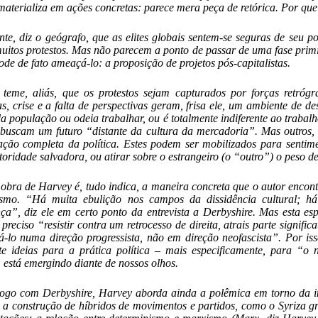
materializa em ações concretas: parece mera peça de retórica. Por que 
nte, diz o geógrafo, que as elites globais sentem-se seguras de seu p
muitos protestos. Mas não parecem a ponto de passar de uma fase primit
ode de fato ameaçá-lo: a proposição de projetos pós-capitalistas.
teme, aliás, que os protestos sejam capturados por forças retróg
, crise e a falta de perspectivas geram, frisa ele, um ambiente de
 população ou odeia trabalhar, ou é totalmente indiferente ao trabalho
buscam um futuro “distante da cultura da mercadoria”. Mas outros,
ção completa da política. Estes podem ser mobilizados para sentim
oridade salvadora, ou atirar sobre o estrangeiro (o “outro”) o peso de
obra de Harvey é, tudo indica, a maneira concreta que o autor encont
ismo. “Há muita ebulição nos campos da dissidência cultural; 
ça”, diz ele em certo ponto da entrevista a Derbyshire. Mas esta e
é preciso “resistir contra um retrocesso de direita, atrais parte signif
-lo numa direção progressista, não em direção neofascista”. Por iss
te ideias para a prática política – mais especificamente, para “o
 está emergindo diante de nossos olhos.
ogo com Derbyshire, Harvey aborda ainda a polêmica em torno da in
 a construção de híbridos de movimentos e partidos, como o Syriza gr