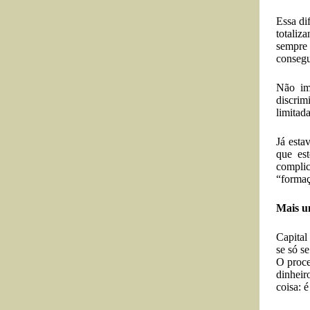
Essa di
totaliz
sempre 
consegu
Não im
discrim
limitad
Já esta
que es
compli
“formaç
Mais um
Capital
se só s
O proce
dinheir
coisa: 