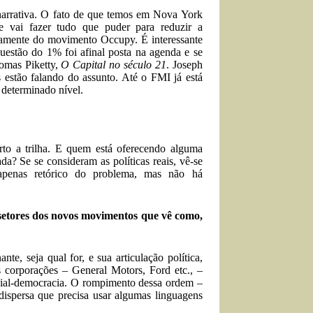
narrativa. O fato de que temos em Nova York
e vai fazer tudo que puder para reduzir a
retamente do movimento Occupy. É interessante
uestão do 1% foi afinal posta na agenda e se
homas Piketty,
O Capital no século 21
. Joseph
 estão falando do assunto. Até o FMI já está
 determinado nível.
to a trilha. E quem está oferecendo alguma
? Se se consideram as políticas reais, vê-se
apenas retórico do problema, mas não há
 setores dos novos movimentos que vê como,
, seja qual for, e sua articulação política,
s corporações – General Motors, Ford etc., –
ocial-democracia. O rompimento dessa ordem –
ispersa que precisa usar algumas linguagens