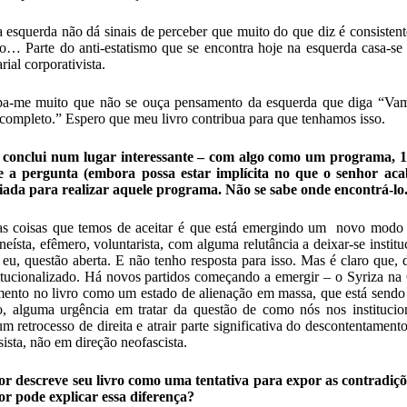
a esquerda não dá sinais de perceber que muito do que diz é consistente
o… Parte do anti-estatismo que se encontra hoje na esquerda casa-se 
ial corporativista.
a-me muito que não se ouça pensamento da esquerda que diga “Vamos
completo.” Espero que meu livro contribua para que tenhamos isso.
o conclui num lugar interessante – com algo como um programa, 17
e a pergunta (embora possa estar implícita no que o senhor aca
iada para realizar aquele programa. Não se sabe onde encontrá-lo
 coisas que temos de aceitar é que está emergindo um novo modo de
neísta, efêmero, voluntarista, com alguma relutância a deixar-se instit
o eu, questão aberta. E não tenho resposta para isso. Mas é claro que, 
titucionalizado. Há novos partidos começando a emergir – o Syriza n
ento no livro como um estado de alienação em massa, que está sendo c
o, alguma urgência em tratar da questão de como nós nos instituciona
um retrocesso de direita e atrair parte significativa do descontentamen
sista, não em direção neofascista.
r descreve seu livro como uma tentativa para expor as contradiçõe
r pode explicar essa diferença?