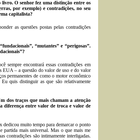
 livro. O senhor fez uma distinção entre os
rras, por exemplo) e contradições, no seu
ema capitalista?
onder as questões postas pelas contradições
 “fundacionais”, “mutantes” e “perigosas”.
ndacionais”?
ocê sempre encontrará essas contradições em
s EUA – a questão do valor de uso e do valor
traços permanentes de como o motor econômico
u quis distinguir as que são relativamente
 Um dos traços que mais chamam a atenção
a diferença entre valor de troca e valor de
rx dedicou muito tempo para demarcar o ponto
de partida mais universal. Mas o que mais me
s contradições são intimamente interligadas.