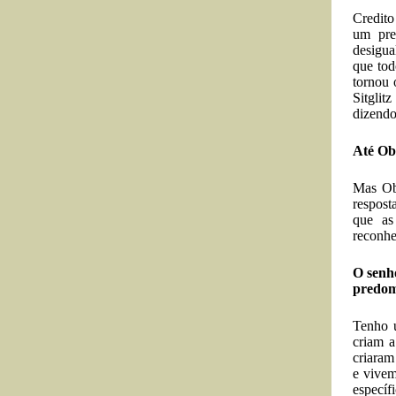
Credito
um pre
desigua
que tod
tornou 
Sitglit
dizendo
Até Ob
Mas Ob
respost
que as
reconhec
O senho
predomi
Tenho u
criam a
criaram
e vivem
específ