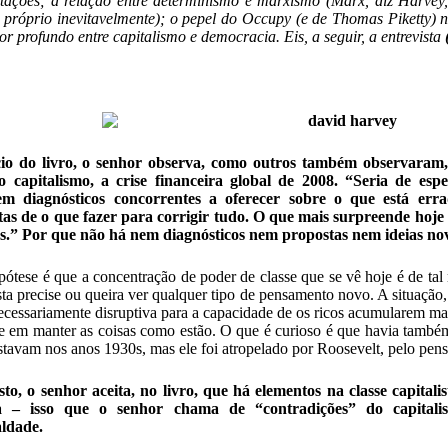
tações; a relação entre determinismo e marxismo (Marx, diz Harvey
i próprio inevitavelmente); o pepel do Occupy (e de Thomas Piketty) 
or profundo entre capitalismo e democracia. Eis, a seguir, a entrevista
cio do livro, o senhor observa, como outros também observaram,
do capitalismo, a crise financeira global de 2008. “Seria de es
sem diagnósticos concorrentes a oferecer sobre o que está er
as de o que fazer para corrigir tudo. O que mais surpreende hoje
cas.” Por que não há nem diagnósticos nem propostas nem ideias n
ótese é que a concentração de poder de classe que se vê hoje é de tal
ista precise ou queira ver qualquer tipo de pensamento novo. A situação
ecessariamente disruptiva para a capacidade de os ricos acumularem mai
se em manter as coisas como estão. O que é curioso é que havia também,
tavam nos anos 1930s, mas ele foi atropelado por Roosevelt, pelo pen
sto, o senhor aceita, no livro, que há elementos na classe capitali
 – isso que o senhor chama de “contradições” do capitali
aldade.