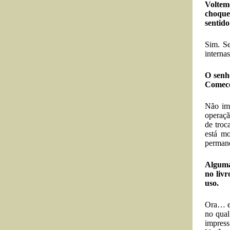
Voltemo
choque
sentido
Sim. Se
internas
O senho
Comece
Não imp
operaçã
de troc
está mo
permane
Alguma
no livr
uso.
Ora… es
no qual
impress