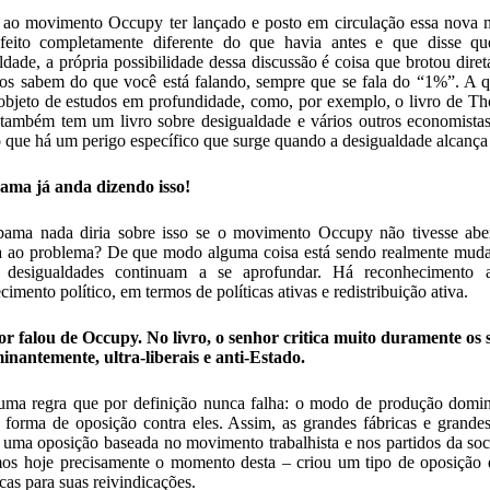
 ao movimento Occupy ter lançado e posto em circulação essa nova 
feito completamente diferente do que havia antes e que disse qu
ldade, a própria possibilidade dessa discussão é coisa que brotou di
os sabem do que você está falando, sempre que se fala do “1%”. A q
objeto de estudos em profundidade, como, por exemplo, o livro de T
z também tem um livro sobre desigualdade e vários outros economistas
 que há um perigo específico que surge quando a desigualdade alcança
ama já anda dizendo isso!
ama nada diria sobre isso se o movimento Occupy não tivesse aber
a ao problema? De que modo alguma coisa está sendo realmente mudada
 desigualdades continuam a se aprofundar. Há reconhecimento 
imento político, em termos de políticas ativas e redistribuição ativa.
r falou de Occupy. No livro, o senhor critica muito duramente os
nantemente, ultra-liberais e anti-Estado.
ma regra que por definição nunca falha: o modo de produção dominante
 forma de oposição contra eles. Assim, as grandes fábricas e grande
 uma oposição baseada no movimento trabalhista e nos partidos da s
os hoje precisamente o momento desta – criou um tipo de oposição d
icas para suas reivindicações.