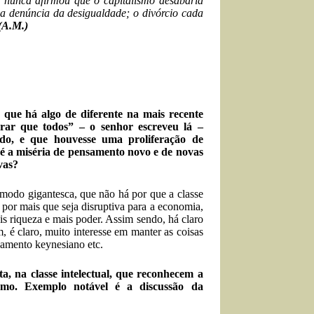
, nunca afirmou que o capitalismo desabaria
na denúncia da desigualdade; o divórcio cada
(A.M.)
 que há algo de diferente na mais recente
perar que todos” – o senhor escreveu lá –
rado, e que houvesse uma proliferação de
 é a miséria de pensamento novo e de novas
ovas?
 modo gigantesca, que não há por que a classe
, por mais que seja disruptiva para a economia,
s riqueza e mais poder. Assim sendo, há claro
 é claro, muito interesse em manter as coisas
samento keynesiano etc.
sta, na classe intelectual, que reconhecem a
smo. Exemplo notável é a discussão da