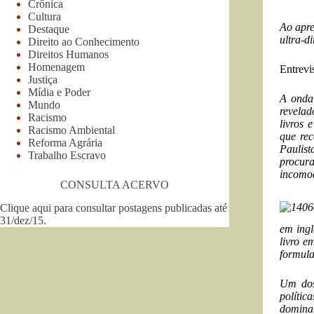
Crônica
Cultura
Ao apre
Destaque
ultra-di
Direito ao Conhecimento
Direitos Humanos
Homenagem
Entrevi
Justiça
Mídia e Poder
A onda 
Mundo
revelad
Racismo
livros 
Racismo Ambiental
que
re
Reforma Agrária
Paulis
Trabalho Escravo
procura
incomod
CONSULTA ACERVO
Clique aqui para consultar postagens publicadas até
31/dez/15
.
em ingl
livro e
formula
Um dos
polític
dominan