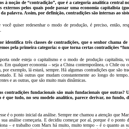
s à noção de “contradição”, que é a categoria analítica central no
s externos pelos quais pode passar uma economia capitalista (gue
 da palavra. Assim, por definição, contradições são internas ao sist
 você quiser redesenhar o modo de produção, é preciso, então, resp
.
r identifica três classes de contradições, que o senhor chama de
mos pela primeira categoria: o que torna certas contradições “fu
orta onde esteja o capitalismo e o modo de produção capitalista, v
o. Em qualquer economia – seja a China contemporânea, o Chile ou o
a, por exemplo, lá estará, sempre. Há algumas contradições que são 
ntado. E há outras que mudam constantemente ao longo do tempo. E
ntes e as outras, que são muito mais dinâmicas.
s contradições fundacionais são mais fundacionais que outras?
o é que tudo, no seu modelo analítico, parece derivar, no fundo, d
se é o ponto inicial da análise. Sempre me chamou a atenção que Ma
 sua análise começaria. E decidiu começar por aí, porque é o ponto 
iona – e trabalho com Marx há muito, muito tempo – é o quanto as sua