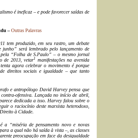
alismo é ineficaz – e pode favorecer saídas de
udu –
Outras Palavras
11 tem produzido, em seu rastro, um debate
de junho” será lembrado pelo lançamento de
do pela “Folha de S.Paulo” – o mesmo jornal
1
o de 2013, vetar
manifestações na avenida
tenta agora celebrar o movimento é porque
e direitos sociais e igualdade – que tanto
rafo e antropólogo David Harvey pensa que
ontra-ofensiva. Lançada no início de abril,
arece dedicada a isso. Harvey falou sobre o
eguir o raciocínio deste marxista heterodoxo,
 Direito à Cidade.
, é a “miséria de pensamento novo e novas
para a qual não há saída à vista –, as classes
arente preocupação em face da desigualdade