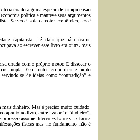
x teria criado alguma espécie de compreensão
a economia política e manteve seus argumentos
sta. Se você isola o motor econômico, você
ade capitalista – é claro que há racismo,
cupava ao escrever esse livro era outra, mais
isa errada com o próprio motor. E dissecar o
 mais ampla. Esse motor econômico é muito
ervindo-se de ideias como “contradição” e
a mais dinheiro. Mas é preciso muito cuidado,
 aponto no livro, entre “valor” e “dinheiro”.
se processo assume diferentes formas – a forma
ifestações físicas mas, no fundamento, não é