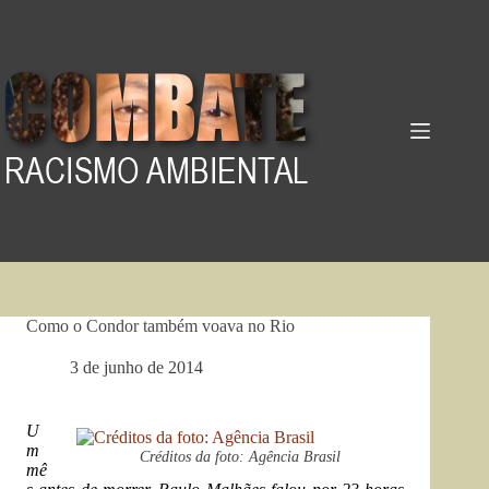
Pular
para
o
conteúdo
Como o Condor também voava no Rio
3 de junho de 2014
U
m
Créditos da foto: Agência Brasil
mê