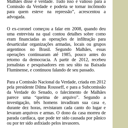
Malhães disse é verdade. Tudo isso é valioso para a
Comissão da Verdade e poderia se tornar incômodo
para quem esteve na repressão”, acrescentou a
advogada.
O ex-coronel começou a falar em 2008, quando deu
uma entrevista na qual contou detalhes sobre como
eram financiadas as operações de infiltração para
desarticular organizações armadas, locais ou grupos
argentinos no Brasil. Segundo Malhães, essas
operações continuaram até 1985, pouco antes do
retorno da democracia. A partir de 2012, recebeu
jornalistas e pesquisadores em seu sítio na Baixada
Fluminense, e continuou falando de seu passado.
Para a Comissão Nacional da Verdade, criada em 2012
pela presidente Dilma Rousseff, e para a Subcomissão
da Verdade do Senado, o falecimento de Malhães
parece uma “queima de arquivo”. Segundo a
investigação, três homens invadiram sua casa e,
durante dez horas, revistaram cada canto do lugar e
levaram arquivos e armas. O dono da casa morreu de
parada cardíaca, que pode ter sido causada por pânico
ou por ter sido asfixiado pelos invasores.