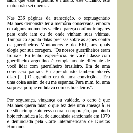
sabia que esse argentino é Fulano, este Ciclano, este
matou não sei quem…”.
Nas 236 páginas da transcrição, o septuagenário
Malhães demonstra ter a memória conservada, embora
em alguns momentos vacile e pareça confundir lugares
para onde iam ou de onde vinham suas vítimas.
Tampouco aponta datas precisas sobre as ações contra
os guerrilheiros Montoneros e do ERP, aos quais
elogia por sua coragem. “Os nossos guerrilheiros eram
frouxos. Eu tenho experiência. Se você lidasse com
guerrilheiro argentino é completamente diferente de
você lidar com guerrilheiro brasileiro. Era de uma
convicção padrão. Eu aprendi isto também através
disto […] O argentino era de uma convicção… Era
uma coisa assim, de eu me espantar. Para mim, foi uma
sorpresa porque eu lidava com os brasileiros”.
Por segurança, vingança ou vaidade, o certo é que
Malhães queria falar, o que fez dele uma ameaça à lei
de silêncio que atravessa cora a corporação, que ainda
hoje reivindica a lei de autoanistia sancionada em 1979
e denunciada pela Corte Interamericana de Direitos
Humanos.