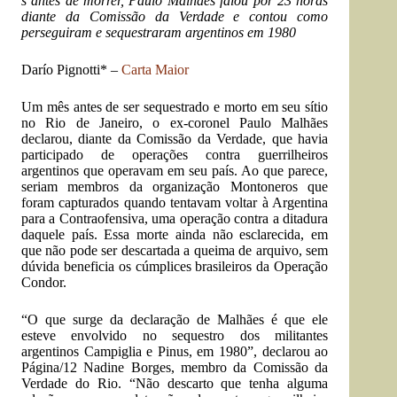
s antes de morrer, Paulo Malhães falou por 23 horas
diante da Comissão da Verdade e contou como
perseguiram e sequestraram argentinos em 1980
Darío Pignotti* –
Carta Maior
Um mês antes de ser sequestrado e morto em seu sítio
no Rio de Janeiro, o ex-coronel Paulo Malhães
declarou, diante da Comissão da Verdade, que havia
participado de operações contra guerrilheiros
argentinos que operavam em seu país. Ao que parece,
seriam membros da organização Montoneros que
foram capturados quando tentavam voltar à Argentina
para a Contraofensiva, uma operação contra a ditadura
daquele país. Essa morte ainda não esclarecida, em
que não pode ser descartada a queima de arquivo, sem
dúvida beneficia os cúmplices brasileiros da Operação
Condor.
“O que surge da declaração de Malhães é que ele
esteve envolvido no sequestro dos militantes
argentinos Campiglia e Pinus, em 1980”, declarou ao
Página/12 Nadine Borges, membro da Comissão da
Verdade do Rio. “Não descarto que tenha alguma