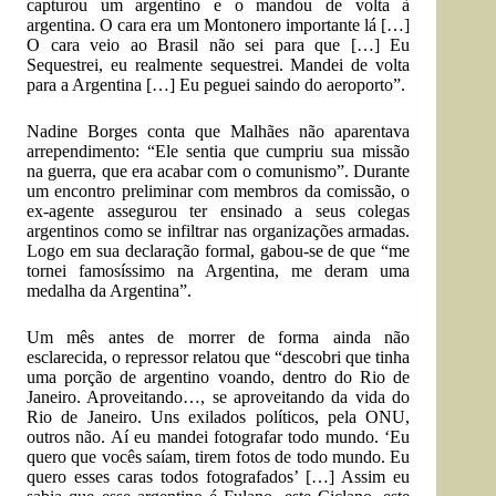
capturou um argentino e o mandou de volta à
argentina. O cara era um Montonero importante lá […]
O cara veio ao Brasil não sei para que […] Eu
Sequestrei, eu realmente sequestrei. Mandei de volta
para a Argentina […] Eu peguei saindo do aeroporto”.
Nadine Borges conta que Malhães não aparentava
arrependimento: “Ele sentia que cumpriu sua missão
na guerra, que era acabar com o comunismo”. Durante
um encontro preliminar com membros da comissão, o
ex-agente assegurou ter ensinado a seus colegas
argentinos como se infiltrar nas organizações armadas.
Logo em sua declaração formal, gabou-se de que “me
tornei famosíssimo na Argentina, me deram uma
medalha da Argentina”.
Um mês antes de morrer de forma ainda não
esclarecida, o repressor relatou que “descobri que tinha
uma porção de argentino voando, dentro do Rio de
Janeiro. Aproveitando…, se aproveitando da vida do
Rio de Janeiro. Uns exilados políticos, pela ONU,
outros não. Aí eu mandei fotografar todo mundo. ‘Eu
quero que vocês saíam, tirem fotos de todo mundo. Eu
quero esses caras todos fotografados’ […] Assim eu