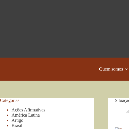
Pular
para
o
conteúdo
Quem somos
Categorias
Situaçã
Ações Afirmativas
3
América Latina
Artigo
Brasil