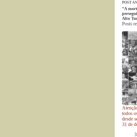
POST
AN
“A mort
persegu
Alto Tu
Posts r
Atenção
todos o
desde se
31 de d
3