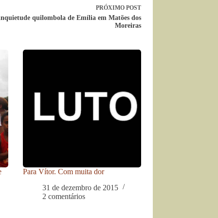
PRÓXIMO
POST
inquietude quilombola de Emília em Matões dos
Moreiras
e
Para Vítor. Com muita dor
31 de dezembro de 2015
2 comentários