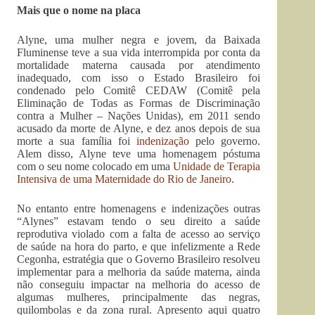
Mais que o nome na placa
Alyne, uma mulher negra e jovem, da Baixada
Fluminense teve a sua vida interrompida por conta da
mortalidade materna causada por atendimento
inadequado, com isso o Estado Brasileiro foi
condenado pelo Comitê CEDAW (Comitê pela
Eliminação de Todas as Formas de Discriminação
contra a Mulher – Nações Unidas), em 2011 sendo
acusado da morte de Alyne, e dez anos depois de sua
morte a sua família foi
indenização
pelo governo.
Alem disso, Alyne teve uma homenagem póstuma
com o seu nome colocado em uma
Unidade de Terapia
Intensiva de uma Maternidade do Rio de Janeiro
.
No entanto entre homenagens e indenizações outras
“Alynes” estavam tendo o seu direito a saúde
reprodutiva violado com a falta de acesso ao serviço
de saúde na hora do parto, e que infelizmente a Rede
Cegonha, estratégia que o Governo Brasileiro resolveu
implementar para a melhoria da saúde materna, ainda
não conseguiu impactar na melhoria do acesso de
algumas mulheres, principalmente das negras,
quilombolas e da zona rural. Apresento aqui quatro