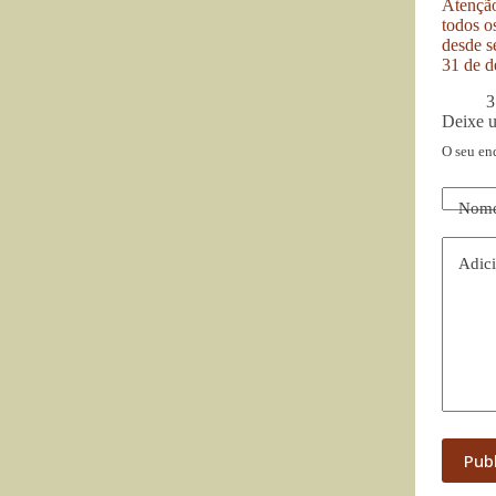
Atenção
todos o
desde se
31 de d
3
Deixe 
O seu en
Nom
Adici
Pub