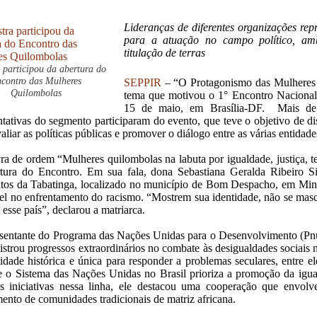
Lideranças de diferentes organizações repr
para a atuação no campo político, ambi
titulação de terras
 participou da abertura do
contro das Mulheres
SEPPIR
– “O Protagonismo das Mulheres Q
Quilombolas
tema que motivou o 1° Encontro Nacional
15 de maio, em Brasília-DF. Mais de 1
ntativas do segmento participaram do evento, que teve o objetivo de dis
valiar as políticas públicas e promover o diálogo entre as várias entidad
ra de ordem “Mulheres quilombolas na labuta por igualdade, justiça, t
rtura do Encontro. Em sua fala, dona Sebastiana Geralda Ribeiro 
tos da Tabatinga, localizado no município de Bom Despacho, em Min
el no enfrentamento do racismo. “Mostrem sua identidade, não se mas
 esse país”, declarou a matriarca.
sentante do Programa das Nações Unidas para o Desenvolvimento (Pnu
gistrou progressos extraordinários no combate às desigualdades sociais
idade histórica e única para responder a problemas seculares, entre e
e o Sistema das Nações Unidas no Brasil prioriza a promoção da igual
as iniciativas nessa linha, ele destacou uma cooperação que env
nto de comunidades tradicionais de matriz africana.