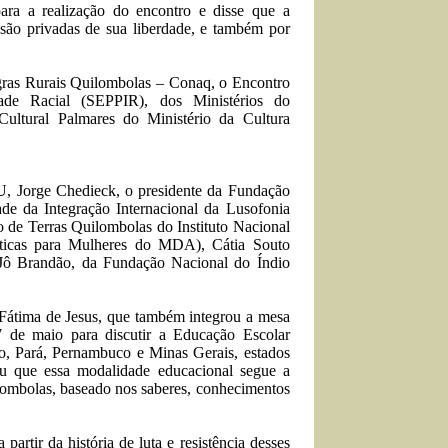
ara a realização do encontro e disse que a
 são privadas de sua liberdade, e também por
ras Rurais Quilombolas – Conaq, o Encontro
ade Racial (SEPPIR), dos Ministérios do
ltural Palmares do Ministério da Cultura
, Jorge Chedieck, o presidente da Fundação
ade da Integração Internacional da Lusofonia
o de Terras Quilombolas do Instituto Nacional
íticas para Mulheres do MDA), Cátia Souto
), Jô Brandão, da Fundação Nacional do Índio
 Fátima de Jesus, que também integrou a mesa
 de maio para discutir a Educação Escolar
o, Pará, Pernambuco e Minas Gerais, estados
u que essa modalidade educacional segue a
ilombolas, baseado nos saberes, conhecimentos
artir da história de luta e resistência desses