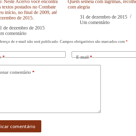
: Neste Acervo você encontra
Quem semeia com lágrimas, recolh
s textos postados no Combate
com alegria
u início, no final de 2009, até
31 de dezembro de 2015
ezembro de 2015.
Um comentário
1 de dezembro de 2015
um comentário
dereço de e-mail não será publicado.
Campos obrigatórios são marcados com
*
e
*
E-mail
*
onar comentário
*
licar comentário