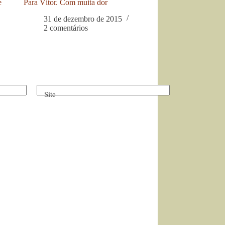
e
Para Vítor. Com muita dor
31 de dezembro de 2015
2 comentários
Site