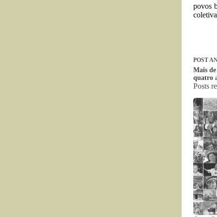
povos b
coletiv
POST
AN
Mais de
quatro 
Posts r