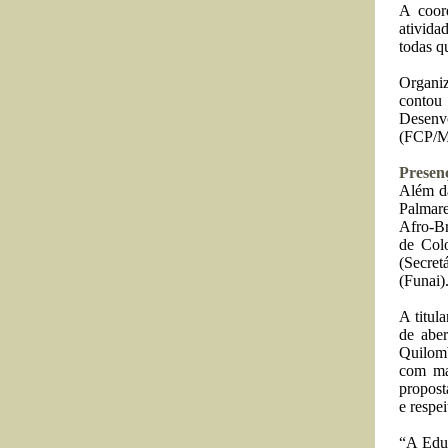
A coor
ativida
todas q
Organiz
contou
Desenv
(FCP/M
Presen
Além da
Palmare
Afro-Br
de Col
(Secret
(Funai)
A titul
de abe
Quilomb
com ma
propost
e respei
“A Educ