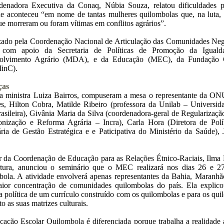
denadora Executiva da Conaq, Núbia Souza, relatou dificuldades p
de aconteceu “em nome de tantas mulheres quilombolas que, na luta,
ue morreram ou foram vítimas em conflitos agrários”.
ado pela Coordenação Nacional de Articulação das Comunidades Neg
 com apoio da Secretaria de Políticas de Promoção da Iguald
olvimento Agrário (MDA), e da Educação (MEC), da Fundação Cu
inC).
ças
 ministra Luiza Bairros, compuseram a mesa o representante da ONU
s, Hilton Cobra, Matilde Ribeiro (professora da Unilab – Universid
asileira), Givânia Maria da Silva (coordenadora-geral de Regularizaçã
onização e Reforma Agrária – Incra), Carla Hora (Diretora de Pol
ária de Gestão Estratégica e e Paticipativa do Ministério da Saúde
.
ar da Coordenação de Educação para as Relações Étnico-Raciais, Ilma
rtura, anunciou o seminário que o MEC realizará nos dias 26 e 27
ola. A atividade envolverá apenas representantes da Bahia, Maranhã
ior concentração de comunidades quilombolas do país. Ela explico
a política de um currículo construído com os quilombolas e para os qu
to as suas matrizes culturais.
ação Escolar Quilombola é diferenciada porque trabalha a realidade a p