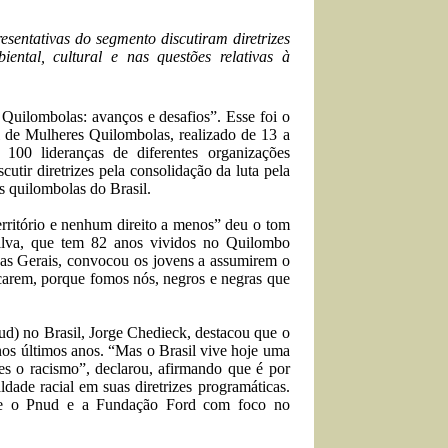
esentativas do segmento discutiram diretrizes
ental, cultural e nas questões relativas à
uilombolas: avanços e desafios”. Esse foi o
 de Mulheres Quilombolas, realizado de 13 a
00 lideranças de diferentes organizações
cutir diretrizes pela consolidação da luta pela
es quilombolas do Brasil.
erritório e nenhum direito a menos” deu o tom
Silva, que tem 82 anos vividos no Quilombo
as Gerais, convocou os jovens a assumirem o
carem, porque fomos nós, negros e negras que
d) no Brasil, Jorge Chedieck, destacou que o
 nos últimos anos. “Mas o Brasil vive hoje uma
les o racismo”, declarou, afirmando que é por
dade racial em suas diretrizes programáticas.
olve o Pnud e a Fundação Ford com foco no