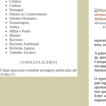
Crônica
Cultura
Destaque
Direito ao Conhecimento
Direitos Humanos
Homenagem
Ministra
Justiça
En
Mídia e Poder
Mundo
Racismo
represe
Racismo Ambiental
terra, a
Reforma Agrária
Trabalho Escravo
A palav
da abe
Carrapa
CONSULTA ACERVO
seu pap
Clique aqui para consultar postagens publicadas até
fizemos
31/dez/15
.
O repre
país re
oportun
isso qu
Entre 
mapeame