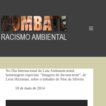
Pular
para
o
conteúdo
No Dia Internacional da Luta Antimanicomial,
homenagens especiais: “Imagens do Inconsciente”, de
Leon Hirzsman, sobre o trabalho de Nise da Silveira
18 de maio de 2014